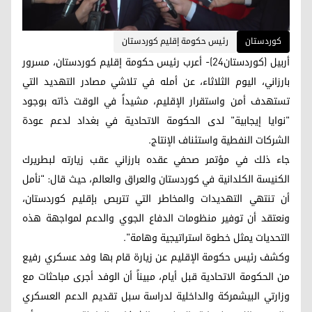
کوردستان
رئيس حكومة إقليم كوردستان
أربيل (كوردستان24)- أعرب رئيس حكومة إقليم كوردستان، مسرور
بارزاني، اليوم الثلاثاء، عن أمله في تلاشي مصادر التهديد التي
تستهدف أمن واستقرار الإقليم، مشيداً في الوقت ذاته بوجود
"نوايا إيجابية" لدى الحكومة الاتحادية في بغداد لدعم عودة
الشركات النفطية واستئناف الإنتاج.
جاء ذلك في مؤتمر صحفي عقده بارزاني عقب زيارته لبطريرك
الكنيسة الكلدانية في كوردستان والعراق والعالم، حيث قال: "نأمل
أن تنتهي التهديدات والمخاطر التي تتربص بإقليم كوردستان،
ونعتقد أن توفير منظومات الدفاع الجوي والدعم لمواجهة هذه
التحديات يمثل خطوة استراتيجية وهامة".
وكشف رئيس حكومة الإقليم عن زيارة قام بها وفد عسكري رفيع
من الحكومة الاتحادية قبل أيام، مبيناً أن الوفد أجرى مباحثات مع
وزارتي البيشمركة والداخلية لدراسة سبل تقديم الدعم العسكري