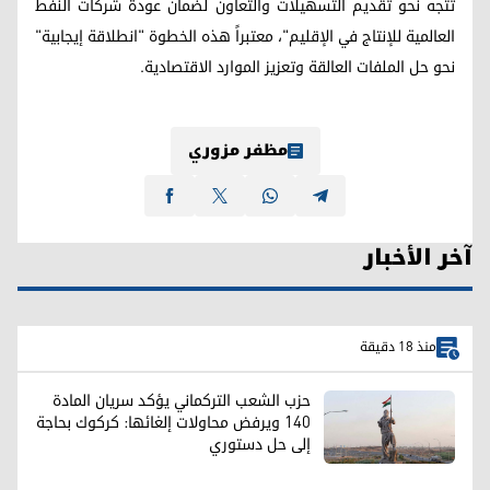
تتجه نحو تقديم التسهيلات والتعاون لضمان عودة شركات النفط
العالمية للإنتاج في الإقليم"، معتبراً هذه الخطوة "انطلاقة إيجابية"
نحو حل الملفات العالقة وتعزيز الموارد الاقتصادية.
مظفر مزوري
آخر الأخبار
منذ 18 دقيقة
حزب الشعب التركماني يؤكد سريان المادة
140 ويرفض محاولات إلغائها: كركوك بحاجة
إلى حل دستوري