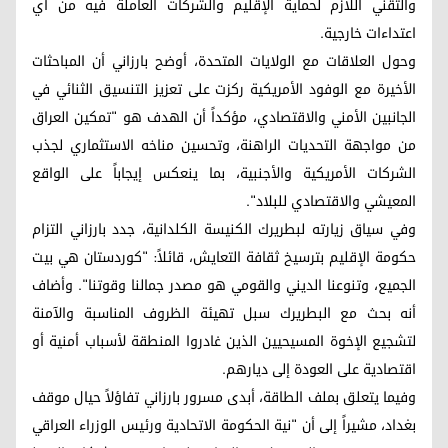
والتقني اللازم لحماية الإقليم والشركات العاملة فيه من أي
اعتداءات خارجية.
وحول العلاقات مع الولايات المتحدة، أوضح بارزاني أن المباحثات
الأخيرة مع الوفود الأمريكية ركزت على تعزيز التنسيق الثنائي في
الجانبين الأمني والاقتصادي، مؤكداً أن الهدف هو "تمكين العراق
من مواجهة التحديات الراهنة، وتحسين مناخه الاستثماري لجذب
الشركات الأمريكية والأجنبية، بما ينعكس إيجاباً على الواقع
المعيشي والاقتصادي للبلاد".
وفي سياق زيارته لبطريرك الكنيسة الكلدانية، جدد بارزاني التزام
حكومة الإقليم بترسيخ ثقافة التعايش، قائلاً: "كوردستان هي بيت
الجميع، وتنوعنا الديني والقومي هو مصدر جمالنا وقوتنا". وأضاف
أنه بحث مع البطريرك سبل تهيئة الظروف المناسبة والآمنة
لتشجيع الإخوة المسيحيين الذين غادروا المنطقة لأسباب أمنية أو
اقتصادية على العودة إلى ديارهم.
وفيما يتعلق بملف الطاقة، أبدى مسرور بارزاني تفاؤلاً حيال موقف
بغداد، مشيراً إلى أن "نية الحكومة الاتحادية ورئيس الوزراء العراقي