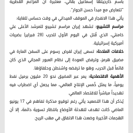
باسم خارجيتها إسماعيل بقائي، معتبرة أن المزاعم القطرية
"تتعارض مع مبدأ حسن الجوار".
يأتي هذا الانفجار في الموقف الميداني في وقت حساس للغاية:
مراسم التشييع:
تشهد إيران مراسم تشييع للمرشد الأعلى علي
خامنئي، الذي قُتل في اليوم الأول للحرب (28 فبراير) بضربات
أميركية إسرائيلية.
خلافات الملاحة:
تسعى إيران لفرض رسوم على السفن المارة في
مضيق هرمز، وترفض العودة إلى نظام العبور المجاني الذي كان
قائماً قبل الحرب، وهو ما ترفضه واشنطن وحلفاؤها.
الأهمية الاقتصادية:
يمر عبر المضيق نحو 20 مليون برميل نفط
يومياً، ما يمثل خُمس الإنتاج العالمي، مما يجعل أي اضطراب فيه
تهديداً مباشراً للاقتصاد العالمي.
يُذكر أن هذا التصعيد يأتي رغم توقيع مذكرة تفاهم في 17 يونيو
الماضي كانت تهدف لتهدئة الأوضاع بانتظار تسوية دائمة، إلا أن
الهجمات الأخيرة وضعت هذا الاتفاق في مهب الريح.