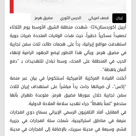
إيران
قصف امريكي
الحرس الثوري
مضيق هرمز
أربيل (كوردستان24)- شهدت منطقة الشرق الأوسط يوم الثلاثاء
تصعيداً عسكرياً خطيراً، حيث نفذت الولايات المتحدة ضربات جوية
استهدفت مواقع إيرانية، رداً على هجمات طالت ثلاث سفن تجارية
في مضيق هرمز. ويأتي هذا التطور ليضع الجهود الرامية لإنهاء
الحرب في المنطقة على المحك، وسط تبادل للتهديدات بـ "دفع
أثمان باهظة".
أعلنت القيادة المركزية الأميركية (سنتكوم) في بيان عبر منصة
"إكس"، أن ضرباتها جاءت رداً مباشراً على استهداف إيران لثلاث
سفن تجارية خلال عبورها مضيق هرمز، متوعدة طهران بأنها
ستدفع "ثمناً باهظاً" جراء تهديد سلامة الملاحة الدولية.
في المقابل، أفاد التلفزيون الرسمي الإيراني بسماع دوي انفجارات
عنيفة في مناطق استراتيجية، شملت ستة انفجارات في جزيرة
قشم، وسبعة في مدينة سيريك، بالإضافة إلى انفجارات في مدينة