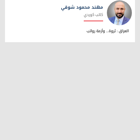
مهند محمود شوقي
كاتب كوردي
مهند محمود شوقي
العراق : ثروة... وأزمة رواتب