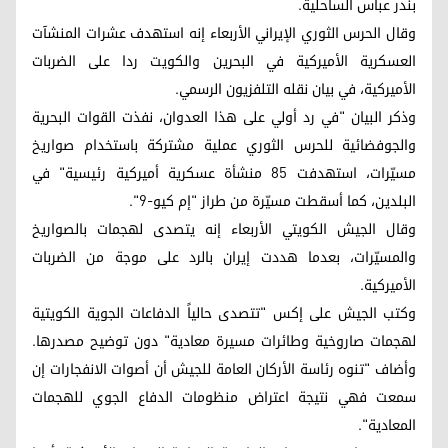
بندر عباس الساحلية.
وقال الحرس الثوري الإيراني الأربعاء إنه استهدف عشرات المنشآت
العسكرية الأميركية في البحرين والكويت ردا على الضربات
الأميركية، في بيان نقله التلفزيون الرسمي.
وذكر البيان "في رد أولي على هذا العدوان، نفذت القوات البحرية
والجوفضائية للحرس الثوري عملية مشتركة باستخدام صواريخ
مسيّرات، استهدفت 85 منشأة عسكرية أميركية رئيسية" في
البلدين، كما أسقطت مسيّرة من طراز "إم كيو-9".
وقال الجيش الكويتي الأربعاء إنه يتصدى لهجمات بالصواريخ
والمسيّرات، بعدما هددت إيران بالرد على موجة من الضربات
الأميركية.
وكتب الجيش على إكس "تتصدى حالياً الدفاعات الجوية الكويتية
لهجمات صاروخية وطائرات مسيرة معادية" دون توضيح مصدرها.
وأضاف "تنوه رئاسة الأركان العامة للجيش أن أصوات الانفجارات إن
سمعت فهي نتيجة اعتراض منظومات الدفاع الجوي للهجمات
المعادية".