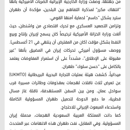
من جهتها، وصفت وزارة الخارجية الإيرانية الضربات الأميركية بأنها
"انتهاك مكرر" لمذكرة التفاهم بين البلدين، مؤكدة أن طهران
سترد بشكل "حاسم" لحماية أمنها القومي.
وتزامن التصعيد العسكري مع تحرك اقتصادي من واشنطن، حيث
ألغت وزارة الخزانة الأميركية ترخيصاً كان يسمح لإيران بإنتاج وبيع
النفط بشكل مؤقت (كان من المفترض أن ينتهي في 21 أغسطس).
ووصف مسؤول أميركي تحركات إيران في المضيق بأنها "غير
مقبولة على الإطلاق"، مشدداً على أن استمرار المفاوضات يعتمد
بالكامل على "حسن سلوك" طهران.
ميدانياً، كشفت هيئة عمليات التجارة البحرية البريطانية (UKMTO)
عن تعرض ثلاث ناقلات لهجمات بمقذوفات وطائرات مسيرة قرب
سواحل عمان. ومن بين السفن المستهدفة، ناقلة غاز مسال
قطرية، ما دفع الدوحة لتحميل طهران المسؤولية الكاملة
واستدعاء المبعوث الإيراني للاحتجاج.
كما دانت المملكة العربية السعودية الهجمات، محملة إيران
المسؤولية. وفي المقابل، نفت طهران هذه الاتهامات عبر المتحدث