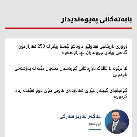
بابەتەکانی پەیوەندیدار
ژووری بازرگانیی هەولێر: تاوەکو ئێستا زیاتر لە 250 هەزار تۆن
گەنمی زیادی جووتیاران کڕدراوەتەوە
لە ترێوە تا کاڵەک بازاڕەکانی کوردستان جمەیان دێت لە بەرهەمی
ناوخۆیی
کۆمپانیای کیپلەر: عێراق هەناردەی نەوتی خۆی دوو هێندە زیاد
کردووە
جەگەر عەزیز هەرکی
نووسەر