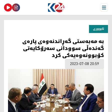
Open Menu
ئابووری
به‌ مه‌به‌ستی گه‌ڕاندنه‌وه‌ی پاره‌ی
گه‌نده‌ڵی سوودانی سه‌رۆكایه‌تی
كۆبوونه‌وه‌یه‌كی كرد
2023-07-08 20:59