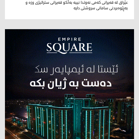
جەگەر عەزیز هەرکی
عێراق لە قەیرانی کەمی نەوتدا نییە بەڵکو قەیرانی ستراتیژی وزە و
بەڕێوەبردنی سامانی سروشتی دایە