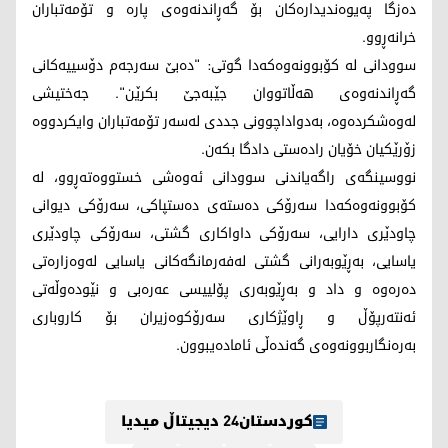
دەزگا پەیوەندیدارەکان بۆ گەڕاندنەوەی پارە و تۆمەتباران
خرانەڕوو.
سوودانی له‌ كۆبوونه‌وه‌كه‌دا گوتی: "دەبێ سەرجەم دۆسییەکانی
گەڕاندنەوەی هەڵاتووان جێبەجێ بكرێن". جەختیشی
لەوەشکردەوە، بەدواداچوونی جددی لەسەر تۆمەتباران وایکردووە
زۆرێکیان خۆیان رادەستی دادگا بکەن.
نووسینگه‌ی راگه‌یاندنی سوودانی ئه‌وه‌شی خستووه‌ته‌ڕوو، لە
کۆبوونەوەكه‌دا سەرۆکی دەستەی دەستپاکی، سەرۆکی دیوانی
چاودێری دارایی، سەرۆکی داواکاری گشتی، سەرۆکی چاودێری
یاسایی، بەڕێوبەرانی گشتی لەفەرمانگەکانی یاسایی لەوەزارەتی
دەرەوە و داد و بەڕێوبەری پۆلییسی عه‌ره‌بی و نێودەوڵەتی
ئەنتەرپۆڵ و ڕاوێژکاری سەرۆکوەزیران بۆ کاروباری
بەرەنگاربوونەوەی گەندەڵی ئامادەیبوون.
کوردستان24 دیجیتاڵ میدیا