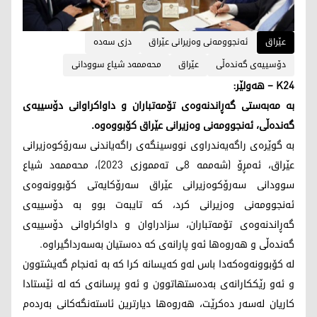
عێراق
ئه‌نجوومه‌نی وه‌زیرانی عێراق
دزی سه‌ده‌
دۆسییه‌ی گه‌نده‌ڵی
عێراق
محه‌ممه‌د شیاع سوودانی
K24 – هەولێر:
به‌ مه‌به‌ستی گه‌ڕاندنه‌وه‌ی تۆمه‌تباران و داواكراوانی دۆسییه‌ی
گه‌نده‌ڵی، ئه‌نجوومه‌نی وه‌زیرانی عێراق كۆبووه‌وه‌.
به‌ گوێره‌ی راگه‌یه‌ندراوی نووسینگه‌ی راگه‌یاندنی سه‌رۆكوه‌زیرانی
عێراق، ئه‌مڕۆ (شه‌ممه‌ 8ـی ته‌مموزی 2023)، محه‌ممه‌د شیاع
سوودانی سه‌رۆكوه‌زیرانی عێراق سه‌رۆكایه‌تی كۆبوونه‌وه‌ی
ئه‌نجوومه‌نی وه‌زیرانی كرد، كه‌ تایبه‌ت بوو به‌ دۆسییه‌ی
گه‌ڕاندنه‌وه‌ی تۆمه‌تباران، سزادراوان و داواكراوانی دۆسییه‌ی
گه‌نده‌ڵی و هه‌روه‌ها ئه‌و پارانه‌ی كه‌ ده‌ستیان به‌سه‌رداگیراوه‌.
لە کۆبوونەوەکەدا باس لەو کەیسانە کرا کە بە ئەنجام گەیشتوون
و ئەو رێكکارانەی بەدەستهاتوون و ئەو پرسانەی کە لە ئێستادا
کاریان لەسەر دەکرێت، هەروەها دیارترین ئاستەنگەکانی بەردەم