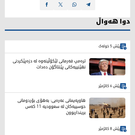
دوا هەواڵ
پێش 5 خولەک
ترەمپ فەرمانی لێکۆڵینەوە لە دزەپێکردنی
نهێنییەکانی پێنتاگۆن دەدات
پێش 6 کاتژمێر
هاوپەیمانی عەرەبی: بەهۆی بۆردومانی
حوسییەکان لە سعوودیە 11 کەس
برینداربوون
پێش 8 کاتژمێر