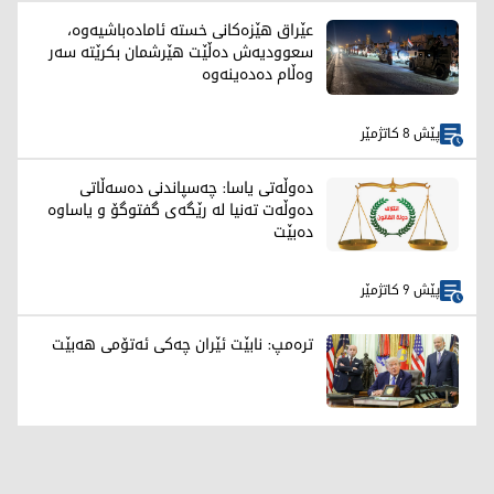
عێراق هێزەکانی خستە ئامادەباشیەوە،
سعوودیەش دەڵێت هێرشمان بکرێتە سەر
وەڵام دەدەینەوە
پێش 8 کاتژمێر
دەوڵەتی یاسا: چەسپاندنی دەسەڵاتی
دەوڵەت تەنیا لە رێگەی گفتوگۆ و یاساوە
دەبێت
پێش 9 کاتژمێر
ترەمپ: نابێت ئێران چەکی ئەتۆمی هەبێت