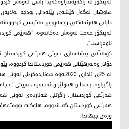
ئەپیکۆر لە راگەیەندراوەکەیدا باسی لەوەش کردو
هاوشان لەگەڵ کێشەی پێنەدانی بودجە لەلایەن 
دارایی هەرێمەکەی رووبەڕووی مەترسیی کردووەتەو
ئەپیکۆر جەخت لەوەش دەکاتەوە، "هەرێمی کوردستا
ناوەڕاست".
دۆلار وەبەرهێنانی هەرێمی کوردستاندا کردووە، پێویس
له‌ 25ی ئاداری 2023ـەوە هه‌نارده‌كرد
راگیراوە، به‌غدا و هه‌ولێر و ئه‌نقه‌ره‌ خه‌ریكی ئه‌نجا
هه‌رێمی كوردستان، راگرتنی هەناردەی نەوتی هەر
هەرێمی کوردستان گەیاندووە، هاوکات بووەتەهۆی 
وزەی جیهاندا.