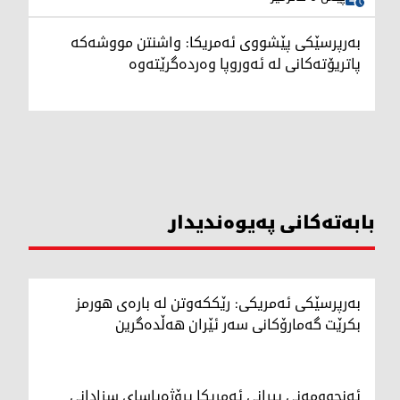
بەرپرسێکی پێشووی ئەمریکا: واشنتن مووشەکە
پاتریۆتەکانی لە ئەوروپا وەردەگرێتەوە
بابەتەکانی پەیوەندیدار
بەرپرسێکی ئەمریکی: رێککەوتن لە بارەی هورمز
بکرێت گەمارۆکانی سەر ئێران هەڵدەگرین
ئەنجوومەنی پیرانی ئەمریکا پڕۆژەیاسای سزادانی