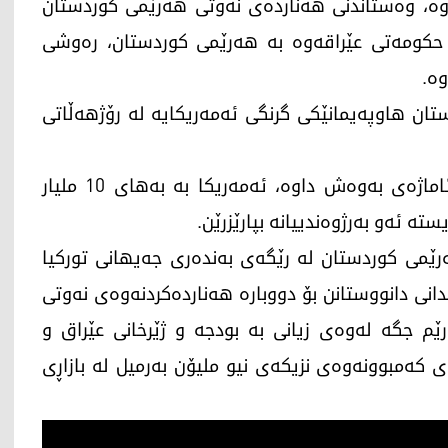
وە، وەستاندنی هەناردەی نەوتی هەرێمی کوردستان
حکومەتی عێراقەوە بە هەرێمی کوردستان، رەوشی
ە.
ن هاوپەیمانێکی گرنگی ئەمەریکایە لە رۆژهەڵاتی
کۆمەڵەی پیشەسازی نەوتی هەرێمی کوردستان ئاماژەی بەوەش داوە، ئەمەریکا بە بەهای 10 ملیار
تە ئەو بەرژوەندییانە بپارێزرێن.
نی نه‌وتی هه‌رێمی كوردستان له‌ رێگه‌ی به‌نده‌ری جه‌یهانی توركیا
مدانی دانووستانن بۆ دووباره‌ هه‌نارده‌كردنه‌وه‌ی نه‌وتی
ێم جگە لەوەی زیانی بە بودجە و ژێرخانی عێراق و
کەمبوونەوەی نزیکەی نیو ملیۆن بەرمیل لە بازاڕی