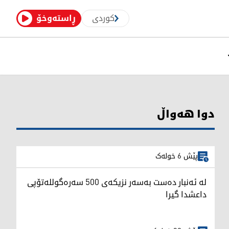
کوردی
ڕاستەوخۆ
دوا هەواڵ
پێش 6 خولەک
لە ئەنبار دەست بەسەر نزیکەی 500 سەرەگوللەتۆپی
داعشدا گیرا