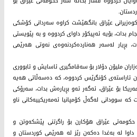
اوایان كردووه‌ فشار بخاته‌ سه‌ر حكومه‌تی عێراق بۆ
ردستان.
كوه‌زیرانی عێراق بانگهێشت كراوه‌ سه‌ردانی كۆشكی
‌نجام بدات، بۆیه‌ ئه‌پیكۆر داوای كردووه‌ و به‌ پێویستی
 بڕیار له‌سه‌ر هه‌نارده‌كردنه‌وه‌ی نه‌وتی هه‌رێمی
هه‌زاران ملیۆن دۆلار بۆ سه‌قامگیری ئاسایش و ئابووری
یان ئاراسته‌ی كۆنگرێس كردووه‌، كه‌ ده‌سه‌ڵاتی هه‌یه‌
مه‌ریكا بۆ عێراق، ئه‌گه‌ر ئه‌و بڕیاره‌ش بدات، سه‌رۆكی
به‌ت كه‌ سوودانی له‌گه‌ڵ كۆمپانیا ئه‌مه‌ریكییه‌كانی ناو
 حكومه‌تی عێراق هۆكارن بۆ راگرتنی پێشكه‌وتن و
اوا له‌ به‌غدا ده‌كه‌ن رێز له‌ هه‌رێمی كوردستان و