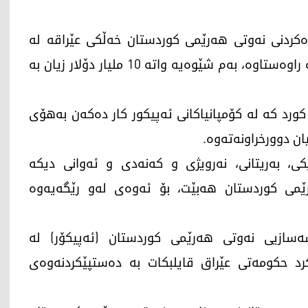
ده‌كردنی نه‌وتی هه‌رێمی كوردستان خه‌ڵكی عێراقه‌ له‌
به‌سڕه‌ تاوه‌كو چۆمان، بۆ نموونه‌ 10 مانگه‌ نه‌وته‌كه‌ راوه‌ستاوه‌، به‌م شێوه‌یه‌ واته‌ 10 ملیار دۆلار زیان به‌
رد كه‌ له‌ كۆمپانیاكانی ئه‌پیكور كار ده‌كه‌ن به‌هۆی
ن دوورخراونه‌ته‌وه‌.
كی، به‌ریتانی، نه‌رویژی و كه‌نه‌دی و ئه‌وانی دیكه‌
رێمی كوردستان هه‌بێت، بۆ ئه‌وه‌ی له‌و رێگه‌یه‌وه‌
-2024، کۆمەڵەی پیشەسازیی نەوتی هەرێمی کوردستان (ئەپیکۆر) لە
کرد حکومەتی عێراق قایلبکات بە دەستپێکردنەوەی