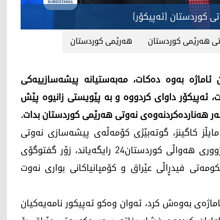
تی كوردستان (ئه‌پیكۆر)
تی هه‌رێمی كوردستان
هه‌رێمی كوردستان
ماژه‌ به‌وه‌ ده‌كات، مه‌به‌ستیانه‌ پیشه‌سازییه‌كی
 ئه‌پیكۆر داوای كردووه‌ و به‌ پێویستی زانیوه‌ پێش
ه‌ر هه‌نارده‌كردنه‌وه‌ی نه‌وتی هه‌رێمی كوردستان بدات.
مڕۆ (سێشه‌ممه‌ 30ـی كانوونی دووه‌می 2024) مایڵز كاگینز، گوته‌بێژی كۆمه‌ڵه‌ی پیشه‌سازی نه‌وتی
كوردستان (ئه‌پیكۆر)، لەمیانەی بەشداریکردنی لە ژووری هەواڵی کوردستان24 رایگەیاند، زۆر گفتوگۆی
ومه‌تی فیدڕاڵی عێراق و كۆمپانیاكانی بواری نه‌وت
ژه‌ی به‌وه‌ش كرد، ئه‌وان وه‌كو ئه‌پیكور نامه‌یه‌كیان