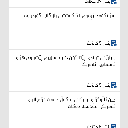
پێش 39 خولەک
سێنتکۆم: رێڕەوی 51 کەشتیی بازرگانی گۆڕدراوە
پێش 5 کاتژمێر
بڕیارێکی توندی پێنتاگۆن دژ بە وەزیری پێشووی هێزی
ئاسمانیی ئەمریکا
پێش 5 کاتژمێر
چین ئاڵوگۆڕی بازرگانی لەگەڵ حەفت کۆمپانیای
ئەمریکی قەدەخە دەکات
پێش 5 کاتژمێر