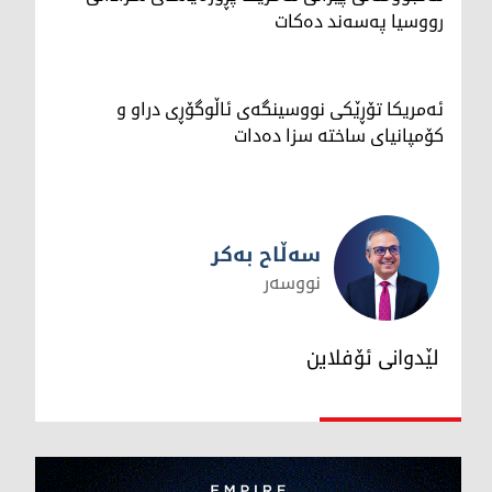
رووسیا په‌سه‌ند ده‌كات
ئەمریکا تۆڕێکی نووسینگەی ئاڵوگۆڕی دراو و
کۆمپانیای ساختە سزا دەدات
سەڵاح بەکر
نووسەر
سەڵاح بەکر
لێدوانی ئۆفلاین