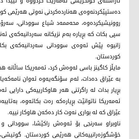
ئاراسته‌ی كۆنگرێسی ئه‌مه‌ریكا كردووه‌ و تێیدا د
ده‌ستپێكردنه‌وه‌ی هه‌نارده‌كردنی نه‌وتی هه‌رێمی كو
روونیشیكرده‌وه‌، محه‌ممه‌د شیاع سوودانی، سه‌رۆ
سپی بكات كه‌ بڕیاره‌ به‌م نزیكانه‌ سه‌ردانیه‌كه‌ی ئه
زانیوه‌ پێش ئه‌وه‌ی سوودانی سه‌ردانیه‌كه‌ی بكات،
كوردستان.
مایڵز كاگینز باسی له‌وه‌ش كرد، ئه‌مه‌ریكا ساڵانه‌ 
به‌ عێراق ده‌دات، له‌م سۆنگه‌یه‌وه‌ ئه‌وان نامه‌كه‌
بڕیار بدات له‌ راگرتنی هه‌ر هاوكارییه‌كی دارایی ئه‌
ئه‌مه‌ریكا ناتوانێت بڕیاره‌كه‌ ره‌ت بكاته‌وه‌، به‌تای
عێراق كه‌ له‌ بواری نه‌وت كار ده‌كه‌ن هاوكار نییه‌.
ناوبراو سه‌رنجی بۆ ئه‌وه‌ش راكێشا، سوودانی و
خۆشگوزه‌رانییه‌كانی هه‌رێمی كوردستان. گوتیشی، د