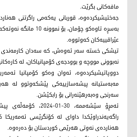
مافه‌كانی بگرێت.
جه‌ختیشیكرده‌وه‌، قوربانی یه‌كه‌می راگرتنی هه‌نار
عێراقییه‌كان كه‌وتووه‌.
تیشكی خسته‌ سه‌ر ئه‌وه‌ش، كه‌ سه‌دان كارمه‌ندی كو
نه‌بوونی مووچه‌ و بوودجه‌ی كۆمپانیاكان، له‌ كاره‌كانیا
دووپاتیشیكرده‌وه‌، ئه‌وان وه‌كو كۆمپانیا ئه‌مه‌ری
مه‌به‌ستیانه‌ پیشه‌سازییه‌كی پێشكه‌وتوو له‌ هه‌
سه‌رنجی وه‌به‌رهێنه‌رانی بۆ رابكێشن.
ئەمڕۆ سێشەممە، 30-01
راگەیەندراوێکدا داوای لە کۆنگرێسی ئەمەریکا 
هەناردەی نەوتی هەرێمی کوردستان بۆ دەرەوە.