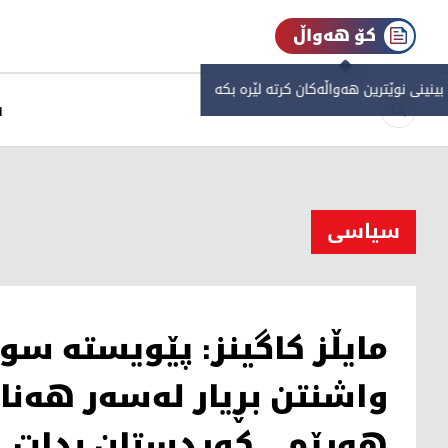
کۆ هەواڵ
 بینینی نوێترین هەواڵەکان کرتە لێرە بکە
س
سیاسی
مایڵز كاگینز: پێویسته‌ س
واشنتن بڕیار له‌سه‌ر هه‌نار
هه‌رێمی كوردستان بدات