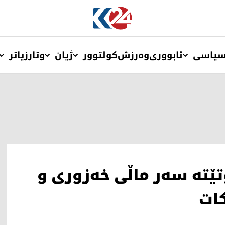
یاسی
ئابووری
وەرزش
کولتوور
ژیان
وتار
زیاتر
ێتە سەر ماڵی خەزوری و
ات