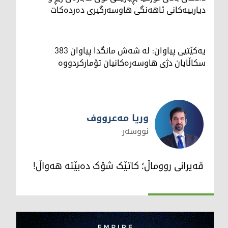
دیارییەکانی ئاهەنگی هاوسەرگیری دەردەکات
یەکێتیی پیاوان: لە شەش مانگدا پیاوان 383
سکاڵایان دژی هاوسەرەکانیان تۆمارکردووە
وریا مەعرووف
نووسەر
وریا مەعرووف
قەیرانی رووماڵ؛ کاتێک شۆک دەبێتە هەواڵ!