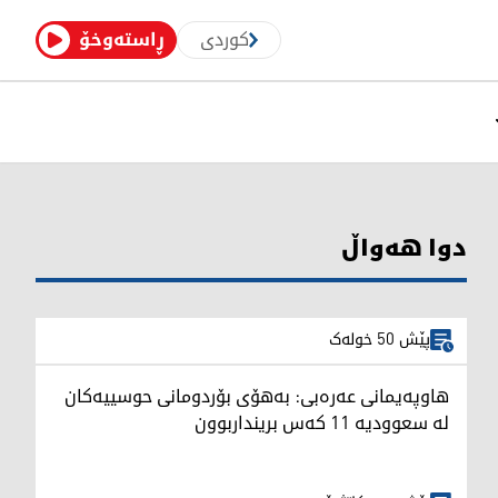
کوردی
ڕاستەوخۆ
دوا هەواڵ
پێش 50 خولەک
هاوپەیمانی عەرەبی: بەهۆی بۆردومانی حوسییەکان
لە سعوودیە 11 کەس برینداربوون