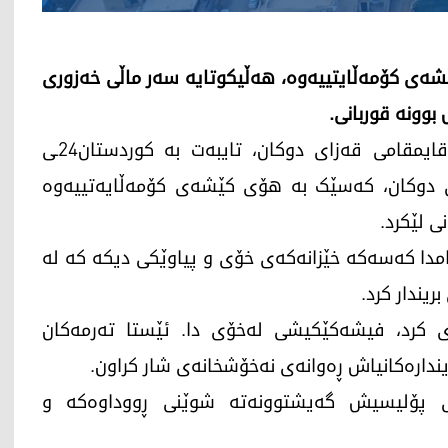
ەی کۆمەڵایتییەوە، هەڵیکوتایە سەر ماڵی خەزوری
بوونە قوربانی.
چوارشەممە 13ـی ئابی 2025، سیروان سەرحەد، قایمقامی قەزای دوکان، تایبەت بە کوردستان24ـی
ای دوکان، کەسێک بە هۆی کێشەی کۆمەڵایەتییەوە
ی لێکرد.
کامدا کەسەکە خێزانەکەی خۆی و پیاوێکی دیکە کە لە
یندار کرد.
کرد، فیشەکێکیشی لەخۆی دا. ئێستا تەرمەکان
ندارەکانیاش ڕەوانەی نەخۆشخانەی شار کراون.
ی پۆلیسیش گەیشتوونەتە شوێنی ڕووداوەکە و