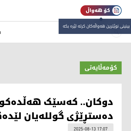
کۆ هەواڵ
 بینینی نوێترین هەواڵەکان کرتە لێرە بکە
س
کۆمەڵایەتی
دوکان.. کەسێک هەڵدەکوت
دەستڕێژی گوللەیان لێدەک
2025-08-13 17:07