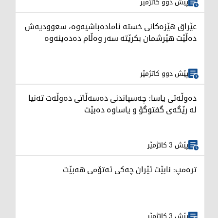
پێش دوو کاتژمێر
عێراق هێزەکانی خستە ئامادەباشیەوە، سعوودیەش
دەڵێت هێرشمان بکرێتە سەر وەڵام دەدەینەوە
پێش دوو کاتژمێر
دەوڵەتی یاسا: چەسپاندنی دەسەڵاتی دەوڵەت تەنیا
لە رێگەی گفتوگۆ و یاساوە دەبێت
پێش 3 کاتژمێر
ترەمپ: نابێت ئێران چەکی ئەتۆمی هەبێت
پێش 3 کاتژمێر