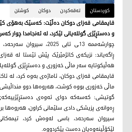
کوردستان
تەقەکردن
دوکان
کوشتن
قایمقامی قەزای دوکان دەڵێت: کەسێک بەهۆی کێش
و دەستڕێژی گوللەیانی لێکرد، لە ئەنجامدا چوار کەس 
ڕاگەیاند: نزیکەی کاتژمێرێک پێش ئێستا لە قەز
هەڵیکوتایە سەر ماڵی خەزوری و دەستڕێژی گوللەیان
قایمقامی قەزای دوکان، ئاماژەی بەوە کرد، لە ئا
ماڵی خەزوری بووە کوشت، هەروەها دوو منداڵیشی بر
گوتیشی: کەسەکە دوای ئەوەی دەستڕێژییەکەی 
ڕەوانەی پزیشکی دادی سلێمانی کراون، هەروەها بری
سیروان سەرحەد، باسی لەوەش کرد، تیمەکان
لێکۆڵینەوەیان دەست پێکردووە.