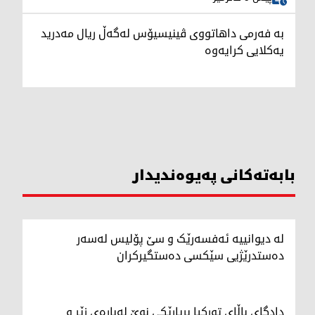
بە فەرمی داهاتووی ڤینیسیۆس لەگەڵ ریال مەدرید
یەکلایی کرایەوە
بابەتەکانی پەیوەندیدار
لە دیوانییە ئەفسەرێک و سێ پۆلیس لەسەر
دەستدرێژیی سێکسی دەستگیرکران
دادگای باڵای تورکیا بڕیارێکی نوێ لەبارەی زێڕ و