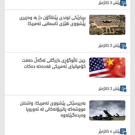
پێش 3 کاتژمێر
بڕیارێکی توندی پێنتاگۆن دژ بە وەزیری
پێشووی هێزی ئاسمانیی ئەمریکا
پێش 3 کاتژمێر
چین ئاڵوگۆڕی بازرگانی لەگەڵ حەفت
کۆمپانیای ئەمریکی قەدەخە دەکات
پێش 3 کاتژمێر
بەرپرسێکی پێشووی ئەمریکا: واشنتن
مووشەکە پاتریۆتەکانی لە ئەوروپا
وەردەگرێتەوە
پێش 4 کاتژمێر