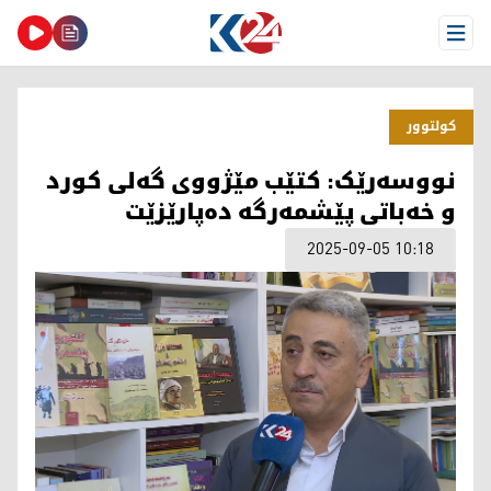
Open Menu
كولتوور
نووسەرێک: کتێب مێژووی گەلی کورد
و خەباتی پێشمەرگە دەپارێزێت
2025-09-05 10:18