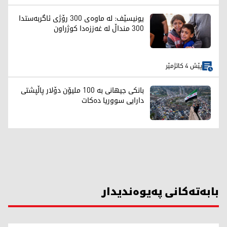
یونیسێف: لە ماوەی 300 رۆژی ئاگربەستدا
300 منداڵ لە غەززەدا کوژراون
پێش 4 کاتژمێر
بانکی جیهانی بە 100 ملیۆن دۆلار پاڵپشتی
دارایی سووریا دەکات
بابەتەکانی پەیوەندیدار