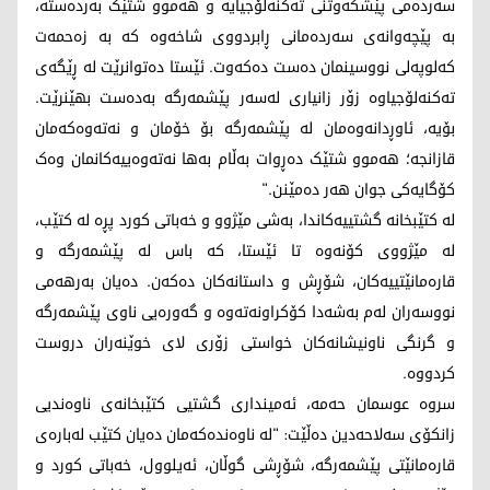
سەردەمی پێشکەوتنی تەکنەلۆجیایە و هەموو شتێک بەردەستە،
بە پێچەوانەی سەردەمانی ڕابردووی شاخەوە کە بە زەحمەت
کەلوپەلی نووسینمان دەست دەکەوت. ئێستا دەتوانرێت لە ڕێگەی
تەکنەلۆجیاوە زۆر زانیاری لەسەر پێشمەرگە بەدەست بهێنرێت.
بۆیە، ئاوڕدانەوەمان لە پێشمەرگە بۆ خۆمان و نەتەوەکەمان
قازانجە؛ هەموو شتێک دەڕوات بەڵام بەها نەتەوەییەکانمان وەک
کۆگایەکی جوان هەر دەمێنن."
لە کتێبخانە گشتییەکاندا، بەشی مێژوو و خەباتی کورد پڕە لە کتێب،
لە مێژووی کۆنەوە تا ئێستا، کە باس لە پێشمەرگە و
قارەمانێتییەکان، شۆڕش و داستانەکان دەکەن. دەیان بەرهەمی
نووسەران لەم بەشەدا کۆکراونەتەوە و گەورەیی ناوی پێشمەرگە
و گرنگی ناونیشانەکان خواستی زۆری لای خوێنەران دروست
کردووە.
سروە عوسمان حەمە، ئەمینداری گشتیی کتێبخانەی ناوەندیی
زانکۆی سەلاحەدین دەڵێت: "لە ناوەندەکەمان دەیان کتێب لەبارەی
قارەمانێتی پێشمەرگە، شۆڕشی گوڵان، ئەیلوول، خەباتی کورد و