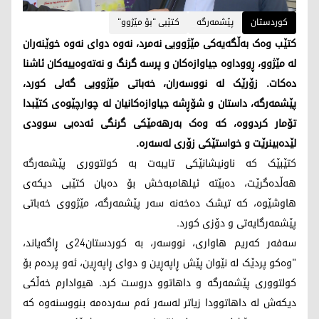
کوردستان
پێشمەرگە
کتێبی "بۆ مێژوو"
کتێب وەک بەڵگەیەکی مێژوویی نەمرد، نەوە دوای نەوە خوێنەران
لە مێژوو، ڕووداوە جیاوازەکان و پرسە گرنگ و نەتەوەییەکان ئاشنا
دەکات. زۆرێک لە نووسەران، خەباتی مێژوویی گەلی کورد،
پێشمەرگە، داستان و شۆڕشە جیاوازەکانیان لە چوارچێوەی کتێبدا
تۆمار کردووە، کە وەک بەرهەمێکی گرنگی ئەدەبی سوودی
لێدەبینرێت و خواستێکی زۆری لەسەرە.
کتێبێک کە ناونیشانێکی تایبەت بە کولتووری پێشمەرگە
هەڵدەگرێت، دەبێتە ئیلهامبەخش بۆ دەیان کتێبی دیکەی
هاوشێوە، کە تیشک دەخەنە سەر پێشمەرگە، مێژووی خەباتی
پێشمەرگایەتی و دۆزی کورد.
سەفەر کەریم هاواری، نووسەر، بە کوردستان24ی ڕاگەیاند،
"وەکو پردێک لە نێوان پێش ڕاپەڕین و دوای ڕاپەڕین، ئەو پردەم بۆ
کولتووری پێشمەرگە و داهاتوو دروست کرد. هیوادارم خەڵکی
دیکەش لە داهاتوودا زیاتر لەسەر ئەم سەردەمە بنووسنەوە کە