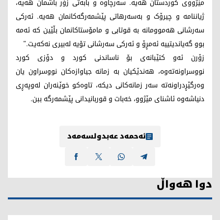
مێژووی کوردستان هەیە. سەرچاوە و بابەتی زۆر باشمان هەیە،
ژیاننامە و چیرۆک و بەسەرهاتی پێشمەرگەکانمان هەیە. ئەرکی
سەرشانی هەموومانە بە قوتابی و مامۆستاکانمان بڵێین کە ئەمە
بوو گەیاندیتییە ئەمڕۆ و ئەرکی سەرشانی تۆیە لەبیری نەکەیت."
زۆرن ئەو کتێبانەی بۆ ناساندنی کورد و دۆزی کورد
نووسراونەتەوە، هەندێکیان بە زمانە جیاوازەکان نووسراون یان
وەرگێڕدراونەتە سەر زمانەکانی دیکە، تاوەکو خوێنەران لەوپەڕی
دنیاشەوە ئاشنای مێژوو، خەبات و قوربانیدانی پێشمەرگە ببن.
ئەحمەد عەبدولسەمەد
دوا هەواڵ