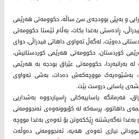
ی دارایی و بەپێی بوودجەی سێ ساڵە، حکوومەتی هەرێمی
دراڵی، ڕادەستی بەغدا بکات، بەڵام ئێستا حکوومەتی
دستانی دەوێت، لەگەڵ تەواوی داهاتی فیدراڵی، دوای
ەوە بۆ هەرێمی کوردستان، حکوومەتی هەرێمی کوردستانیش،
 لە بەرانبەردا، حکوومەتی عێراق بودجە بە هەرێمی
یە، بەشێوەیەک مووچەکەش دەدات، بەشی تەواوی
کێشەی یاسایی دروست بێت.
، فەرمانگە یاساییەکانی ڕاسپاردووە بەشداریی
ەی داهاتوو، پرسەکە لە کۆبوونەوەی ئەنجوومەنی
و بەغدا نەگەیشتنە ڕێککەوتن بۆ ئەوەی بەغدا مووچە
وودانی نیازی ئەوەی هەیە، ئەنجوومەنی دەوڵەت