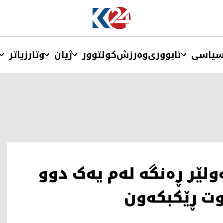
یاسی
ئابووری
وەرزش
کولتوور
ژیان
وتار
زیاتر
ولێر ڕەنگه‌ لەم یەک دوو
‌وت ڕێكبكه‌ون