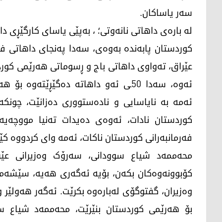
سەر یاساکان.
له‌ باره‌ی داهاتی نانەوتی؛ ، بەپێی یاسای کارگێڕ
کوردستان پابەندە بەوەی، سەدا پەنجای داهاتی فی
عێراق، تەواوی داهاتی باج و ڕسوماتی هەرێمی کور
ئەوە، سەدا 50ـی ئەو داهاتە دەگێڕێت
ئەمە بە نایاسایی و نادەستووری دەزانێت، چونکە
کوردستان نادات، ئەوەی دەیدات تەنیا مووچە
فەرمانبەرانی کوردستان ناکات، ئەمە وای کردووە 
محەممەد شیاع سوودانی، سەرۆک وەزیرانی عێراق
کۆبوونەوەکان بکەن، بۆیە ئەگەری هەیە، سێشەمم
وەزیران، گفتوگۆی لەبارەوە بکرێت. ئەگەر هەولێر 
بۆ هەرێمی کوردستان بنێرێت، محەممەد شیاع س