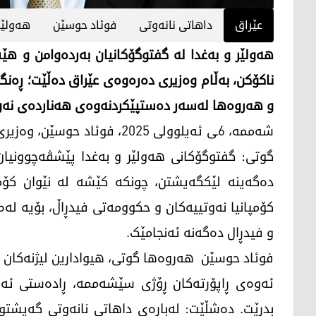
عێراق
داهاتی نانەوتی
فوئاد حوسێن
هەولێر
هەولێر و بەغدا لە گفتوگۆکانیان بەردەوامن و ه
ناکۆکن، بەڵام وەزیری دەرەوەی عێراق دەڵێت؛ ڕەنگ
و هه‌روەها لەسەر دەستپێکردنەوەی هەناردەی نە
شه‌ممه‌، 6ـی ئه‌یلوولی 2025، 
گوتی: گفتوگۆکانی هەولێر و بەغدا پێشڤەچوونیان 
دەگەینە لێکگەیشتن، چونکە کێشە لە نێوان کۆمپ
کۆمپانیا نەوتییەکان و حکوومەتی فیدڕاڵ، بۆیە لەم
و فیدڕال دەگەنە ئەنجامێک.
فوئاد حوسێن هه‌روه‌ها گوتی، هیوادارین لیژنەکان 
ئەوەی ڕاپۆرتەکان ڕۆژی سێشەممە، ڕادەستی ئەنجو
بدرێت. دەشڵێت: لەبارەی داهاتی نانەوتی گەیشتو