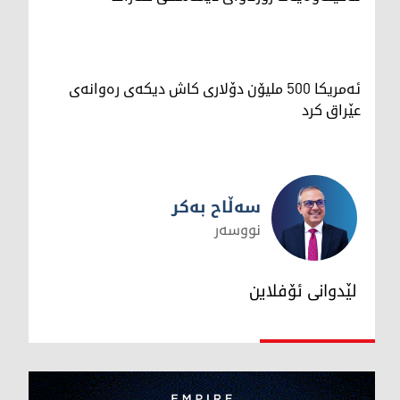
ئەمریکا 500 ملیۆن دۆلاری کاش دیکەی رەوانەی
عێراق کرد
سەڵاح بەکر
نووسەر
سەڵاح بەکر
لێدوانی ئۆفلاین