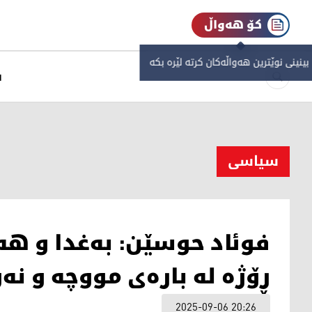
کۆ هەواڵ
 بینینی نوێترین هەواڵەکان کرتە لێرە بکە
س
سیاسی
فوئاد حوسێن: به‌غدا و هه‌
ڕۆژە له‌ باره‌ی مووچه‌ و نه
2025-09-06 20:26