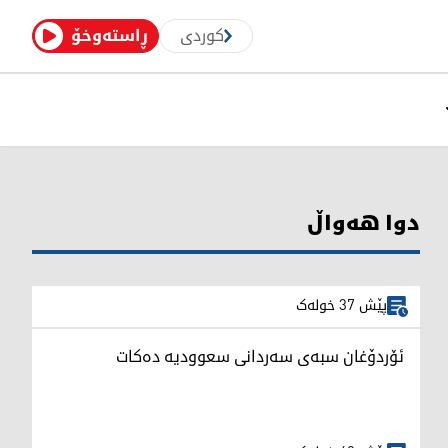
کوردی
ڕاستەوخۆ
دوا هەواڵ
پێش 37 خولەک
ئۆردۆغان سبەی سەردانی سعوودیە دەکات