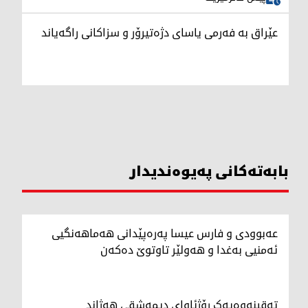
عێراق بە فەرمی یاسای دژەتیرۆر و سزاکانی راگەیاند
بابەتەکانی پەیوەندیدار
عەبوودی و فارس عیسا پەرەپێدانی هەماهەنگیی
ئەمنیی بەغدا و هەولێر تاوتوێ دەکەن
تەقینەوەیەک رۆژئاوای دیمەشقی هەژاند