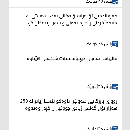
پێش 40 خولەک
فەرماندەیی ئۆپەراسیۆنەکانی بەغدا دەستی بە
جێبەجێکردنی رێکارە ئەمنی و سەربازییەکان کرد
پێش 55 خولەک
قالیباف: شانۆی دیپلۆماسیەت شکستی هێناوە
پێش کاتژمێرێک
ژووری بازرگانیی هەولێر: تاوەکو ئێستا زیاتر لە 250
هەزار تۆن گەنمی زیادی جووتیاران کڕدراوەتەوە
پێش کاتژمێرێک