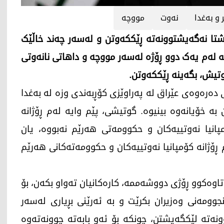
 و بەغدا
نەوت
مووچە
ێشتا نەگەیشتوونەتە ڕێککەوتن و لەسەر چەند خاڵێک
ه‌ لەم یەک دوو ڕۆژە لەسەر مووچە و داهاتی نانەوتی
وتیش، بگەینە ڕێککەوتن.
فوئاد حوسێن، وەزیری دەرەوەی عێراق لە پەراوێزی کۆڕبەندی وزە لە بەغدا
بە خۆیانەوە بینیوە. گوتیشی، پێم وایە لەم ڕۆژانە
انیا نەوتییەکان و حکوومەتی هەرێم نەبووە، یان
 ڕۆژانە کۆمپانیا نەوتییەکان و حکوومەتەکانی هەرێم
تاوەکوو ڕۆژی دووشەممە، کارەکانیان تەواو بکەن، بۆ
ومەنی وەزیران بکرێت و بە ئەرێنی بڕیاری لەسەر
ونەتە لێکگەیشتن، چونکە بۆ ئەو بابەتە چوونەتەوە