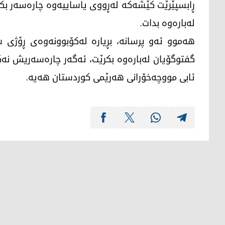
ڕابسپێرێت کێشەکە لەڕووی یاساییەوە چارەسەر بکات،
لەبارەوە بدات.
هەموو ئەو پرسانە، بڕیارە لەکۆبوونەوەی ڕۆژی 
گفتوگۆیان لەبارەوە بکرێت، ئەگەر چارەسەریش نەک
ئابی مووچەخۆرانی هەرێمی کوردستان هەیە.