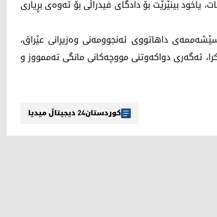
 یاخود بینێرێت بۆ دادگای فیدراڵی بۆ ئەوەی بڕیاری
سێشەممەی داهاتووی ئەنجوومەنی وەزیرانی عێراق،
را، ئەگەری دواکەوتنی مووچەکانی مانگی تەممووز و
کوردستان24 دیجیتاڵ میدیا