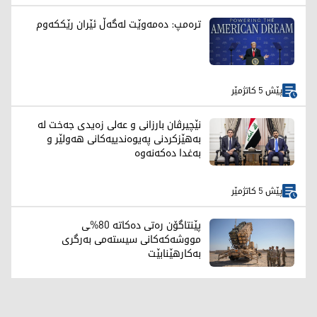
ترەمپ: دەمەوێت لەگەڵ ئێران رێککەوم
پێش 5 کاتژمێر
نێچیرڤان بارزانی و عەلی زەیدی جەخت لە
بەهێزکردنی پەیوەندییەکانی هەولێر و
بەغدا دەکەنەوە
پێش 5 کاتژمێر
پێنتاگۆن رەتی دەکاتە 80%ـی
مووشەکەکانی سیستەمی بەرگری
بەکارهێنابێت