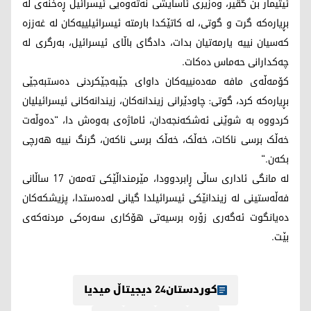
ئیتیمار بن گڤیر، وەزیری ئاسایشی نەتەوەیی ئیسرائیل ڕەخنەی لە
بڕیارەکە گرت و گوتی، لە کاتێکدا بارمتە ئیسرائیلییەکان لە غەززە
کەسیان نییە یارمەتیان بدات، دادگای باڵای ئیسرائیل، بەرگری لە
چەکدارانی حەماس دەکات.
کۆمەڵەی مافە مەدەنییەکان داوای جێبەجێکردنی دەستبەجێی
بڕیارەکە کرد، گوتی: چاودێرانی زیندانەکان، زیندانەکانی ئیسرائیلیان
کردووە بە شوێنی ئەشکەنجەدان، ئاماژەی بەوەش دا، "دەوڵەت
خەڵک برسی ناکات، خەڵک، خەڵک برسی ناکەن، گرنگ نییە هەرچی
بکەن."
لە مانگی ئاداری ساڵی ڕابردوودا، مێرمنداڵێکی تەمەن 17 ساڵانی
فەڵەستینی لە زیندانێکی ئیسرائیلدا گیانی لەدەستدا، پزیشکەکان
دەیانگوت ئەگەری زۆرە برسیەتی هۆکاری سەرەکی مردنەکەی
بێت.
کوردستان24 دیجیتاڵ میدیا