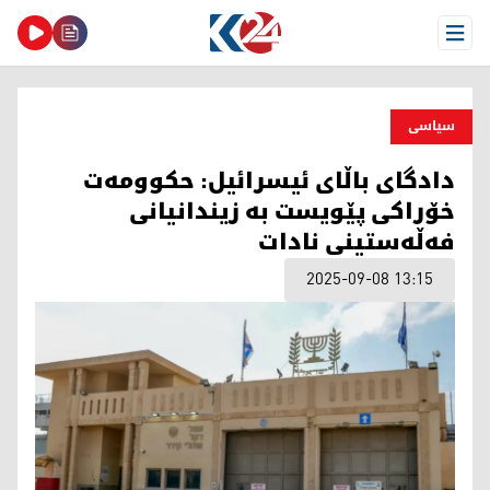
Open Menu
سیاسی
دادگای باڵای ئیسرائیل: حکوومەت
خۆراکی پێویست بە زیندانیانی
فەڵەستینی نادات
2025-09-08 13:15