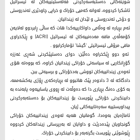
شوێنەکانی دەستبەسەرکردنی فەڵەستینییەکان لە ئیسرائیل
ئاشکرا کردووە، لەوانە کەمیی خۆراک و خراپی چاودێری تەندروستی
و دۆخی تەندروستی و لێدان لە زیندانیان.
ئەم بڕیارە لە وەڵامی داواکارییەکدا هات کە ساڵی ڕابردوو لەلایەن
کۆمەڵەی مافە مەدەنییەکان لە ئیسرائیل (ACRI) و ڕێکخراوی
مافی مرۆڤی ئیسرائیلی 'گیشا' تۆمارکرابوو .
ئەو دوو ڕێکخراوە دەڵێن: دوای دەستپێکردنی شەڕی غەززە
گۆڕانکاریی لە سیاسەتی خۆراکی زیندانیان کراوە، کە بووەتە هۆی
ئەوەی زیندانییەکان تووشی بەدخۆراکی و برسیەتی ببن.
دادگاکە لە 3 دادوەر پێک هاتبوو لە بڕیارەکەی ڕۆژی یەکشەممە،
بە کۆی دەنگ بڕیاری دا کە دەوڵەت لە ڕووی یاساییەوە پابەندە بە
دابینکردنی خۆراکی پێویست بۆ زیندانییەکان بۆ دەستەبەرکردنی
پیداویستییە سەرەتاییەکانی ژیان.
ئاماژەیان بەوەدا، گومانیان هەیە لەوەی زیندانییەکان خۆراکی
گونجاویان پێدەدرێت و داوایان لە بەرپرسانی زیندانەکان کردووە
ڕێوشوێنی پێویست بگرنەبەر بۆ دابینکردنی خۆراک.