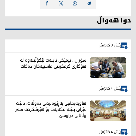
دوا هەواڵ
پێش 3 کاتژمێر
سۆران.. تیمێکی تایبەت لێکۆڵینەوە لە
هۆکاری کرمگرتنی ماسییەکان دەکات
پێش 4 کاتژمێر
هاوپەیمانیی بەڕێوەبردنی دەوڵەت: نابێت
عێراق ببێتە بنکەیەک بۆ هێرشکردنە سەر
وڵاتانی دراوسێ
پێش 4 کاتژمێر