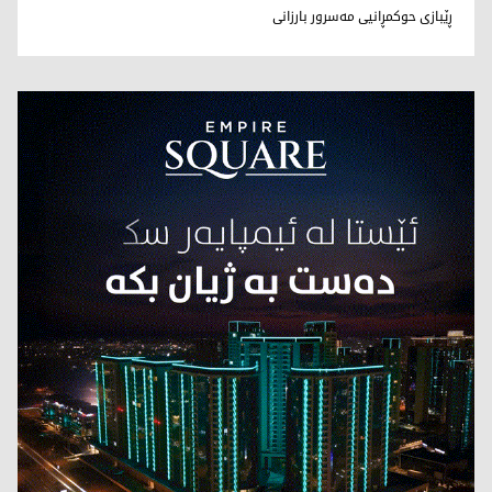
د. سامان سۆرانی
ڕێبازی حوکمڕانیی مەسرور بارزانی