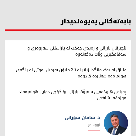
بابەتەکانی پەیوەندیدار
نێچیرڤان بارزانی و زەیدی جەخت لە پاراستنی سەروەری و
سەقامگیریی وڵات دەکەنەوە
عێراق لە یەک مانگدا زیاتر لە 30 ملیۆن بەرمیل نەوتی لە رێگەی
هورمزەوە هەناردە کردووە
پەیامی هاوخەمیی سەرۆک بارزانی بۆ کۆچی دوایی هونەرمەند
موزەفەر شافعی
د. سامان سۆرانی
نووسەر