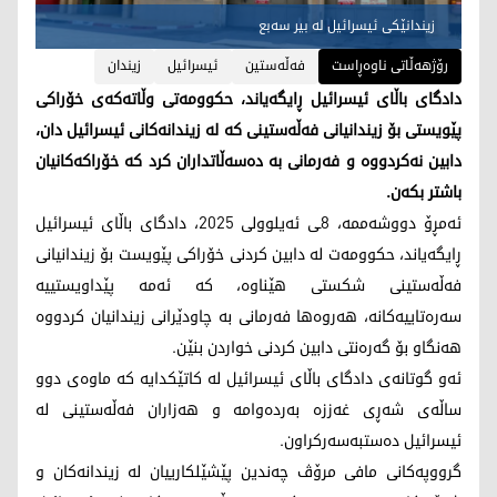
زیندانێکی ئیسرائیل لە بیر سەبع
رۆژهەڵاتی ناوەڕاست
فەڵەستین
ئیسرائیل
زیندان
دادگای باڵای ئیسرائیل ڕایگەیاند، حکوومەتی وڵاتەکەی خۆراکی
پێویستی بۆ زیندانیانی فەڵەستینی کە لە زیندانەکانی ئیسرائیل دان،
دابین نەکردووە و فەرمانی بە دەسەڵاتداران کرد کە خۆراکەکانیان
باشتر بکەن.
ئەمڕۆ دووشەممە، 8ـی ئەیلوولی 2025، دادگای باڵای ئیسرائیل
ڕایگەیاند، حکوومەت لە دابین کردنی خۆراکی پێویست بۆ زیندانیانی
فەڵەستینی شکستی هێناوە، کە ئەمە پێداویستییە
سەرەتاییەکانە، هەروەها فەرمانی بە چاودێرانی زیندانیان کردووە
هەنگاو بۆ گەرەنتی دابین کردنی خواردن بنێن.
ئەو گوتانەی دادگای باڵای ئیسرائیل لە کاتێکدایە کە ماوەی دوو
ساڵەی شەڕی غەززە بەردەوامە و هەزاران فەڵەستینی لە
ئیسرائیل دەستبەسەرکراون.
گرووپەکانی مافی مرۆڤ چەندین پێشێلکارییان لە زیندانەکان و