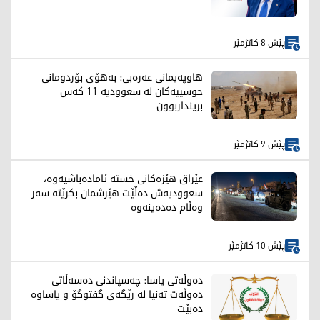
پێش 8 کاتژمێر
هاوپەیمانی عەرەبی: بەهۆی بۆردومانی
حوسییەکان لە سعوودیە 11 کەس
برینداربوون
پێش 9 کاتژمێر
عێراق هێزەکانی خستە ئامادەباشیەوە،
سعوودیەش دەڵێت هێرشمان بکرێتە سەر
وەڵام دەدەینەوە
پێش 10 کاتژمێر
دەوڵەتی یاسا: چەسپاندنی دەسەڵاتی
دەوڵەت تەنیا لە رێگەی گفتوگۆ و یاساوە
دەبێت