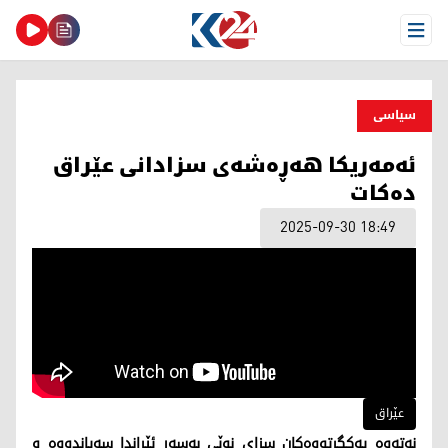
Open Menu
سیاسی
ئەمەریکا هەڕەشەی سزادانی عێراق
دەکات
2025-09-30 18:49
عێراق
نەتەوە یەکگرتووەکان سزای نوێی بەسەر ئێراندا سەپاندووە و