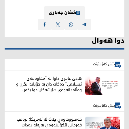
شڤان جەباری
دوا هەواڵ
پێش کاتژمێرێک
هادی عامری داوا لە “مقاوەمەی
ئیسلامی” دەکات دان بە خۆیاندا بگرن و
وەڵامدانەوەی هێرشەکان دوا بخەن
پێش کاتژمێرێک
کەمبوونەوەی چەک لە ئەمریکا؛ ترەمپ
فەرمانی لێکۆڵینەوەی بەپەلە دەدات