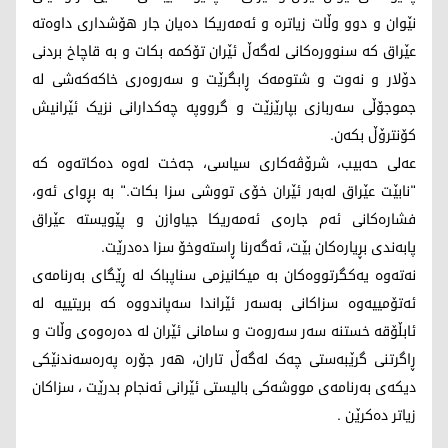
نێوان و دوو وڵات زیاترە و ئەمەریکا دەیان جار هۆشداری داوەتە
عێراق کە سنوورەکانی لەگەڵ ئێران تۆکمە بکات و بە قاچاخ بردنی
دۆلار و نەوت و شتومەک ڕابگرێت و سەروەری خاکەکەشی لە
جموجۆڵی سەربازی بپارێزێت و گرووپە چەکدارانی نزیک ئێرانیش
کۆنترۆڵ بکەن.
عەلی حەبیب، شرۆڤەکاری سیاسی، جەخت لەوە دەکاتەوە کە
"نابێت عێراق لەبەر ئێران خۆی تووشی سزا بکات." بە بڕوای ئەو،
فشارەکانی ئەم جارەی ئەمەریکا جیاوازن و پێویستە عێراق
پابەندی بڕیارەکان بێت، ئەگەرنا ڕاستەوخۆ سزا دەدرێت.
نەتەوە یەکگرتووەکان بە میکانیزمی سناپباک لە ڕێگای بەرنامەی
ئەتۆمییەوە سزاکانی بەسەر ئێراندا سەپاندووە کە بریتییە لە
ئابڵۆقە خستنە سەر سەروەت و سامانی ئێران لە دەرەوەی وڵات و
ڕاگرتنی گرێبەستی چەک لەگەڵ تاران، هەر جۆرە پەرەسەندنێکی
دیکەی بەرنامەی مووشەکی بالیستی ئێرانی ئەنجام بدرێت ، سزاکان
زیاتر دەکرێن .