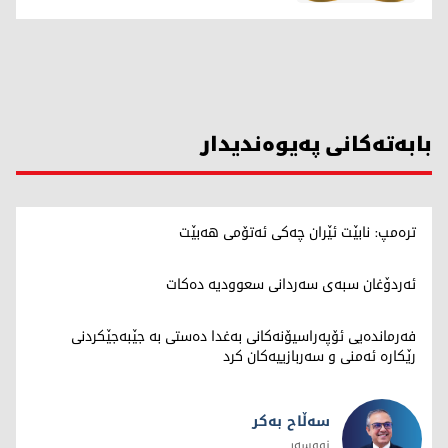
بابەتەکانی پەیوەندیدار
ترەمپ: نابێت ئێران چەکی ئەتۆمی هەبێت
ئەردۆغان سبەی سەردانی سعوودیە دەکات
فەرماندەیی ئۆپەراسیۆنەکانی بەغدا دەستی بە جێبەجێکردنی
رێکارە ئەمنی و سەربازییەکان کرد
سەڵاح بەکر
نووسەر