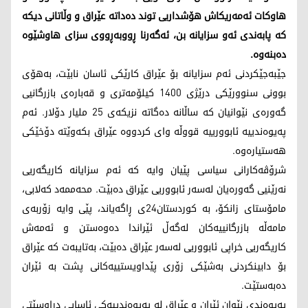
هاوکات ئەمەریکاش هۆشداریی توند دەداتە عێراق و وڵاتانی دیکە
کە پابەندی ئەو سزایانە بن، ئەگەرنا ڕووبەڕووی سزای هاوشێوە
دەبنەوە.
جێبەجێکردنی ئەم سزایانە بۆ عێراق کارێکی ئاسان نابێت، بەهۆی
بوونی سنوورێکی درێژی 1400 کیلۆمەتری و قەبارەی بازرگانیی
گەورەی نێوانیان کە ساڵانە دەگاتە نزیکەی 25 ملیار دۆلار. ئەم
پەیوەندییە ئابوورییە قووڵە وای کردووە عێراق بکەوێتە دۆخێکی
هەستیارەوە.
شرۆڤەکارانی سیاسی پێیان وایە کە ئەم سزایانە کاریگەریی
نەرێنیی گەورەیان لەسەر ئابووریی عێراق دەبێت. محەممەد کەلابی،
مامۆستای زانکۆ، بە کوردستان24ی ڕاگەیاند، پێی وایە زۆربەی
مامەڵە بازرگانییەکان لەگەڵ ئێراندا دەوەستن و ئەمەش
کاریگەریی خراپی ئابووریی لەسەر عێراق دەبێت، بەتایبەت کە عێراق
بۆ دابینکردنی بەشێکی زۆری پێداویستییەکانی پشت بە ئێران
دەبەستێت.
پەیوەندی نێوان ئێران و عێراق لە پەیوەندییەکی ئاسایی دراوسێتی