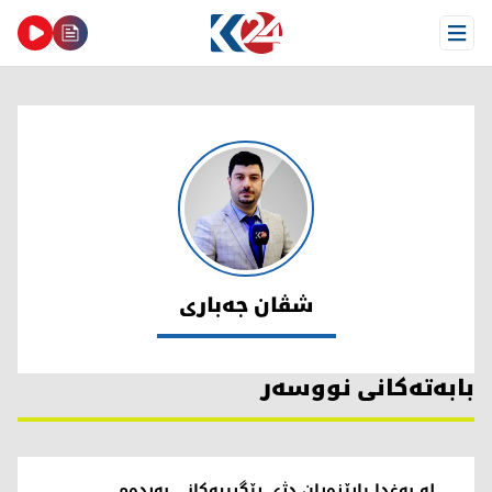
Open Menu
شڤان جەباری
شڤان جەباری
بابەتەکانی نووسەر
لە بەغدا پارێزەران دژی رێگرییەکانی بەردەم