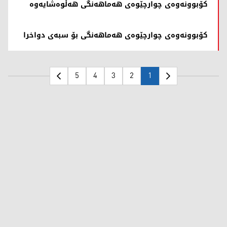
کۆبوونەوەی چوارچێوەی هەماهەنگی هەڵوەشایەوە
کۆبوونەوەی چوارچێوەی هەماهەنگی بۆ سبەی دواخرا
5
4
3
2
1