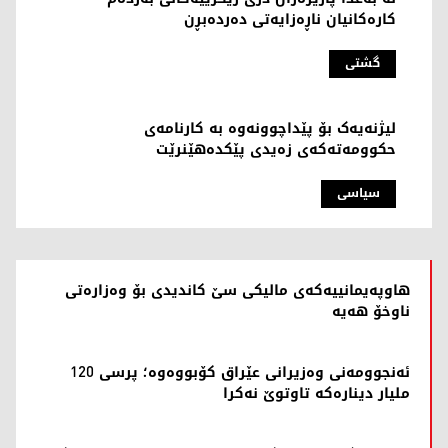
کارەکانیان ناڕەزایەتی دەردەبڕن
گشتی
لیژنەیەک بۆ پێداچوونەوە بە کارنامەی
حکوومەتەکەی زەیدی پێکدەهێنرێت
سیاسی
هاوپەیمانییەکەی مالیکی سێ کاندیدی بۆ وەزارەتی
ناوخۆ هەیە
ئەنجوومەنی وەزیرانی عێراق کۆبووەوە؛ پرسی 120
ملیار دینارەکە تاوتوێ نەکرا