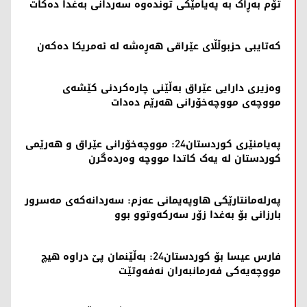
تۆم بەڕاک بە پەیامێکی توندەوە سەردانی بەغدا دەکات
کەتایبی حزبوڵڵای عێراقی هەڕەشە لە ئەمریکا دەکەن
وەزیری دارایی عێراق بەڵێنی چارەکردنی کێشەی
مووچەی مووچەخۆرانی هەرێم دەدات
پەیامنێری کوردستان24: مووچەخۆرانی عێراق و هەرێمی
کوردستان لە یەک کاتدا مووچە وەردەگرن
پەرلەمانتارێکی هاوپەیمانی عەزم: سەردانەکەی مەسرور
بارزانی بۆ بەغدا زۆر سەرکەوتوو بوو
فارس عیسا بۆ کوردستان24: بەڵێنمان پێ دراوە هیچ
مووچەیەکی فەرمانبەران نەفەوتێت