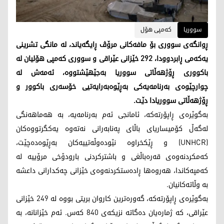
سووریا
کەمپی هۆل
ڕوانگەی سووری بۆ مافەکانی مرۆڤ ڕایگەیاند، لە مانگی تشرینی
یەکەمی ڕابردوودا، 292 خێزانی عێراقی و سووری کەمپی هۆلیان لە
باکووری ڕۆژهەڵاتی سووریا بەجێهێشتووە، ئەمەش لە
چوارچێوەی بەرنامەیەکی بەڕێوەبەرایەتیی خۆسەری باکوور و
ڕۆژهەڵاتی سووریادا دێت.
بەگوێرەی ڕاپۆرتەکە، ئامانجی ئەم بەرنامەیە، بە هەماهەنگی
لەگەڵ کۆمیساریای باڵای پەنابەرانی نەتەوە یەکگرتووەکان
(UNHCR) و ڕێکخراوە نێودەوڵەتییەکان بەڕێوەدەچێت،
کەمکردنەوەی قەرەباڵغی و باشترکردنی بارودۆخی مرۆییە لە
کەمپەکاندا، هەروەها ڕادەستکردنەوەی خێزانی چەکدارانی داعشە
بە وڵاتەکانیان.
بەگوێرەی ڕاپۆرتەکە، گەورەترین کاروان بریتی بووە لە 249 خێزانی
عێراقی، کە ژمارەیان دەگاتە نزیکەی 840 کەس. ئەم خێزانانە، بە