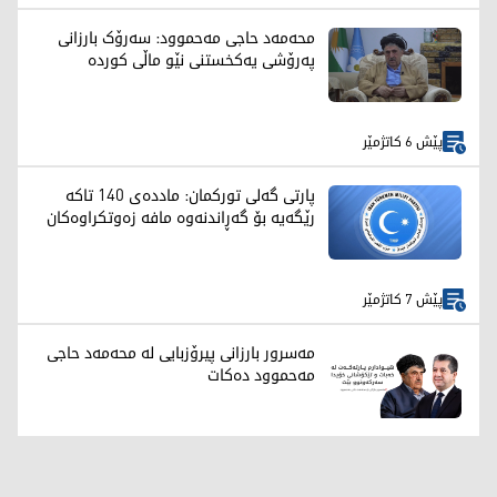
محەمەد حاجی مەحموود: سەرۆک بارزانی
پەرۆشی یەکخستنی نێو ماڵی کوردە
پێش 6 کاتژمێر
پارتی گەلی تورکمان: ماددەی 140 تاکە
رێگەیە بۆ گەڕاندنەوە مافە زەوتکراوەکان
پێش 7 کاتژمێر
مەسرور بارزانی پیرۆزبایی لە محەمەد حاجی
مەحموود دەکات