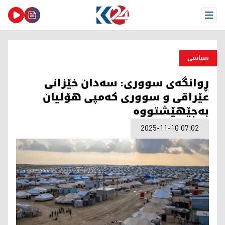
Open Menu
سیاسی
ڕوانگەی سووری: سەدان خێزانی
عێراقی و سووری کەمپی هۆلیان
بەجێهێشتووە
2025-11-10 07:02