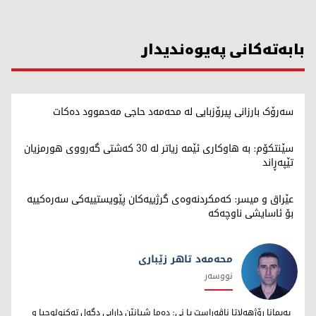
بابەتەکانی پەیوەندیدار
سەرۆک بارزانی پیرۆزبایی لە محەمەد حاجی مەحموود دەکات
سێنتکۆم: بە هاوکاری ئێمە زیاتر لە 30 کەشتی گەرووی هورمزیان
تێپەڕاند
عێراق و میسر: کەمکردنەوەی گرژییەکان پێویستییەکی سەرەکییە
بۆ ئاسایشی ناوچەکە
محەمەد تاهر زێبارى
نووسەر
محەمەد تاهر زێبارى
پەیمانا رۆژهەلاتا ناڤەراست یا نى: دەما شیانێن دارایى دگەل تەکنولوجیا و