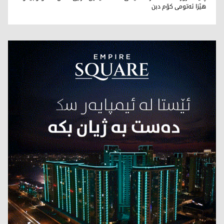
هێزا ئەتومى کۆم دبن