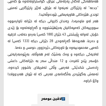
هەماهەنگی لەگەڵ پەرلەمانی عێراق، گواستراونەتەوە بۆ کەمپی
"جدعە" لە پارێزگای نەینەوا لە عێراق، لەژێر پارێزگاریی ئەمنیی
توندی هێزەکانی هاوپەیمانیی نێودەوڵەتیدا.
هەر لەو ماوەیەدا، چەندان کاروانی دیکە لە خێزانە ئاوارەبووە
سوورییەکان کەمپەکانیان بەجێهێشتووە و گەڕاونەتەوە بۆ زێدی
خۆیان. لەوانە ڕۆیشتنی 43 خێزان (188 کەس) بەرەو حەلەب، لازقیە
و دەرعا، هەروەها گەڕانەوەی 28 خێزانی دیکە (133 کەس) لە
کەمپی مەحمودییەوە بۆ ناوچەکانی دێرەزوور، حومس و حەما.
لەلایەکی دیکەوە و وەک بەشێک لەم هەوڵانە، بەڕێوەبەرایەتیی
خۆسەر پێنج ئافرەت و 12 منداڵی سەر بە خێزانەکانی داعشی
ڕادەستی شاندێکی فەرمیی وڵاتی ئەفریقای باشوور کردەوە،
ئەمەش بەگوێرەی بەڵگەنامەی فەرمی کە لە نێوان هەردوولادا
واژۆ کراوە.
لاڤین عومەر