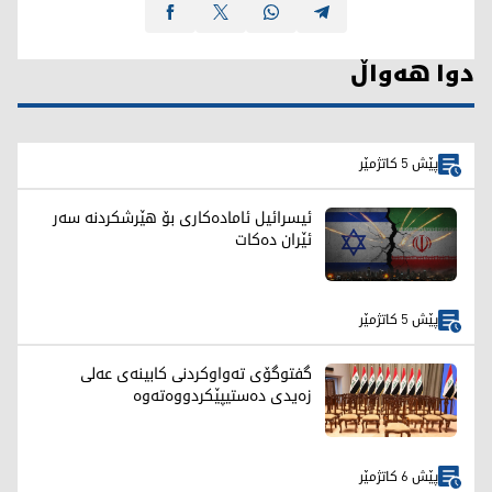
دوا هەواڵ
پێش 5 کاتژمێر
ئیسرائیل ئامادەکاری بۆ هێرشکردنە سەر
ئێران دەکات
پێش 5 کاتژمێر
گفتوگۆی تەواوكردنی كابینەی عەلی
زەیدی دەستیپێكردووەتەوە
پێش 6 کاتژمێر