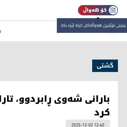
کۆ هەواڵ
 بینینی نوێترین هەواڵەکان کرتە لێرە بکە
س
گشتی
بارانی شەوی ڕابردوو، تارا
کرد
2025-12-02 12:40