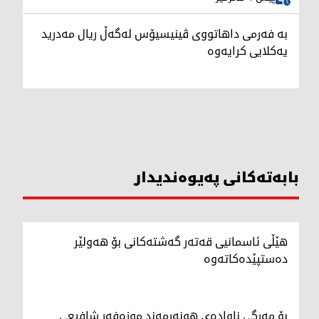
بە فەرمی داهاتووی ڤینیسیۆس لەگەڵ ریال مەدرید
یەکلایی کرایەوە
بابەتەکانی پەیوەندیدار
هێڵی ئاسمانیی قەتەر گەشتەکانی بۆ هەولێر
دەستپێدەکاتەوە
بۆ مەرگی ناوادەی هونەرمەند موزەفەر شافیعی