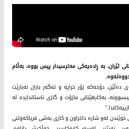
ی ئێران، بە ڕادەیەکی مەترسیدار پیس بووە، بەڵام
دووەتەوە.
 دەڵێن، دۆخەکە زۆر خراپە و ئەگەر باران نەبارێت
وونە، بەکارهێنانی مازۆت و گازی ناستانداردە لە
ییەکاندا."
ی خوێندن لەو شارە داخراون و کاری بەشی فریاکەوتنی
دی کردووە، کاریگەریی نەرێنیی لەسەر کاروکاسبیی خەڵکیش داناوە.