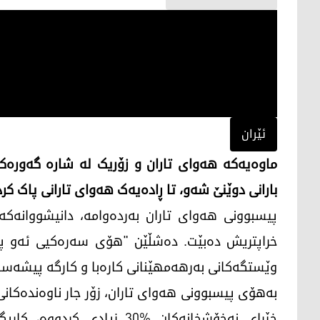
ئێران
ماوەیەکە هەوای تاران و زۆریک لە شارە گەورەکان
بارانی دوێنێ شەو، تا ڕادەیەک هەوای تارانی پاک کر
پیسبوونی هەوای تاران بەردەوامە، دانیشووانەکەی
خراپتریش دەبێت. دەشڵێن "هۆی سەرەکیی ئەو پیسب
وێستگەکانی بەرهەمهێنانی کارەبا و کارگە پیشەساز
بەهۆی پیسبوونی هەوای تاران، زۆر جار ناوەندەکان
خێرای نەخۆشخانەکان %30 زیا