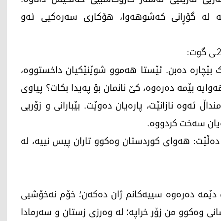
ێجگە لە گۆڕانی کەشوهەوا، هۆکاری سەرەکیی ئەو
ڵک بێچارە دەبن. ئێستا هەموو شوێنێکیان داخستووە،
وایە بێمە دەرەوە، کێ نانمان بۆ پەیدا بکات؟ پیاوی
اڵ ئەوە نازانێت، پارەیان دەوێت. بێبارانی و زۆریی
ەیان سەخت کردووە.
ەڵێت: هەوای کوردستان وەکوو تاران پیس نییە، لە
ێک دێمە دەرەوە سییەکانم ژان دەکەن؛ خۆم نەخۆشیی
وەکوو من زۆر خراپە؛ لە وەرزی زستان و سەرمادا