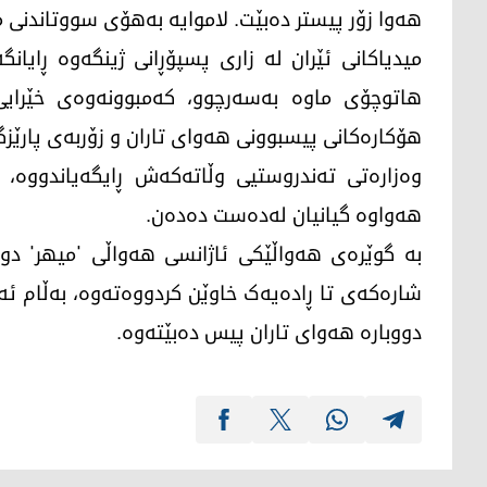
هەوا زۆر پیستر دەبێت. لاموایە بەهۆی سووتاندنی 
میدیاکانی ئێران لە زاری پسپۆڕانی ژینگەوە ڕایا
هاتوچۆی ماوە بەسەرچوو، کەمبوونەوەی خێرایی ب
هۆکارەکانی پیسبوونی هەوای تاران و زۆربەی پارێزگا
هەواوە گیانیان لەدەست دەدەن.
بە گوێرەی هەواڵێکی ئاژانسی هەواڵی 'میهر' دوێ
شارەکەی تا ڕادەیەک خاوێن کردووەتەوە، بەڵام ئەم
دووبارە هەوای تاران پیس دەبێتەوە.