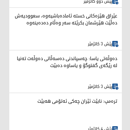
پێش دوو کاتژمێر
عێراق هێزەکانی خستە ئامادەباشیەوە، سعوودیەش
دەڵێت هێرشمان بکرێتە سەر وەڵام دەدەینەوە
پێش 3 کاتژمێر
دەوڵەتی یاسا: چەسپاندنی دەسەڵاتی دەوڵەت تەنیا
لە رێگەی گفتوگۆ و یاساوە دەبێت
پێش 3 کاتژمێر
ترەمپ: نابێت ئێران چەکی ئەتۆمی هەبێت
پێش 4 کاتژمێر