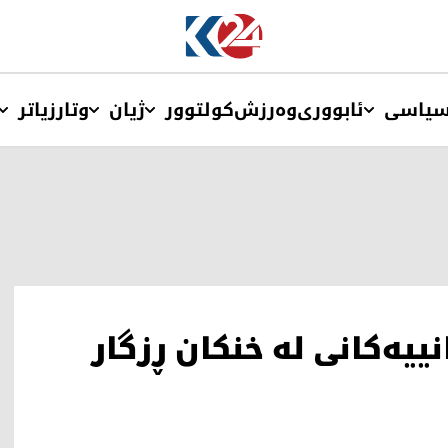
یاسی
ئابووری
وەرزش
کولتوور
ژیان
وتار
زیاتر
نییەکانی لە خنکان ڕزگار