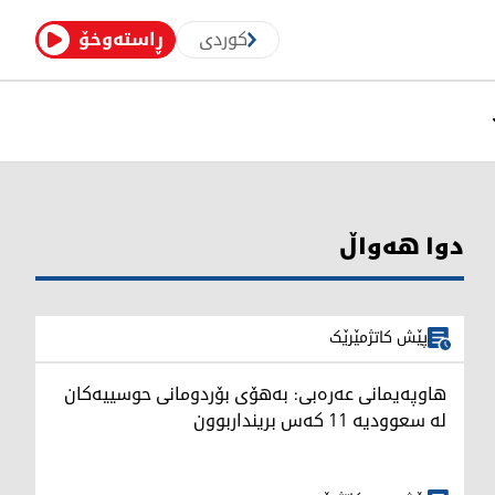
کوردی
ڕاستەوخۆ
دوا هەواڵ
پێش کاتژمێرێک
هاوپەیمانی عەرەبی: بەهۆی بۆردومانی حوسییەکان
لە سعوودیە 11 کەس برینداربوون