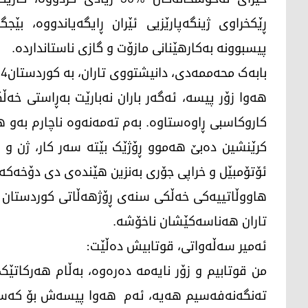
ڕێکخراوی ژینگەپارێزیی ئێران ڕایگەیاندووە، ب
پیسبوونە بەکارهێنانی مازۆت و گازی ناستانداردە.
بابەک محەممەدی، دانیشتووی تاران، بە کوردستان24ـی گوت:
هەوا زۆر پیسە، ئەگەر باران نەبارێت بەڕاستی خە
کاروکاسبی ڕاوەستاوە. بەم تەمەنەوە ناچارم بەو هە
کرێنشین دەبێ هەموو ڕۆژێک بێتە سەر کار، ژن و مند
ئۆتۆمبێل و خراپی جۆری بەنزین هێندەی دی دۆخەک
هاووڵاتییەکی خەڵکی سنەی ڕۆژهەڵاتی کوردستان د
تاران هەناسەکێشان ناخۆشە.
ئەمیر سەڵەواتی، قوتابیش دەڵێت:
من قوتابیم و زۆر نایەمە دەرەوە، بەڵام هەرکات
تەنگەنەفەسیم هەیە، ئەم هەوا پیسەش بۆ کەسانی 