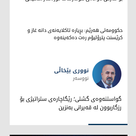
حکوومەتی هەرێم: بڕیارە تاکلایەنەی دانە غاز و
کرێسنت پترۆلیۆم رەت دەکەینەوە
نووری بێخاڵی
نووسەر
نووری بێخاڵی
گواستنەوەی گشتی؛ رێگاچارەی ستراتیژی بۆ
رزگاربوون لە قەیرانی بەنزین