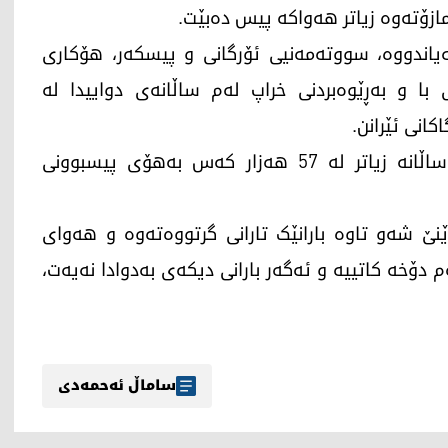
مازۆتەوە زیاتر هەواکە پیس دەبێت.
نگەیاندووە، سووتەمەنیی ئۆرگانی و پیسکەر، هۆکاری
ا و بەڕێوەبردنی خراپ لەم ساڵانەی دواییدا لە
کانی ئێرانن.
وەزارەتی تەندروستیی وڵاتەکەش ڕایگەیاندووە، ساڵانە زیاتر لە 57 هەزار کەس بەهۆی پیسبوونی
نێ شەو تاوە بارانێک تارانی گرتووەتەوە و هەوای
 دۆخە کاتییە و ئەگەر بارانی دیکەی بەدوادا نەیەت،
ساماڵ ئەحمەدی