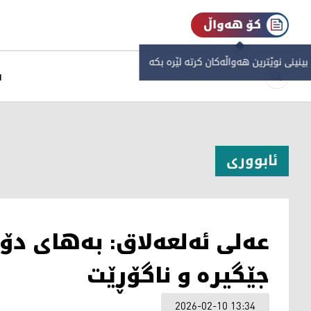
کۆ هەواڵ
 بینینی نوێترین هەواڵەکان کرتە لێرە بکە
س
ئابووری
عەلی ئەلعەلاق: بەهای دۆلا
جێگیرە و ناگۆڕێت
2026-02-10 13:34