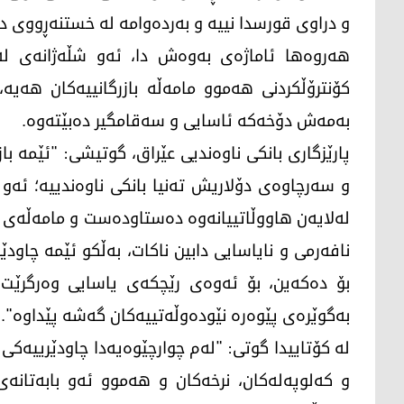
و دراوی قورسدا نییە و بەردەوامە لە خستنەڕووی دۆ
هەروەها ئاماژەی بەوەش دا، ئەو شڵەژانەی لە 
کۆنترۆڵکردنی هەموو مامەڵە بازرگانییەکان هەیە،
بەمەش دۆخەکە ئاسایی و سەقامگیر دەبێتەوە.
پارێزگاری بانکی ناوەندیی عێراق، گوتیشی: "ئێمە با
و سەرچاوەی دۆلاریش تەنیا بانکی ناوەندییە؛ ئەو د
لەلایەن هاووڵاتییانەوە دەستاودەست و مامەڵەی پێ
نافەرمی و نایاسایی دابین ناکات، بەڵکو ئێمە چاودێری
بۆ دەکەین، بۆ ئەوەی رێچکەی یاسایی وەرگرێت، 
بەگوێرەی پێوەرە نێودەوڵەتییەکان گەشە پێداوە".
لە کۆتاییدا گوتی: "لەم چوارچێوەیەدا چاودێرییەکی 
و کەلوپەلەکان، نرخەکان و هەموو ئەو بابەتانە