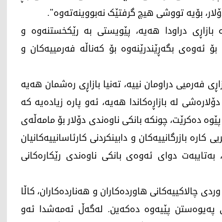
لار، بۆیە تووشی هیچ گرفتێک نەبووینەتەوە".
بازاڕی دراودا هەیە، پێویستی بە رێکخستنەوە و
 بۆ ئەوەی بگەڕێندرێنەوە بۆ کەناڵە فەرمییەکان و
زاڕی فەرمیی دراومان نییە، تەنیا بازاڕی رەشمان هەیە
ۆلارەشی لە بازاڕەکاندا هەیە، ئەو پارە زیادەیە کە
وە دەکرێت، چونکە بانکی ناوەندی دۆلار بۆ مامەڵەی
ی کارە بازرگانییەکان و دابینکردنی کارئاسانییەکانیان
بەتایبەت دوای ئەوەی بانکی ناوەندی رێکارەکانی
وردی چالاکییەکانی هاوردەکاران و هەناردەکاران، کاڵا
ی پەیوەستن پێیەوە دەکەین. لەگەڵ ئەمەشدا ئەو