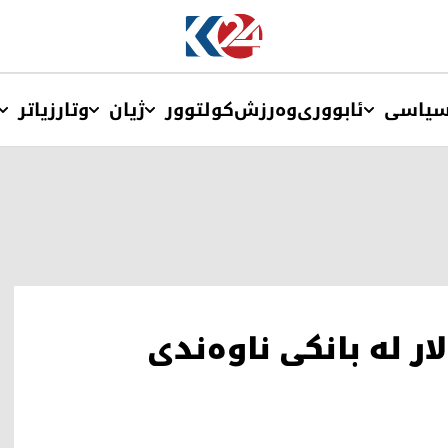
یاسی
ئابووری
وەرزش
کولتوور
ژیان
وتار
زیاتر
ر لە بانکی ناوەندی