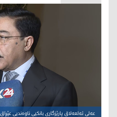
عەلی ئەلعەلاق پارێزگاری بانکیی ناوەندیی عێراق