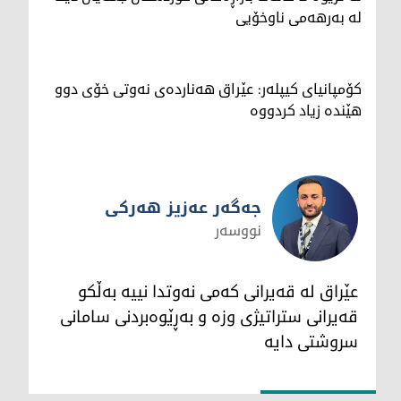
لە بەرهەمی ناوخۆیی
کۆمپانیای کیپلەر: عێراق هەناردەی نەوتی خۆی دوو
هێندە زیاد کردووە
جەگەر عەزیز هەرکی
نووسەر
جەگەر عەزیز هەرکی
عێراق لە قەیرانی کەمی نەوتدا نییە بەڵکو
قەیرانی ستراتیژی وزە و بەڕێوەبردنی سامانی
سروشتی دایە