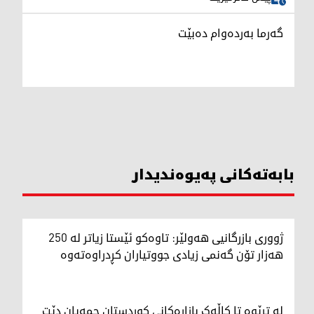
گەرما بەردەوام دەبێت
بابەتەکانی پەیوەندیدار
ژووری بازرگانیی هەولێر: تاوەکو ئێستا زیاتر لە 250
هەزار تۆن گەنمی زیادی جووتیاران کڕدراوەتەوە
لە ترێوە تا کاڵەک بازاڕەکانی کوردستان جمەیان دێت