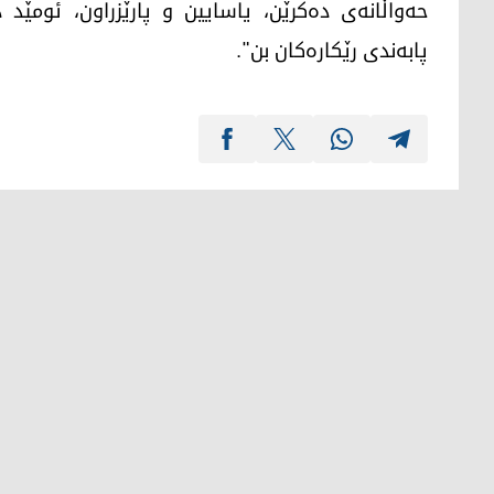
حەواڵانەی دەکرێن، یاسایین و پارێزراون، ئومێد 
پابەندی رێکارەکان بن".