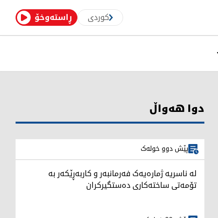
کوردی
ڕاستەوخۆ
دوا هەواڵ
پێش دوو خولەک
لە ناسریە ژمارەیەک فەرمانبەر و کاربەڕێکەر بە
تۆمەتی ساختەکاری دەستگیرکران