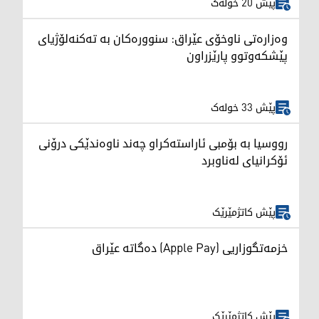
پێش 20 خولەک
وەزارەتی ناوخۆی عێراق: سنوورەکان بە تەکنەلۆژیای
پێشکەوتوو پارێزراون
پێش 33 خولەک
رووسیا بە بۆمبی ئاراستەکراو چەند ناوەندێکی درۆنی
ئۆکرانیای لەناوبرد
پێش کاتژمێرێک
خزمەتگوزاریی (Apple Pay) دەگاتە عێراق
پێش کاتژمێرێک