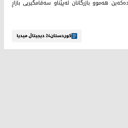
دەکەین هەموو بازرگانان لەپێناو سەقامگیریی بازاڕ
کوردستان24 دیجیتاڵ میدیا