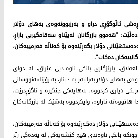
ی ڕەشی ئاڵوگۆڕی دراو و بەرزبوونەوەی بەهای دۆلار
ەڵێت: "هەموو بازرگانان لەپێناو سەقامگیریی بازاڕ،
ەدەستهێنانی دۆلار بگەڕێنەوە بۆ کەناڵە فەرمییەکان،
گانییەکان دەکات".
10ـی شوباتی 2026، عەلی ئەلعەلاق، پارێزگاری بانکی ناوەندیی عێراق، لە دوای
ەی بەهای دۆلار بەرانبەر بە دینار، بە رۆژنامەنووسانی
ریکی دیاری کردووە، بەهایەکی جێگیرە و ناگۆڕدرێت،
 هاتووەتە ئاراوە، وایکردووە بەشێک لە بازرگانەکان
ەدەستهێنانی دۆلار دەگەڕێنەوە بۆ کەناڵە فەرمییەکان،
چونکە بانکی ناوەندی هیچ کێشەیەکی لە یەدەگی زێڕ