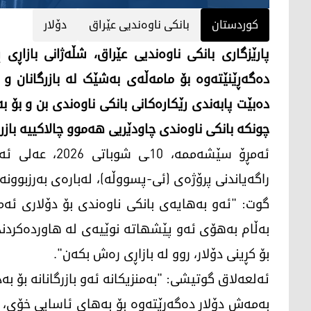
کوردستان
بانکی ناوەندیی عێراق
دۆلار
پارێزگاری بانکی ناوەندیی عێراق، شڵەژانی بازاڕ
دەگەڕێنێتەوە بۆ مامەڵەی بەشێک لە بازرگانان و د
دەبێت پابەندی رێکارەکانی بانکی ناوەندی بن و بۆ ب
چونکە بانکی ناوەندی چاودێریی هەموو چالاکییە بازر
ئەمڕۆ سێشەممە، 
راگەیاندنی پرۆژەی (ئی-پسووڵە)، لەبارەی بەرزبوونەو
گوت: "ئەو بەهایەی بانکی ناوەندی بۆ دۆلاری ئەم
بەڵام بەهۆی ئەو پێشهاتە نوێیەی لە هاوردەکردندا
بۆ کڕینی دۆلار، روو لە بازاڕی رەش بکەن".
ئەلعەلاق گوتیشی: "بەمنزیکانە ئەو بازرگانانە بۆ ب
بەمەش دۆلار دەگەڕێتەوە بۆ بەهای ئاسایی خۆی، 