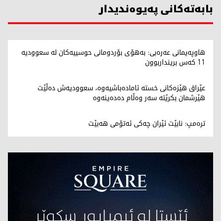
بابەتەکانی پەیوەندیدار
هاوپەیمانی عەرەبی: بەهۆی بۆردومانی حوسییەکان لە سعوودیە
11 کەس برینداربوون
عێراق هێزەکانی خستە ئامادەباشیەوە، سعوودیەش دەڵێت
هێرشمان بکرێتە سەر وەڵام دەدەینەوە
ترەمپ: نابێت ئێران چەکی ئەتۆمی هەبێت