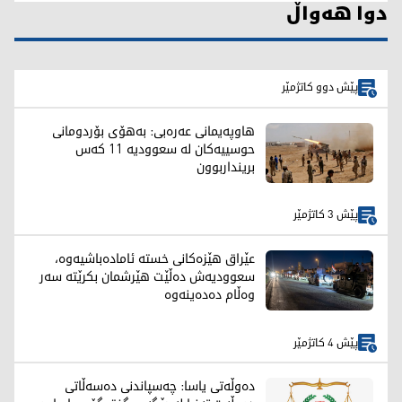
دوا هەواڵ
پێش دوو کاتژمێر
هاوپەیمانی عەرەبی: بەهۆی بۆردومانی
حوسییەکان لە سعوودیە 11 کەس
برینداربوون
پێش 3 کاتژمێر
عێراق هێزەکانی خستە ئامادەباشیەوە،
سعوودیەش دەڵێت هێرشمان بکرێتە سەر
وەڵام دەدەینەوە
پێش 4 کاتژمێر
دەوڵەتی یاسا: چەسپاندنی دەسەڵاتی