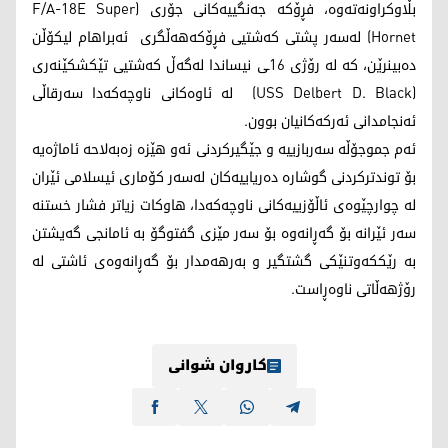
بڵاوکراونەتەوە، فڕۆکە جەنگییەکانی جۆری (F/A-18E Super
Hornet) لەسەر پشتی کەشتیی فڕۆکەهەڵگری ئەبراهام لیکۆڵن
دەبینرێن، کە لە رۆژی 16ـی نیساندا لەگەڵ کەشتیی تێکشکێنەری
(USS Delbert D. Black) لە ئاوەکانی ناوچەکەدا سەرقاڵی
ئەنجامدانی ئەرکەکانیان بوون.
ئەم جموجۆڵە سەربازییە و جێگیرکردنی ئەو هێزە زەبەلاحە ئاماژەیە
بۆ توندترکردنی گوشارە دەریاییەکان لەسەر کۆماری ئیسلامی ئێران
لە چوارچێوەی ئاڵۆزییەکانی ناوچەکەدا، هاوکات زیاتر فشار خستنە
سەر ئێرانە بۆ گەڕانەوە بۆ سەر مێزی گفتوگۆ بە ئامانجی گەیشتن
بە رێککەوتنێکی گشتگیر و بەرهەمدار بۆ گەڕانەوەی ئاشتی لە
رۆژهەڵاتی ناوەڕاست.
کاروان شوانی