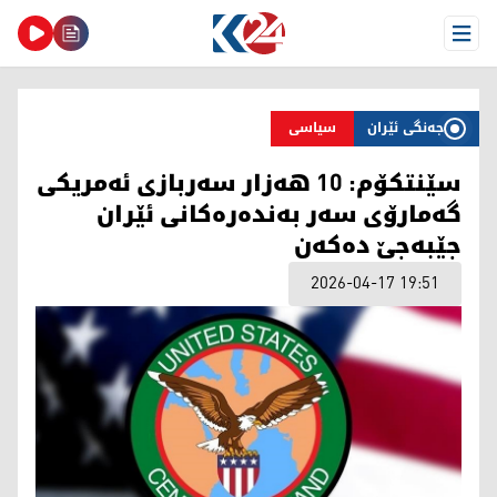
Open Menu
جەنگی ئێران
سیاسی
سێنتکۆم: 10 هەزار سەربازی ئەمریکی
گەمارۆی سەر بەندەرەکانی ئێران
جێبەجێ دەکەن
2026-04-17 19:51