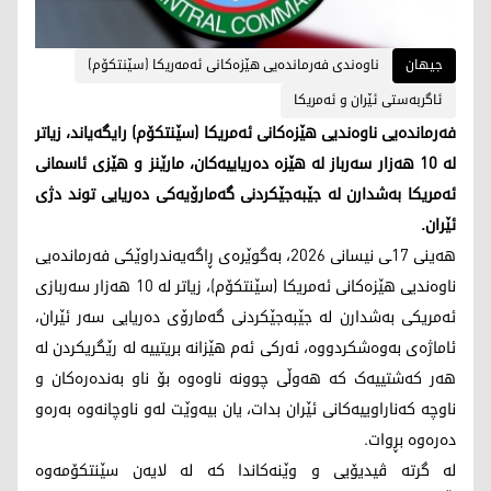
جیهان
ناوەندی فەرماندەیی هێزەکانی ئەمەریکا (سێنتکۆم)
ئاگربەستی ئێران و ئەمریکا
فەرماندەیی ناوەندیی هێزەکانی ئەمریکا (سێنتکۆم) رایگەیاند، زیاتر
لە 10 هەزار سەرباز لە هێزە دەریاییەکان، مارێنز و هێزی ئاسمانی
ئەمریکا بەشدارن لە جێبەجێکردنی گەمارۆیەکی دەریایی توند دژی
ئێران.
هەینی 17ـی نیسانی 2026، بەگوێرەی ڕاگەیەندراوێکی فەرماندەیی
ناوەندیی هێزەکانی ئەمریکا (سێنتکۆم)، زیاتر لە 10 هەزار سەربازی
ئەمریکی بەشدارن لە جێبەجێکردنی گەمارۆی دەریایی سەر ئێران،
ئاماژەی بەوەشکردووە، ئەرکی ئەم هێزانە بریتییە لە رێگریکردن لە
هەر کەشتییەک کە هەوڵی چوونە ناوەوە بۆ ناو بەندەرەکان و
ناوچە کەناراوییەکانی ئێران بدات، یان بیەوێت لەو ناوچانەوە بەرەو
دەرەوە بڕوات.
لە گرتە ڤیدیۆیی و وێنەکاندا کە لە لایەن سێنتکۆمەوە