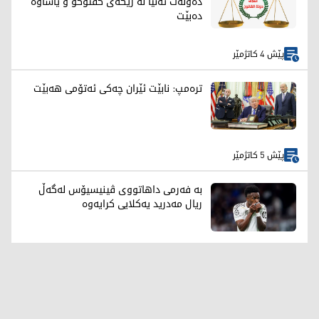
دەوڵەت تەنیا لە رێگەی گفتوگۆ و یاساوە
دەبێت
پێش 4 کاتژمێر
ترەمپ: نابێت ئێران چەکی ئەتۆمی هەبێت
پێش 5 کاتژمێر
بە فەرمی داهاتووی ڤینیسیۆس لەگەڵ
ریال مەدرید یەکلایی کرایەوە