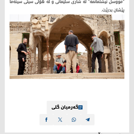
"مووسڵ نیشتمانمە" لە شاری سلێمانی و لە هۆڵی سیتی سینەما
پێشان بدرێت.
گەرمیان گلی