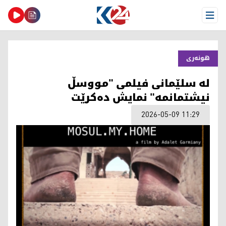
Open Menu
هونەری
لە سلێمانی فیلمی "مووسڵ
نیشتمانمە" نمایش دەکرێت
2026-05-09 11:29