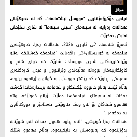
عێراق
فیلمی دۆکیۆمێنتاریی "مووسڵ نیشتمانمە"، کە لە دەرهێنانی
عەدالەت رەزایە، لە سینەمای "سیتی سینەما" لە شاری سلێمانی
نمایش دەکرێت.
ئەمڕۆ شەممە، 9ـی ئایاری 2026، عەدالەت رەزا، دەرهێنەری
فیلمەکە بە کوردستان24ـی راگەیاند، "فیلمەکە گەشتێکە بەنێو
وێرانکارییەکانی شاری مووسڵدا؛ شارێک کە دوای شەڕ و
کاولکارییەکان بووەتە مەڵبەندی وێرانبوون و مردن. کارەکتەری
سەرەکی، پیاوێکە کە پێشتر مووسڵی بە گوڵاو و ژیانەوە بینیوە،
بەڵام ئێستا بەناو خانووە تێکشکاو و شەقامە بریندارەکاندا گەشت
دەکات، لە سەرەتای فیلمەکەدا دەڵێت، ژیانم خەونێکە، واتە
هەموو شتەکان بۆ ئەو وەک خەونێکی تەمئامێز و دووکەڵاوی
دەردەکەون."
عەدالەت رەزا گوتیشی، "ئەم پیاوە هەوڵ دەدات ئەو شوێنانە
بدۆزێتەوە کە پەیوەستن بە دایکییەوە، بەڵام هەموو شتێک