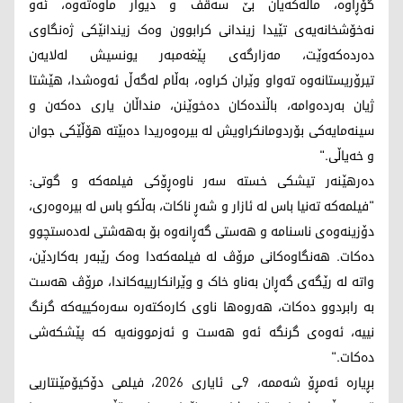
گۆڕاوە، ماڵەکەیان بێ سەقف و دیوار ماوەتەوە، ئەو
نەخۆشخانەیەی تێیدا زیندانی کرابوون وەک زیندانێکی ژەنگاوی
دەردەکەوێت، مەزارگەی پێغەمبەر یونسیش لەلایەن
تیرۆریستانەوە تەواو وێران کراوە، بەڵام لەگەڵ ئەوەشدا، هێشتا
ژیان بەردەوامە، باڵندەکان دەخوێنن، منداڵان یاری دەکەن و
سینەمایەکی بۆردومانکراویش لە بیرەوەریدا دەبێتە هۆڵێکی جوان
و خەیاڵی."
دەرهێنەر تیشکی خستە سەر ناوەڕۆکی فیلمەکە و گوتی:
"فیلمەکە تەنیا باس لە ئازار و شەڕ ناکات، بەڵکو باس لە بیرەوەری،
دۆزینەوەی ناسنامە و هەستی گەڕانەوە بۆ بەهەشتی لەدەستچوو
دەکات. هەنگاوەکانی مرۆڤ لە فیلمەکەدا وەک رێبەر بەکاردێن،
واتە لە رێگەی گەڕان بەناو خاک و وێرانکارییەکاندا، مرۆڤ هەست
بە رابردوو دەکات، هەروەها ناوی کارەکتەرە سەرەکییەکە گرنگ
نییە، ئەوەی گرنگە ئەو هەست و ئەزموونەیە کە پێشکەشی
دەکات."
بڕیارە ئەمڕۆ شەممە، 9ـی ئایاری 2026، فیلمی دۆکیۆمێنتاریی