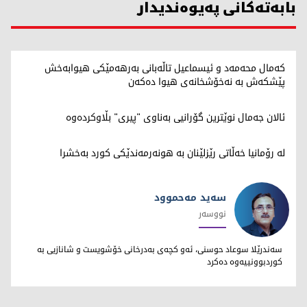
بابەتەکانی پەیوەندیدار
کەمال محەمەد و ئیسماعیل تاڵەبانی بەرهەمێکی هیوابەخش
پێشکەش بە نەخۆشخانەی هیوا دەکەن
ئالان جەمال نوێترین گۆرانیی بەناوی "پیری" بڵاوکردەوە
لە رۆمانیا خەڵاتی رێزلێنان بە هونەرمەندێکی کورد بەخشرا
سەيد مەحموود
نووسەر
سەيد مەحموود
سەندرێلا سوعاد حوسنی، ئه‌و كچه‌ی به‌درخانی خۆشویست و شانازیی به‌
كوردبوونییه‌وه‌ ده‌كرد