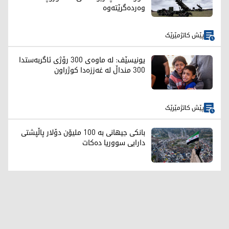
وەردەگرێتەوە
پێش کاتژمێرێک
یونیسێف: لە ماوەی 300 رۆژی ئاگربەستدا
300 منداڵ لە غەززەدا کوژراون
پێش کاتژمێرێک
بانکی جیهانی بە 100 ملیۆن دۆلار پاڵپشتی
دارایی سووریا دەکات