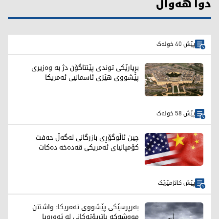
دوا هەواڵ
پێش 40 خولەک
بڕیارێکی توندی پێنتاگۆن دژ بە وەزیری
پێشووی هێزی ئاسمانیی ئەمریکا
پێش 58 خولەک
چین ئاڵوگۆڕی بازرگانی لەگەڵ حەفت
کۆمپانیای ئەمریکی قەدەخە دەکات
پێش کاتژمێرێک
بەرپرسێکی پێشووی ئەمریکا: واشنتن
مووشەکە پاتریۆتەکانی لە ئەوروپا