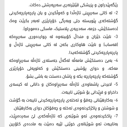
رێگەپێدراون و پزیشکی ڤێتێرنەری سەرپەرشتی دەکات.
2- لە کاتی سەربڕینی ئاژەڵدا و کەوڵکردن و یان پارچەپارچەکردنی
گۆشتەکەی پێویستە جلی وبەرگی خۆپارێزی لەبەر بکرێت وەک
(دەستکێش، جزمە، سەدریەی پلاستیک، ماسکی دەموچاو).
3- نابێت خێزان و منداڵ کۆببنەوە لە چواردەوری سەربڕەکە
(قەساب) و نابێت هاوکاری بکەن لە کاتی سەربڕینی ئاژەڵ و
پارچەپارچەکردنی گۆشتەکەیدا.
4- بەبێ دەستکێش مامەڵە لەگەڵ جەستەی ئاژەڵە سەربڕاوەکە
مەکە، و دوای پۆشینی دەستکێش و کەلوپەلی خۆپارێزی
گۆشتەکە پارچەپارچە بکە و پاشان دەستت بە باشی بشۆ.
5- لابردنی پاشماوەی ئاژەڵە سەربڕاوەکان و دانانی لە کیسەی
داخراو و فڕێدانی بۆ شوێنی تایبەت.
6- بەکارهێنانی چەقۆ و تەختەی پارچەپارچەکردنی تایبەت بە گۆشت
و شوشتن و پاکژکردنەوەی تەختە و چەقۆکان دوای بەکارهێنان.
7- پاککردنەوەی ئەو شوێنەی کە ئاژەڵەکەی لێ سەردەبڕێت،
بەتایبەت ئەو شوێنانەی خوێنی لێیە دەبێت بە ماددەی کلۆرین