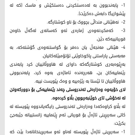
1- پابەندبوون بە لەدەستکردنی دەستکێش و ماسک (کە لە
پێشوازیگا دابەش دەکرێت).
2- نەهێنانی منداڵی بچووک بۆ ناو کوشتارگە.
3- کەمکردنەوەی ژمارەی ئەو کەسانەی لەگەڵ خاوەن
قوربانییەکە دێن.
4- هێنانی مەنجەڵ یان دەفر بۆ گواستنەوەی گۆشتەکە، بە
مەبەستی پاراستنی پاکوخاوێنی ئۆتۆمبێلەکانیان.
بەڕێوەبەری کوشتارگەکە داوای لە هاووڵاتییان کرد پابەندی
رێنماییەکان بن، هەرچەندە ئاماژەی بەوە کرد، پابەندبوونی
هاووڵاتییان تا ئێستا بە رێژەییە و وەک پێویست نییە.
لای خۆیەوە وەزارەتی تەندروستی چەند رێنماییەکی بۆ دوورکەوتن
لە نەخۆشی تای خوێنبەربوون بڵاو کردەوە.
لە بڵاو کراوەکەدا وەزارەتی تەندروستی رایگەیاندووە پێویستە لە
کاتی سەربڕینی ئاژەڵ بۆ قوربانی ئەم ڕێنماییە زانستییانە جێبەجێ
بکرێت:
1- سەربڕینی ئاژەڵ پێویستە لەناو ئەو سەربڕینخانانەدا بێت کە