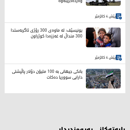
وەردەگرێتەوە
پێش 4 کاتژمێر
یونیسێف: لە ماوەی 300 رۆژی ئاگربەستدا
300 منداڵ لە غەززەدا کوژراون
پێش 4 کاتژمێر
بانکی جیهانی بە 100 ملیۆن دۆلار پاڵپشتی
دارایی سووریا دەکات
بابەتەکانی پەیوەندیدار