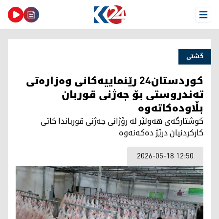
Open Menu
گشتی
کوردستان24 رێنماییەکانی وەزارەتی
تەندروستی بۆ جەژنی قوربان
بڵاودەکاتەوە
کوشتارگەی هەولێر لە رۆژانی جەژنی قورباندا کاتی
کارکردنیان درێژ دەکەنەوە
2026-05-18 12:50