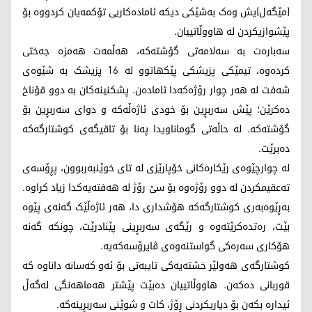
(مێگەل)یش وەک بەشێکی دیکە ئامادەکاریی تۆکمه‌یان کردووە بۆ
پێشوازیکردن لە هاووڵاتییان.
سەبارەت بە سەلامەتی گۆشتەکە، هەڵمەت هەمزە جەختی
کردەوە، تیمێکی پزیشکی پێکهاتوو لە 16 پزیشک بە شێوەی
شەفت لە هەر چوار رۆژەکەدا ئامادەن. پشکنینەکان بە دوو قۆناخ
دەکرێن؛ پێش سەربڕین بۆ خودی ئاژەڵەکە و دوای سەربڕین بۆ
گۆشتەکە. لە حاڵەتی گوماناویدا پەنا بۆ تاقیگەی کوشتارگەکە
دەبرێت.
لە چوارچێوەی رێکارەکانی خۆپارێزی لە تای خوێنبەربوون، پڕۆسەی
تەعقیمکردن لە دوو رۆژەوە بۆ سێ رۆژ لە هەفتەیەکدا زیاد کراوە.
بەڕێوەبەری کوشتارگەکە هۆشداری دا، هەر ئاژەڵێک گەنەی پێوە
بێت، رەتدەکرێتەوە و رێگەی سەربڕینی پێنادرێت، چونکە گەنە
هۆکاری سەرەکی گواستنەوەی ڤایرۆسەکەیە.
کوشتارگەی هەولێر خشتەیەکی تایبەتی بۆ ئەو کەسانە داناوە کە
قوربانی دەکەن. هاووڵاتییان دەبێت پێشتر هەماهەنگی لەگەڵ
ئیدارە بکەن بۆ دیاریکردنی ڕۆژ، کات و شوێنی سەربڕینەکە.