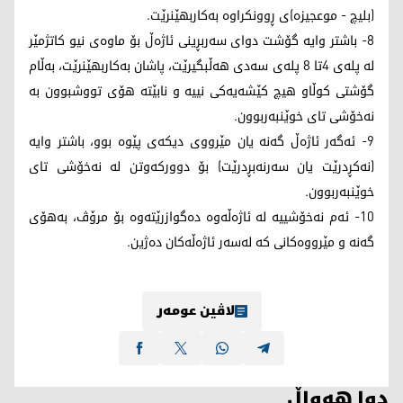
(بلیچ - موعجیزە)ی ڕوونکراوە بەکاربهێنرێت.
8- باشتر وایە گۆشت دوای سەربڕینی ئاژەڵ بۆ ماوەی نیو کاتژمێر
لە پلەی 4تا 8 پلەی سەدی هەڵبگیرێت، پاشان بەکاربهێنرێت، بەڵام
گۆشتی کوڵاو هیچ کێشەیەکی نییە و نابێتە هۆی تووشبوون بە
نەخۆشی تای خوێنبەربوون.
9- ئەگەر ئاژەڵ گەنە یان مێرووی دیکەی پێوە بوو، باشتر وایە
(نەکڕدرێت یان سەرنەبڕدرێت) بۆ دوورکەوتن لە نەخۆشی تای
خوێنبەربوون.
10- ئەم نەخۆشییە لە ئاژەڵەوە دەگوازرێتەوە بۆ مرۆڤ، بەهۆی
گەنە و مێرووەکانی کە لەسەر ئاژەڵەکان دەژین.
لاڤین عومەر
دوا هەواڵ