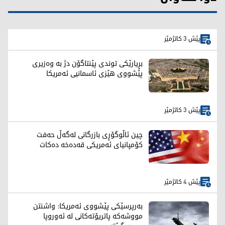
پێش 3 کاتژمێر
بڕیارێکی توندی پێنتاگۆن دژ بە وەزیری
پێشووی هێزی ئاسمانیی ئەمریکا
پێش 3 کاتژمێر
چین ئاڵوگۆڕی بازرگانی لەگەڵ حەفت
کۆمپانیای ئەمریکی قەدەخە دەکات
پێش 4 کاتژمێر
بەرپرسێکی پێشووی ئەمریکا: واشنتن
مووشەکە پاتریۆتەکانی لە ئەوروپا