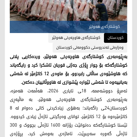
کوشتارگەی هەولێر
کوردستان
کوشتارگەی هاوچەرخی هەولێر
وەزارەتی تەندروستی حکوومەتی کوردستان
بەڕێوەبەری کوشتارگەی هاوچەرخی هەولێر، وردەکاریی پلانی
کوشتارگەکە بۆ چوار ڕۆژی جەژنی قوربان ئاشکرا کرد و رایگەیاند
کە هاوشێوەی ساڵانی رابردوو، بۆ ماوەی 12 کاتژمێر لە شەشی
بەیانییەوە تا شەشی ئێوارە پێشوازی لە هاووڵاتییان دەکەن.
ئەمڕۆ دووشەممە، 18ـی ئایاری 2026، هەڵمەت هەمزە،
بەڕێوەبەری کوشتارگەی هاوچەرخی هەولێر، بە ماڵپەڕی
کوردستان24ـی راگەیاند؛ بەهۆی زیادکردنی کاتی دەوام لە 8
کاتژمێرەوە بۆ 12 کاتژمێر، توانای وەرگرتنی ئاژەڵ زیادی کردووە.
ئێستا کوشتارگەکە دەتوانێت رۆژانە 1600 ئاژەڵی بچووک و 300
ئاژەڵی گەورە سەرببڕێت. ئاماژەی بەوەش کرد، پڕۆژەی