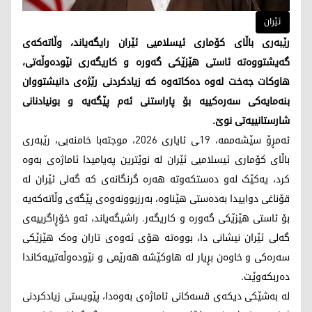
ئێران
رێبەری باڵای کۆماری ئیسلامیی ئێران رایگەیاند، وڵاتەکەی
گەیشتووەتە ئاستی هێزێکی گەورە و کاریگەری نێودەوڵەتی،
هاوکات جەخت لەوە دەکاتەوە کە زیادکردنی رێژەی دانیشتووان
بنەمایەکی سەرەکییە بۆ پاراستنی ئەم پێگەیە و بونیادنانی
شارستانییەتی نوێ.
ئەمڕۆ سێشەممە، 19ـی ئایاری 2026، موجتەبا خامنەیی، رێبەری
باڵای کۆماری ئیسلامیی ئێران لە نوێترین پەیامیدا ئاماژەی بەوە
کرد، یەکێک لەو دەستکەوتە هەرە گرنگانەی کە گەلی ئێران لە
قۆناغی دواییدا بەدەستی هێناوە، بەرزبوونەوەی پێگەی وڵاتەکەیە
بۆ ئاستی هێزێکی گەورە و کاریگەر. راشیگەیاند، ئەو خۆڕاگرییەی
گەلی ئێران نیشانی دا، بووەتە هۆی ئەوەی تاران وەک هێزێکی
سەرەکی و خاوەن بڕیار لە هاوکێشە هەرێمی و نێودەوڵەتییەکاندا
دەربکەوێت.
لە بەشێکی دیکەی قسەکانی ئاماژەی بەوەدا، پێویستی زیادکردنی