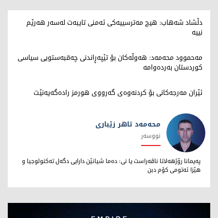
دڵشاد شەهاب: هیچ مەترسییەکی ئەمنی تایبەت لەسەر هەرێم
نییە
مەحموود محەمەد: هەوڵەکان بۆ تێپەڕاندنی چەقبەستویی سیاسی
کوردستان بەردەوامە
ئێران مەرجەکانی بۆ کردنەوەی گەرووی هورمز رادەگەیەنێت
محەمەد تاهر زێبارى
نووسەر
محەمەد تاهر زێبارى
پەیمانا رۆژهەلاتا ناڤەراست یا نى: دەما شیانێن دارایى دگەل تەکنولوجیا و
هێزا ئەتومى کۆم دبن