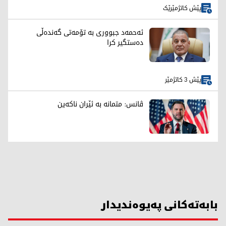
پێش کاتژمێرێک
ئەحمەد جبووری بە تۆمەتی گەندەڵی
دەستگیر کرا
پێش 3 کاتژمێر
ڤانس: متمانە بە ئێران ناکەین
بابەتەکانی پەیوەندیدار