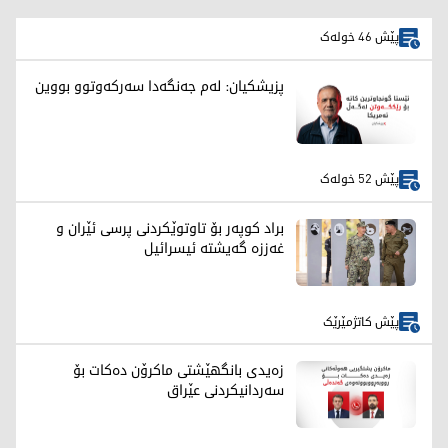
پێش 46 خولەک
پزیشکیان: لەم جەنگەدا سەرکەوتوو بووین
پێش 52 خولەک
براد کوپەر بۆ تاوتوێکردنی پرسی ئێران و
غەززە گەیشتە ئیسرائیل
پێش کاتژمێرێک
زەیدی بانگهێشتی ماکرۆن دەکات بۆ
سەردانیکردنی عێراق