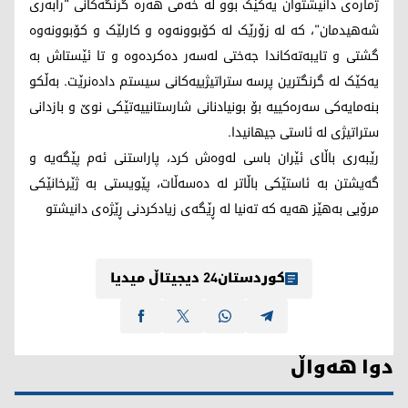
ژمارەی دانیشتوان یەکێک بوو لە خەمی هەرە گرنگەکانی "رابەری
شەهیدمان"، کە لە زۆرێک لە کۆبوونەوە و کارلێک و کۆبوونەوە
گشتی و تایبەتەکاندا جەختی لەسەر دەکردەوە و تا ئێستاش بە
یەکێک لە گرنگترین پرسە ستراتیژییەکانی سیستم دادەنرێت. بەڵکو
بنەمایەکی سەرەکییە بۆ بونیادنانی شارستانییەتێکی نوێ و بازدانی
ستراتیژی لە ئاستی جیهانیدا.
رێبەری باڵای ئێران باسی لەوەش کرد، پاراستنی ئەم پێگەیە و
گەیشتن بە ئاستێکی باڵاتر لە دەسەڵات، پێویستی بە ژێرخانێکی
مرۆیی بەهێز هەیە کە تەنیا لە ڕێگەی زیادکردنی ڕێژەی دانیشتو
کوردستان24 دیجیتاڵ میدیا
دوا هەواڵ