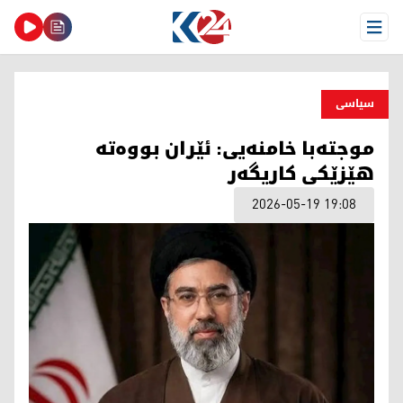
Open Menu
سیاسی
موجتەبا خامنەیی: ئێران بووەتە
هێزێکی کاریگەر
2026-05-19 19:08