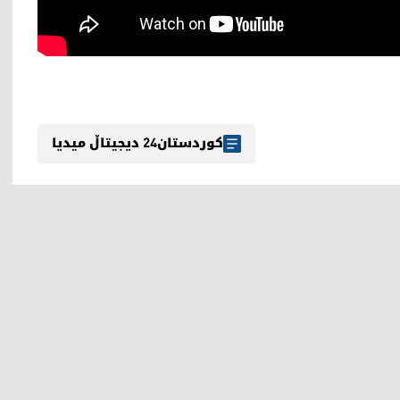
کوردستان24 دیجیتاڵ میدیا