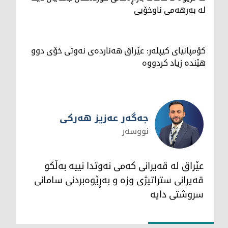
لە بەرهەمی ناوخۆیی
کۆمپانیای کیپلەر: عێراق هەناردەی نەوتی خۆی دوو
هێندە زیاد کردووە
جەگەر عەزیز هەرکی
نووسەر
جەگەر عەزیز هەرکی
عێراق لە قەیرانی کەمی نەوتدا نییە بەڵکو
قەیرانی ستراتیژی وزە و بەڕێوەبردنی سامانی
سروشتی دایە