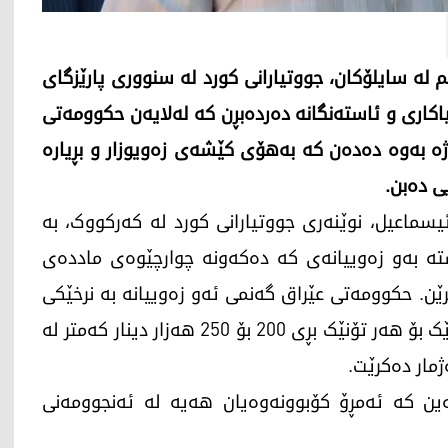
 لە سایلۆکان، جووتیارانی کورد لە سنووری پارێزگای
یاکاری و ئاستەنگانە دەردەبڕن کە لەلایەن حکوومەتی
ماژە بەوە دەدەن کە بەهۆی کێشەی زەویوزار و بڕیارە
ی دەبن.
1ـی حوزەیرانی 2026، محەمەد ئیسماعیل، نوێنەری جووتیارانی کورد لە کەرکووک، بە
یوەستە بەو زەوییانەی کە دەکەونە چوارچێوەی ماددەی
رێن. حکوومەتی عێراق گەنمی ئەو زەوییانە بە نرخێکی
زۆر کەمتر لە گەنمی ناو پلانەکە وەردەگرێت؛ بە جۆرێک بۆ هەر تۆنێک بڕی 200 بۆ 250 هەزار دینار کەمتر لە
ەین کە ئەمڕۆ کۆبوونەوەیان هەیە لە ئەنجوومەنی