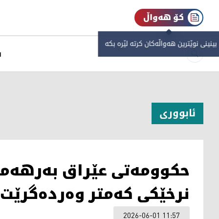
کۆ هەواڵ
 بینینی نوێترین هەواڵەکان کرتە لێرە بکە
س
ئابووری
حکوومەتی عێراق بەرهەمی 
نرخێکی کەمتر وەردەگرێت
2026-06-01 11:57