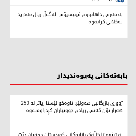
بە فەرمی داهاتووی ڤینیسیۆس لەگەڵ ریال مەدرید
یەکلایی کرایەوە
بابەتەکانی پەیوەندیدار
ژووری بازرگانیی هەولێر: تاوەکو ئێستا زیاتر لە 250
هەزار تۆن گەنمی زیادی جووتیاران کڕدراوەتەوە
لە ترێوە تا کاڵەک بازاڕەکانی کوردستان جمەیان دێت