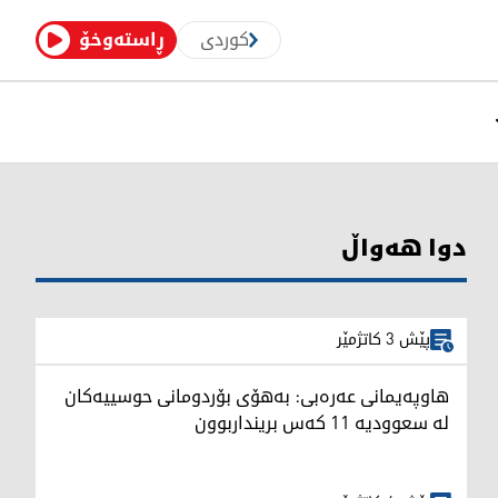
کوردی
ڕاستەوخۆ
دوا هەواڵ
پێش 3 کاتژمێر
هاوپەیمانی عەرەبی: بەهۆی بۆردومانی حوسییەکان
لە سعوودیە 11 کەس برینداربوون