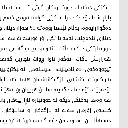
یەکێکی دیکە لە جووتیارەکان گوتی " ئێمە بە پلە 
دیناری تێدەچێت، ئەمە بارێکی زۆر قورسە بۆ سەر شا
هەزاریش ناکات. ئەگەر ئاوا بڕوات ناچارین گەن
بەربکەوێت، کێشەی بازگەکانیشمان هەیە کە داوا
تێدەچێت، ئێمە تا دەگەینە سایلۆ هیچیان بۆ نەهێش
هەروەها یەکێکی دیکە لە جووتیارە ناڕازییەکان باس
کێشەی زۆرمان هەیە لە بازگەکان و سایلۆکان، ت
دەسەڵاتیان نەماوە، من خۆم گەنمم دروێنە کردووە،