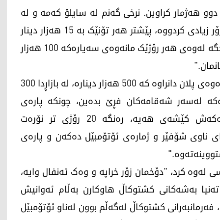
دوو هەژمار کراوین. نرخی گەنم لە سایلۆ کەمە و لە
بازاڕیشدا دۆخەکە خراپە، کرێی گواستنەوەی گەنم زۆر زیادی کردووە، پێشتر هەر تۆنێک بە 15 هەزار دینار
دەگوازرایەوە، بەڵام ئێستا بووەتە 50 هەزار دینار، جگە لەوەی هەر رۆژێک مانەوەی سەیارەکە 100 هەزار
نمان."
جووتیارێکی دیکە دەڵێت، "ئەو نرخەی بۆ گەنمی دەرەوەی پلان دانراوە کە 500 هەزار دینارە، لە بازاڕدا 300
مەکە لەسەر شەقامەکان فڕێ بدەین، چونکە پارەی
تێچووەکەی دەرناهێنێت، سیستەمی ئەلیکترۆنییەکەش کێشەی هەیە، رەنگە 20 رۆژی تر نۆرەت
ی ناوی شۆفێر و ژمارەی ئۆتۆمبێل دەکەن و پارەی
تووینەتەوە."
ی لەوە کرد، "دۆخمان زۆر خراپە و وەک ئەنفال وایە،
ەنیا بەشەکانی کشتوکاڵ هاوکارن بەڵام ئەوانیش
 فەرمانبەرانی کشتوکاڵ لەگەڵم بوون لەناو ئۆتۆمبێل