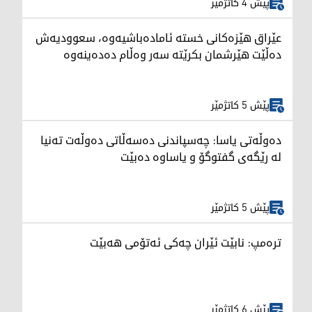
پێش 4 کاتژمێر
عێراق هێزەکانی خستە ئامادەباشیەوە، سعوودیەش
دەڵێت هێرشمان بکرێتە سەر وەڵام دەدەینەوە
پێش 5 کاتژمێر
دەوڵەتی یاسا: چەسپاندنی دەسەڵاتی دەوڵەت تەنیا
لە رێگەی گفتوگۆ و یاساوە دەبێت
پێش 5 کاتژمێر
ترەمپ: نابێت ئێران چەکی ئەتۆمی هەبێت
پێش 6 کاتژمێر