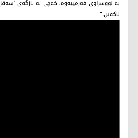
بە نووسراوی فەرمییەوە، کەچی لە بازگەی 'سەقزل
ناکەین."