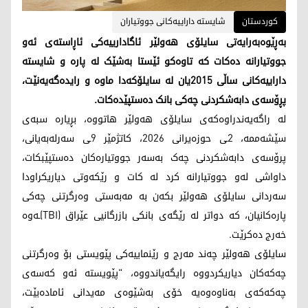
کوردستان
شایستە داراییەکانی جووتیاران
بەڕێوەبەرایەتی سایلۆی هەولێر ئاگادارییەکی ئاڕاستەی ئەو
جووتیارانە دەکات کە تاوەکو ئێستا بەشێک لە پارە و شایستە
داراییەکانی ساڵی 2015یان لە سایلۆکەدا ماوە و رایدەگەیەنێت،
پڕۆسەی دابەشکردنی چەکی بانک دەستپێدەکات.
لە راگەیەندراوەکەی سایلۆی هەولێر هاتووە، بڕیارە سبەی
سێشەممە، 2ـی حوزەیرانی 2026، کاتژمێر 9ـی سەرلەبەیانی،
پرۆسەی دابەشکردنی چەک بەسەر جووتیارەکان دەستپێبکات،
داواشی لەو جووتیارانە کرد لە کات و رێکەوتی دیاریکراودا
سەردانی سایلۆی هەولێر بکەن بە مەبەستی وەرگرتنی چەکی
پارەکانیان، کە دواتر لە رێگەی بانکی بازرگانیی عێراق (TBI)ـەوە
خەرج دەکرێت.
سایلۆی هەولێر چەند مەرج و رێنماییەکی پێویستی بۆ وەرگرتنی
چەکەکان دیاریکردووە رایگەیاندووە، "پێویستە ئەو کەسەی
چەکەکەی بەناوەوەیە خۆی بەشێوەی مەیدانی ئامادەبێت،