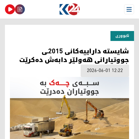
Open Menu
ئابووری
شایستە داراییەکانی 2015ـی
جووتیارانی هەولێر دابەش دەکرێت
2026-06-01 12:22