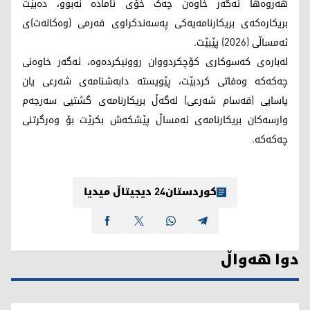
هەروەها ئەگەر خاوەن چەک خۆی ئامادە نەبوو، دەبێت
بریکارەکەی بریکارنامەیەکی پەسەندکراوی فەرمی (وەکالەت)ی
ئەمساڵی (2026) پێبێت.
لەبارەی کەسوکاری کۆچکردووان روونیکردەوە، ئەگەر خاوەنی
چەکەکە وەفاتی کردبێت، پێویستە دابەشنامەی شەرعی یان
یاسایی (قەسام شەرعی) لەگەڵ بریکارنامەی گشتیی سەرجەم
وارسەکان بریکارنامەی ئەمساڵ پێشکەش بکرێت بۆ وەرگرتنی
چەکەکە.
کوردستان24 دیجیتاڵ میدیا
دوا هەواڵ