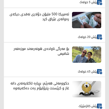
پێش 5 خولەک
ئەمریکا 500 ملیۆن دۆلاری نەقدی دیکەی
رەوانەی عێراق کرد
پێش 20 خولەک
بۆ مەرگی ناوادەی هونەرمەند موزەفەر
شافیعی
پێش 45 خولەک
حکوومەتی هەرێم: بڕیارە تاکلایەنەی دانە
غاز و کرێسنت پترۆلیۆم رەت دەکەینەوە
پێش کاتژمێرێک