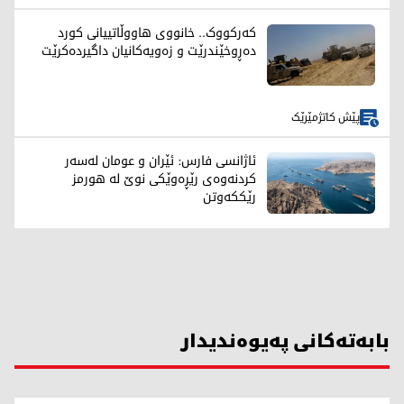
کەرکووک.. خانووی هاووڵاتییانی کورد
دەڕوخێندرێت و زەویەکانیان داگیردەکرێت
پێش کاتژمێرێک
ئاژانسی فارس: ئێران و عومان لەسەر
کردنەوەی رێڕەوێکی نوێ لە هورمز
رێککەوتن
بابەتەکانی پەیوەندیدار