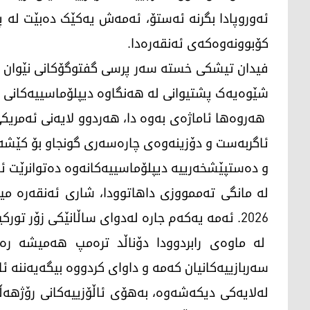
ئەوروپادا بگرنە ئەستۆ، ئەمەش یەکێک دەبێت لە 
کۆبوونەوەکەی ئەنقەرەدا.
فیدان تیشکی خستە سەر پرسی گفتوگۆکانی نێوان ئە
شێوەیەک پشتیوانی لە هەنگاوە دیپلۆماسییەکانی نێ
هەروەها ئاماژەی بەوە دا، هەردوو لایەنی ئەمریکی
ئاگربەست و دۆزینەوەی چارەسەری گونجاو بۆ کێشەکا
و دەستپێشخەرییە دیپلۆماسییەکانەوە دەتوانرێت ئار
لە مانگی تەممووزی داهاتوودا، شاری ئەنقەرە می
2026. ئەمە یەکەم جارە لەدوای ساڵانێکی زۆر تورکیا میوانداریی ئەم لووتکە گرنگە بکات.
لە ماوەی رابردوودا دۆناڵد ترەمپ هەمیشە رەخ
سەربازییەکانیان کەمە و داوای کردووە بیگەیەننە 
لەلایەکی دیکەشەوە، بەهۆی ئاڵۆزییەکانی رۆژهەڵات