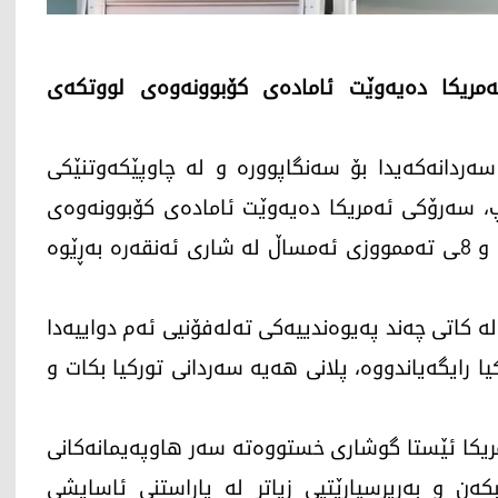
ەمریکا دەیەوێت ئامادەی کۆبوونەوەی لووتکەی
ەردانەکەیدا بۆ سەنگاپوورە و لە چاوپێکەوتنێکی
رەمپ، سەرۆکی ئەمریکا دەیەوێت ئامادەی کۆبوونەوەی
لووتکەی داهاتووی ناتۆ بێت کە بڕیارە لە رۆژانی 7 و 8ـی تەممووزی ئەمساڵ لە شاری ئەنقەرە بەڕێوە
لە کاتی چەند پەیوەندییەکی تەلەفۆنیی ئەم دواییەدا
 رایگەیاندووە، پلانی هەیە سەردانی تورکیا بکات و
یکا ئێستا گوشاری خستووەتە سەر هاوپەیمانەکانی
بکەن و بەرپرسیارێتیی زیاتر لە پاراستنی ئاسایشی