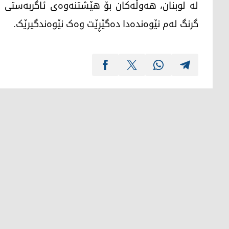
لە لوبنان، هەوڵەکان بۆ هێشتنەوەی ئاگربەستی نێ
گرنگ لەم نێوەندەدا دەگێڕێت وەک نێوەندگیرێک.