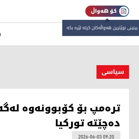
کۆ هەواڵ
 بینینی نوێترین هەواڵەکان کرتە لێرە بکە
س
سیاسی
ترەمپ بۆ کۆبوونەوە لەگە
دەچێتە تورکیا
2026-06-03 09:20