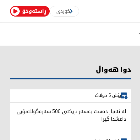
کوردی
ڕاستەوخۆ
دوا هەواڵ
پێش 5 خولەک
لە ئەنبار دەست بەسەر نزیکەی 500 سەرەگوللەتۆپی
داعشدا گیرا