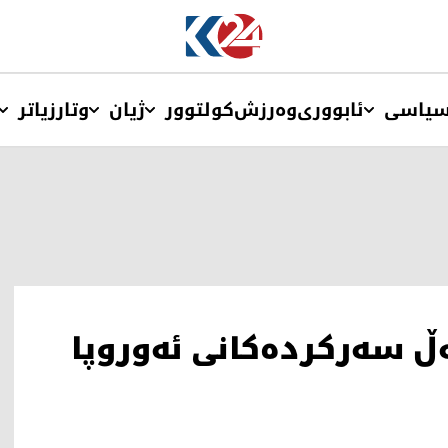
یاسی
ئابووری
وەرزش
کولتوور
ژیان
وتار
زیاتر
ڵ سەرکردەکانی ئەوروپا