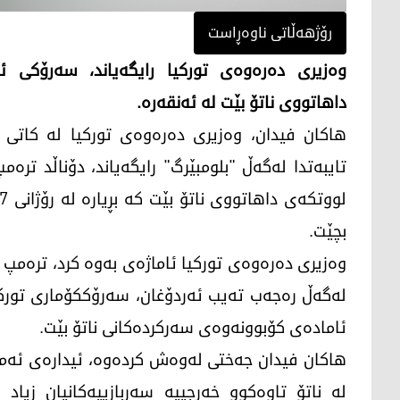
رۆژهەڵاتی ناوەڕاست
وەزیری دەرەوەی تورکیا رایگەیاند، سەرۆکی ئ
داهاتووی ناتۆ بێت لە ئەنقەرە.
هاکان فیدان، وەزیری دەرەوەی تورکیا لە کاتی س
تایبەتدا لەگەڵ "بلومبێرگ" رایگەیاند، دۆناڵد ت
بچێت.
وەزیری دەرەوەی تورکیا ئاماژەی بەوە کرد، ترەمپ 
لەگەڵ رەجەب تەیب ئەردۆغان، سەرۆککۆماری تورکیا
ئامادەی کۆبوونەوەی سەرکردەکانی ناتۆ بێت.
هاکان فیدان جەختی لەوەش کردەوە، ئیدارەی ئەمر
لە ناتۆ تاوەکوو خەرجییە سەربازییەکانیان زیاد 