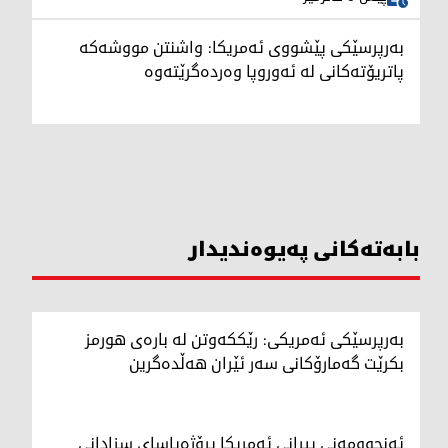
بەرپرسێکی پێشووی ئەمریکا: واشنتن مووشەکە
پاتریۆتەکانی لە ئەوروپا وەردەگرێتەوە
بابەتەکانی پەیوەندیدار
بەرپرسێکی ئەمریکی: رێککەوتن لە بارەی هورمز
بکرێت گەمارۆکانی سەر ئێران هەڵدەگرین
ئەنجوومەنی پیرانی ئەمریکا پڕۆژەیاسای سزادانی