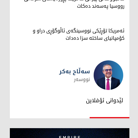
رووسیا په‌سه‌ند ده‌كات
ئەمریکا تۆڕێکی نووسینگەی ئاڵوگۆڕی دراو و
کۆمپانیای ساختە سزا دەدات
سەڵاح بەکر
نووسەر
سەڵاح بەکر
لێدوانی ئۆفلاین