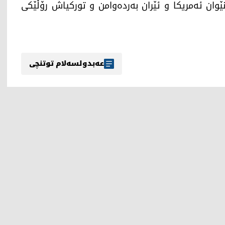
وان ئەمریکا و ئێران بەردەوامن و تورکیاش رۆڵێکی
عەبدولسەلام توتنچی