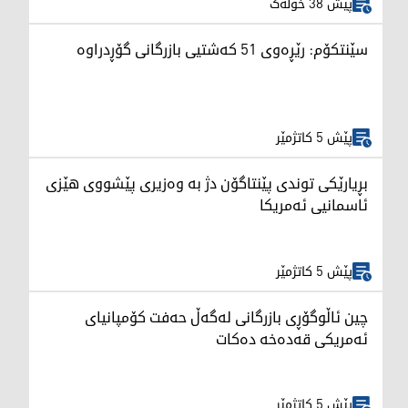
پێش 38 خولەک
سێنتکۆم: رێڕەوی 51 کەشتیی بازرگانی گۆڕدراوە
پێش 5 کاتژمێر
بڕیارێکی توندی پێنتاگۆن دژ بە وەزیری پێشووی هێزی
ئاسمانیی ئەمریکا
پێش 5 کاتژمێر
چین ئاڵوگۆڕی بازرگانی لەگەڵ حەفت کۆمپانیای
ئەمریکی قەدەخە دەکات
پێش 5 کاتژمێر