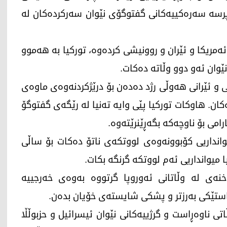
پرسە سەرەکییەکانی گفتوگۆی نێوان سەرکردەکان لە
مریکا و ئێران و روونیشی کردەوە، تورکیا بە هەموو
وان ئەو دوو وڵاتە دەکات.
 و ئێرانی هەوڵی رژد دەدەن بۆ درێژکردنەوەی ماوەی
ن. هاوکات تورکیا پێی وایە تەنیا لە رێگەی گفتوگۆ
امی بۆ ناوچەکە بگەڕێنرێتەوە.
وانداریی کۆبوونەوەی لووتکەی ناتۆ دەکات بۆ ساڵی
نەی لە وڵاتانی ئەوروپا گرتووە بەوەی خەرجییە
ئاستێکی بەرزتر و پشکی شایستەی خۆیان بدەن.
ی ناوەڕاست و گرژییەکانی نێوان ئیسرائیل و حزبوڵڵا