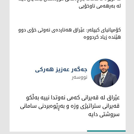
لە بەرهەمی ناوخۆیی
کۆمپانیای کیپلەر: عێراق هەناردەی نەوتی خۆی دوو
هێندە زیاد کردووە
جەگەر عەزیز هەرکی
نووسەر
جەگەر عەزیز هەرکی
عێراق لە قەیرانی کەمی نەوتدا نییە بەڵکو
قەیرانی ستراتیژی وزە و بەڕێوەبردنی سامانی
سروشتی دایە