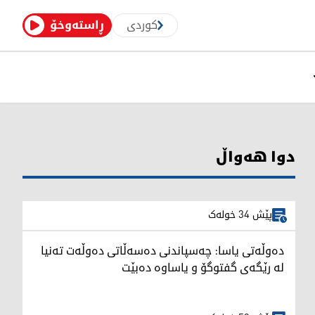
کوردی
ڕاستەوخۆ
دوا هەواڵ
پێش 34 خولەک
دەوڵەتی یاسا: چەسپاندنی دەسەڵاتی دەوڵەت تەنیا
لە رێگەی گفتوگۆ و یاساوە دەبێت