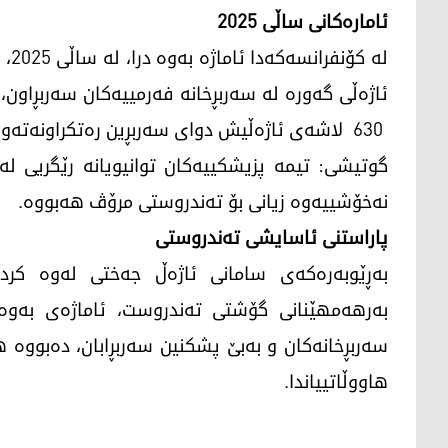
ئامارەکانی ساڵی 2025
630 لاشەی ئاژەڵیش دوای سەربڕین رەتکراونەتەوە.
نەخۆشییەوە زیانی بۆ تەندروستی مرۆڤ هەبووە.
پاراستنی ئاسایشی تەندروستی
بەڕێوبەرەکەی سامانی ئاژەڵ جەختی لەوە کردەو
سەربڕخانەکان و بەبێ پشکنین سەربڕابان، دەبووە 
هاووڵاتییاندا.