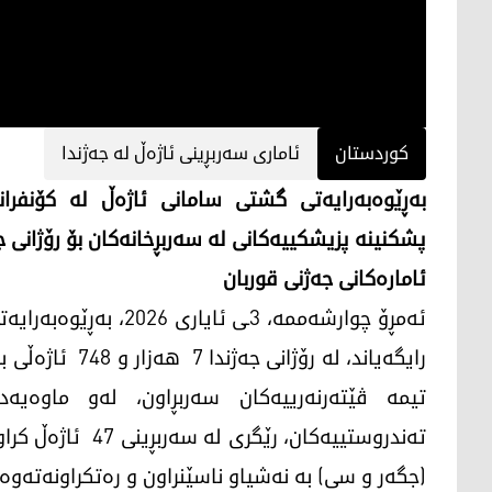
کوردستان
ئاماری سەربڕینی ئاژەڵ لە جەژندا
بەڕێوەبەرایەتی گشتی سامانی ئاژەڵ لە کۆنفرانس
پشکنینە پزیشکییەکانی لە سەربڕخانەکان بۆ رۆژانی جەژنی قور
ئامارەکانی جەژنی قوربان
ئەمڕۆ چوارشەممە، 3ـی 
تیمە ڤێتەرنەرییەکان سەربڕاون، لەو ماوەی
(جگەر و سی) بە نەشیاو ناسێنراون و رەتکراونەتەوە.