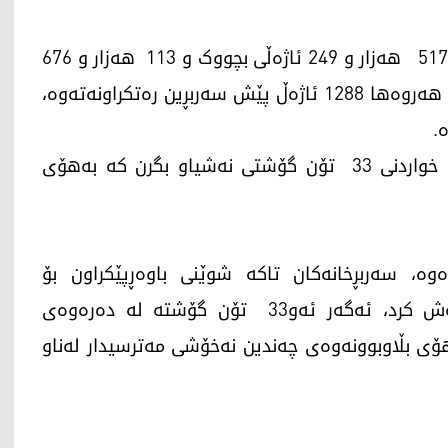
لە کۆنفرانسەکەدا ئاماژە بەوە درا، لە ساڵی 2025، 517 هەزار و 249 ئاژەڵی بچووک و 113 هەزار و 676
ئاژەڵی گەورە لە سەربڕخانە فەرمییەکان سەربڕاون، هەروەها 1288 ئاژەڵ پێش سەربڕین رەتکراونەتەوە،
گوتیشی: تیمە پزیشکییەکان توانیویانە رێگریی لە خواردنی 33 تۆن گۆشتی نەشیاو بگرن کە بەهۆی
ە، سەربڕخانەکان تاکە شوێنی باوەڕپێکراون بۆ
بەرهەمهێنانی گۆشتی تەندروست، ئاماژەی بەوەش کرد، ئەگەر ئەو33 تۆن گۆشتە لە دەرەوەی
هۆی بڵاوبوونەوەی چەندین نەخۆشی مەترسیدار لەناو