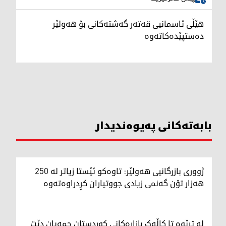
هێڵی ئاسمانیی قەتەر گەشتەکانی بۆ هەولێر
دەستپێدەکاتەوە
بابەتەکانی پەیوەندیدار
ژووری بازرگانیی هەولێر: تاوەکو ئێستا زیاتر لە 250
هەزار تۆن گەنمی زیادی جووتیاران کڕدراوەتەوە
لە ترێوە تا کاڵەک بازاڕەکانی کوردستان جمەیان دێت