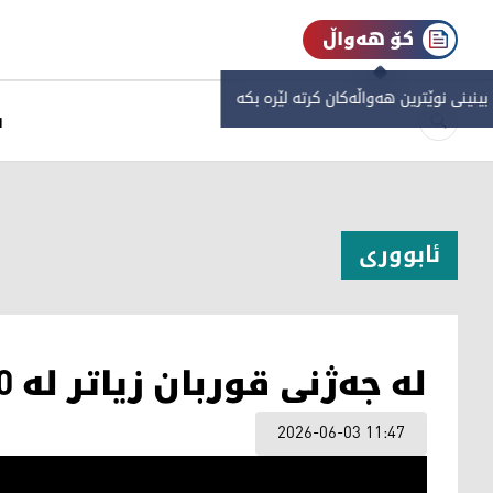
کۆ هەواڵ
 بینینی نوێترین هەواڵەکان کرتە لێرە بکە
س
ئابووری
لە جەژنی قوربان زیاتر لە 10 هەزار ئاژەڵ سەربڕاون
2026-06-03 11:47