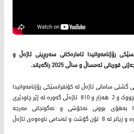
ێکی رۆژنامەوانیدا ئامارەکانی سەربڕینی ئاژەڵ و
بانی ئەمساڵ و ساڵی 2025 راگەیاند.
ئایاری 2026، بەڕێوەبەرایەتی گشتی سامانی ئاژەڵ لە کۆنفرانسێکی رۆژنامەوانیدا
رایگەیاند، لە رۆژانی جەژندا 7 هەزار و 748 ئاژەڵی بچووک و 2 هەزار و 810 ئاژەڵی گەورە لە ژێر چاودێری
ەدا بەهۆی بوونی نەخۆشی و نەگونجانی مەرجە
تەندروستییەکان، رێگری لە سەربڕینی 47 ئاژەڵ کراوە و زیاتر لە 8 تۆن گۆشت و ئەندامی ناوەوەی ئاژەڵ