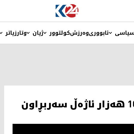
یاسی
ئابووری
وەرزش
کولتوور
ژیان
وتار
زیاتر