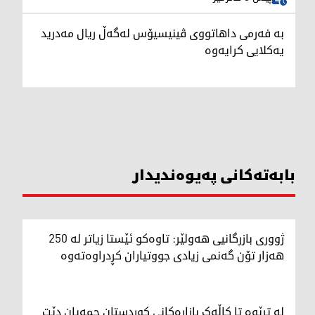
بە فەرمی داهاتووی ڤینیسیۆس لەگەڵ ریال مەدرید
یەکلایی کرایەوە
بابەتەکانی پەیوەندیدار
ژووری بازرگانیی هەولێر: تاوەکو ئێستا زیاتر لە 250
هەزار تۆن گەنمی زیادی جووتیاران کڕدراوەتەوە
لە ترێوە تا کاڵەک بازاڕەکانی کوردستان جمەیان دێت