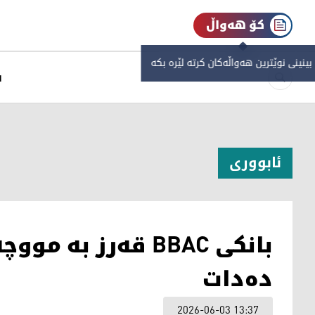
کۆ هەواڵ
 بینینی نوێترین هەواڵەکان کرتە لێرە بکە
س
ئابووری
بانکی BBAC قەرز ب
دەدات
2026-06-03 13:37