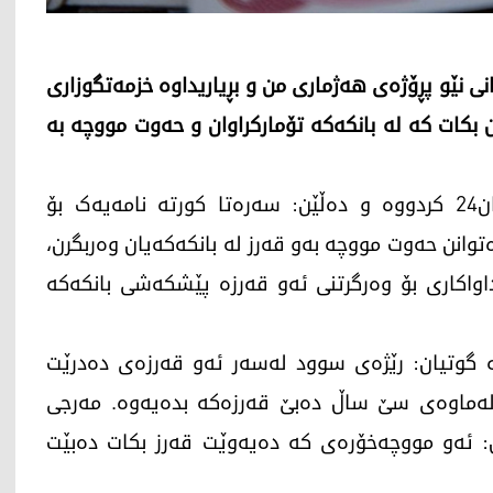
ی نێو پڕۆژەی هەژماری من و بڕیاریداوە خزمەتگوزاری
بکات کە لە بانکەکە تۆمارکراوان و حەوت مووچە بە
بەرپرسانی بی بی ئەی سی قسەیان بۆ کوردستان24 کردووە و دەڵێن: سەرەتا کورتە نامەیەک بۆ
توانن حەوت مووچە بەو قەرز لە بانکەکەیان وەربگرن،
داواکاری بۆ وەرگرتنی ئەو قەرزە پێشکەشی بانکەکە
ە گوتیان: رێژەی سوود لەسەر ئەو قەرزەی دەدرێت
اتا لەماوەی سێ ساڵ دەبێ قەرزەکە بدەیەوە. مەرجی
ن: ئەو مووچەخۆرەی کە دەیەوێت قەرز بکات دەبێت