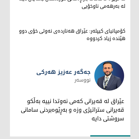
لە بەرهەمی ناوخۆیی
کۆمپانیای کیپلەر: عێراق هەناردەی نەوتی خۆی دوو
هێندە زیاد کردووە
جەگەر عەزیز هەرکی
نووسەر
جەگەر عەزیز هەرکی
عێراق لە قەیرانی کەمی نەوتدا نییە بەڵکو
قەیرانی ستراتیژی وزە و بەڕێوەبردنی سامانی
سروشتی دایە