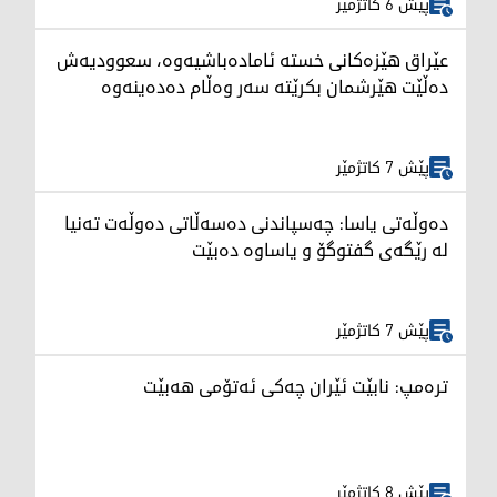
پێش 6 کاتژمێر
عێراق هێزەکانی خستە ئامادەباشیەوە، سعوودیەش
دەڵێت هێرشمان بکرێتە سەر وەڵام دەدەینەوە
پێش 7 کاتژمێر
دەوڵەتی یاسا: چەسپاندنی دەسەڵاتی دەوڵەت تەنیا
لە رێگەی گفتوگۆ و یاساوە دەبێت
پێش 7 کاتژمێر
ترەمپ: نابێت ئێران چەکی ئەتۆمی هەبێت
پێش 8 کاتژمێر