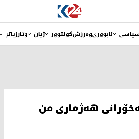
یاسی
ئابووری
وەرزش
کولتوور
ژیان
وتار
زیاتر
ە مووچەخۆرانی هەژماری من