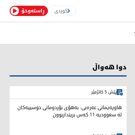
کوردی
ڕاستەوخۆ
دوا هەواڵ
پێش 5 کاتژمێر
هاوپەیمانی عەرەبی: بەهۆی بۆردومانی حوسییەکان
لە سعوودیە 11 کەس برینداربوون