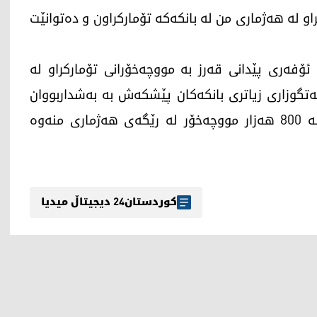
وچەخۆری تۆمارکراو لە هەژماری من لە بانکەکە تۆمارکراون و دەتوانێت
ئۆفەری پێدانی قەرز بە مووچەخۆرانی تۆمارکراو لە
گوزاری زیاتری بانکەکان پێشکەش بە بەشداربووان
دەکرێت، ئەمە لە کاتێکدایە تاوەکو ئێستا زیاتر لە 800 هەزار مووچەخۆر لە رێگەی هەژماری منەوە
کوردستان24 دیجیتاڵ میدیا