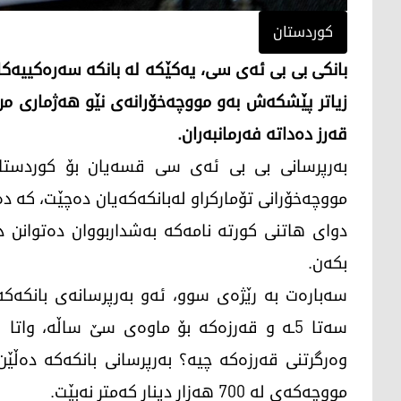
کوردستان
بانکی بی بی ئەی سی، یەکێکە لە بانکە سەرەکییەکان
زیاتر پێشکەش بەو مووچەخۆرانەی نێو هەژماری من 
قەرز دەداتە فەرمانبەران.
مووچەخۆرانی تۆمارکراو لەبانکەکەیان دەچێت، کە دە
دوای هاتنی کورتە نامەکە بەشداربووان دەتوانن 
بکەن.
سەبارەت بە رێژەی سوو، ئەو بەرپرسانەی بانکەک
سەتا 5ـە و قەرزەکە بۆ ماوەی سێ ساڵە، و
وەرگرتنی قەرزەکە چیە؟ بەرپرسانی بانکەکە دەڵێ
مووچەکەی لە 700 هەزار دینار کەمتر نەبێت.