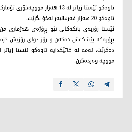
تاوەکو ئێستا زیاتر لە 13 هەزار مو
تاوەکو 20 هەزار فەرمانبەر لەخۆ بگرێت.
ئێستا زۆربەی بانکەکانی نێو پڕۆژەی هەژماری من 
پڕۆژەکە پێشکەش دەکەن و رۆژ دوای رۆژیش خزمەت
مووچە وەردەگرن.