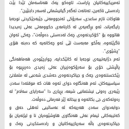
ئەمریکییەکانیان پاراست، تاوەکو یەک هەناسەمان تێدا بێت
رادەستی ناکەین، تەنانەت ئەگەر گیانیشمانی لەسەر دابنێین".
هاوکات نازم ساعدی، سەرۆکی ئەنجوومەنی جێبەجێکردنی نوجەبا
رایگەیاند، ئەو بڕگەیەی لە کارنامەی حکوومەتی عەلی زەیدیدا
هاتووە بۆ "کۆکردنەوەی چەک لەدەستی دەوڵەت"، چەکی ئەوان
ناگرێتەوە، بەڵکو مەبەست لێی ئەو چەکانەیە کە دەبنە هۆی
"پشێوی".
ئەم دژایەتییەی نوجەبا لە کاتێکدایە، چوارچێوەی هەماهەنگی
پاڵپشتی خۆی بۆ سەرۆکوەزیران عەلی زەیدی دەربڕیوە بۆ
رێکخستنەوەی چەک و جیاکردنەوەی حەشدی شەعبی لە ململانێ
سیاسییەکان، ئەم هەنگاوە دوای ئەوە هات کە موقتەدا سەدر،
رێبەری رەوتی نیشتمانیی شیعە، بڕیاری دا "سەرایای سەلام" لە
رەوتەکەی جی بکاتەوە و بیخاتە ژێر فەرمانی دەوڵەت.
دوابەدوای سەدر، هەریەکە لە عەسائیبی ئەهلی حەق و
کەتیبەکانی ئیمام عەلی هەنگاوی هاوشێوەیان نا و لیژنەیان بۆ
جیاکردنەوەی باڵە سەربازییەکانیان و رادەستکردنی چەک و