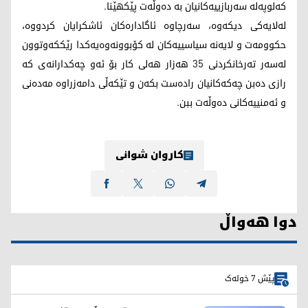
کەلوپەلە سەربازییەکانیان بە دەوڵەت پێکهێنا.
لەلایەکی دیکەوە، سەرچاوە ئاگادارەکان ئاشکرایان کردووە،
حکوومەت و لایەنە سیاسییەکان لە کۆبوونەوەیەکدا رێککەوتوون
لەسەر تەرخانکردنی 35 هەزار هەلی کار بۆ ئەو چەکدارانەی کە
رازی دەبن چەکەکانیان رادەست بکەن و تێکەڵی دامەزراوە مەدەنی
و ئەمنییەکانی دەوڵەت ببن.
کاروان شوانی
دوا هەواڵ
پێش 7 خولەک