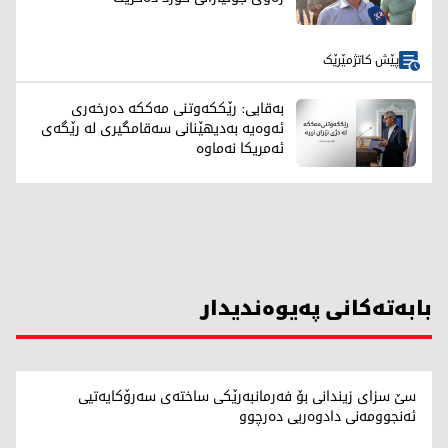
پێش کاتژمێرێک
بەقایی: رێککەوتنی مەککە دەرخەری
ئەوەیە بەدیهێنانی سەقامگیری لە رێگەی
ئەمریکا نەماوە
بابەتەکانی پەیوەندیدار
سێ سزای زیندانی بۆ فەرمانبەرێکی ساختەی سەرۆکایەتیی
ئەنجوومەنی دادوەریی دەرچوو