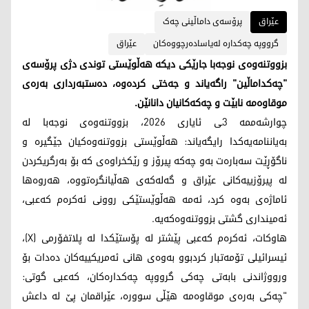
عێراق
پرۆسەی داماڵینی چەک
گرووپە چەکدارە لەیاسادەرچووەکان
عێراق
بزووتنەوەی نوجەبا جارێکی دیکە هەڵوێستی توندی دژی پرۆسەی
"چەکداماڵین" راگەیاند و جەختی کردەوە، دەستبەرداری بەرەی
موقاوەمە نابێت و چەکەکانیان دانانێن.
چوارشەممە 3ـی ئایاری 2026، بزووتنەوەی نوجەبا لە
بەیاننامەیەکدا رایگەیاند: هەڵوێستی بزووتنەوەکیان جێگیرە و
ناگۆڕێت سەبارەت بەو چەکە پیرۆز و رێکخراوەی کە بۆ بەرگریکردن
لە پیرۆزییەکانی عێراق و گەلەکەی هەڵیانگرەتووە، هەروەها
ئاماژەی بەوە کرد، ئەمە هەڵوێستێکی روونی ئەکرەم کەعبی،
ئەمینداری گشتی بزووتنەوەکەیە.
هاوکات، ئەکرەم کەعبی پێشتر لە پۆستێکدا لە پلاتفۆرمی (X)،
ئیسرائیلی تۆمەتبار کردبوو بەوەی هانی ئەمریکییەکان دەدات بۆ
ورووژاندنی بابەتی چەکی گرووپە چەکدارەکان، کەعبی گوتی:
"چەکی بەرەی موقاوەمە هێڵی سوورە، عێراقمان پێ لە داعش