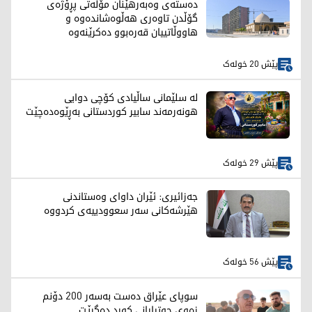
دەستەی وەبەرهێنان مۆڵەتی پڕۆژەی
گۆڵدن تاوەری هەڵوەشاندەوە و
هاووڵاتییان قەرەبوو دەکرێنەوە
پێش 20 خولەک
لە سلێمانی ساڵیادی کۆچی دوایی
هونەرمەند سابیر کوردستانی بەڕێوەدەچێت
پێش 29 خولەک
جەزائیری: ئێران داوای وەستاندنی
هێرشەکانی سەر سعوودییەی کردووە
پێش 56 خولەک
سوپای عێراق دەست بەسەر 200 دۆنم
زەوی جوتیارانی کورد دەگرێت