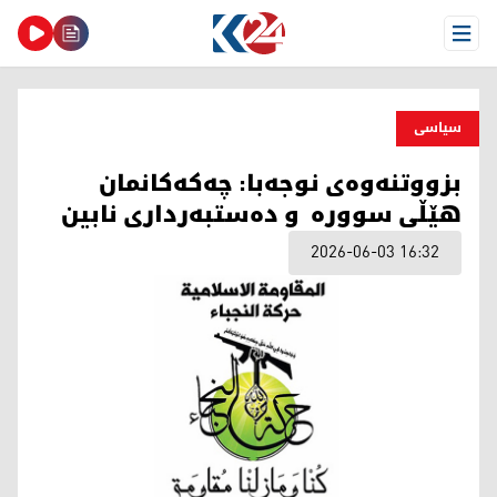
Open Menu
سیاسی
بزووتنەوەی نوجەبا: چەکەکانمان
هێڵی سوورە و دەستبەرداری نابین
2026-06-03 16:32