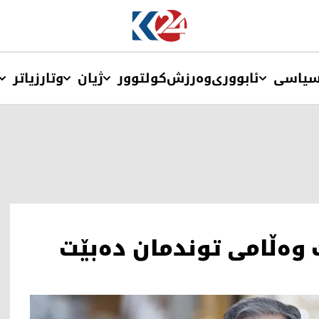
یاسی
ئابووری
وەرزش
کولتوور
ژیان
وتار
زیاتر
وەڵامی توندمان دەبێت