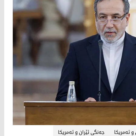
 و ئەمریکا
جەنگی ئێران و ئەمریکا