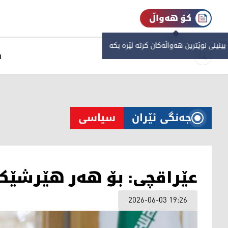
کۆ هەواڵ
 بینینی نوێترین هەواڵەکان کرتە لێرە بکە
س
جەنگی ئێران
سیاسی
عێراقچی: بۆ هەر هێرشێک 
2026-06-03 19:26