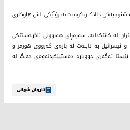
بە شێوەیەکی چالاک و کوەیت بە رۆڵێکی باش هاوکاری
ان لە کاتێکدایە، سەرەڕای هەبوونی ئاگربەستێکی
کا و ئیسرائیل بە تایبەت لە بارەی گەرووی هورمز و
 ئێستا ئەگەری دووبارە دەستپێکردنەوەی جەنگ لە
کاروان شوانی