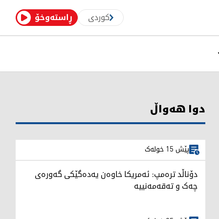
کوردی
ڕاستەوخۆ
دوا هەواڵ
پێش 15 خولەک
دۆناڵد ترەمپ: ئەمریکا خاوەن یەدەگێکی گەورەی
چەک و تەقەمەنییە