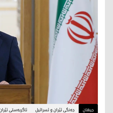
جیهان
جەنگی ئێران و ئسرائیل
ئاگربەستی ئێران