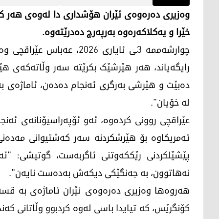
وەزیری دەرەوەی ئێران هۆشداری دا لەوەی هەر کر
خێرا و یەکلاکەرەوە بەرپەرچ دەدرێتەوە.
چوارشەممە 3ـی ئایاری 2026
رایگەیاند، هەر هێرشێک بکرێتە سەر وڵاتەکەی هێز
دەبێت و هێرشی بەرگری ئەنجام دەدەن، ئاماژەی ب
لە خۆیان".
عێراقچی روونی کردەوە، ئەو ئۆپەراسیۆنانەی ئەنج
ئەمریکاوە بۆ هێرشکردنە سەر کەشتیوانی مەدەنی
پێشێلکردنی رێککەوتنی ئاگربەست، گوتیشی: "ئە
نەهاتوون، بە جەنگێکی دیکەش بەدەست نایەن".
هەروەها وەزیری دەرەوەی ئێران ئاماژەی بە قسەک
کۆنگرێس، کە تیایدا باسی لەوە کردبوو وڵاتانی کە