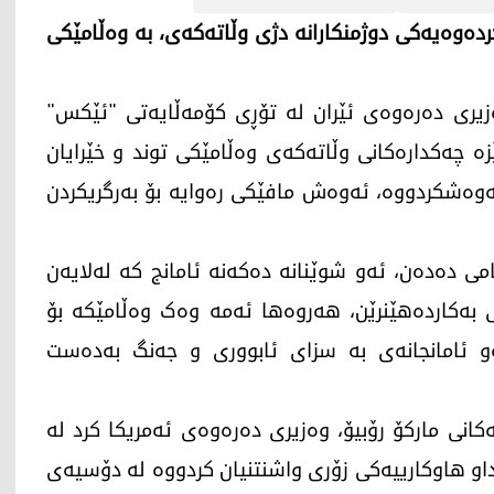
دەوەیەکی دوژمنکارانە دژی وڵاتەکەی، بە وەڵامێکی
، عەباس عێراقچی وەزیری دەرەوەی ئێران لە تۆڕی کۆمەڵایەتی "ئێکس"
ە چەکدارەکانی وڵاتەکەی وەڵامێکی توند و خێرایان
ەوەشکردووە، ئەوەش مافێکی رەوایە بۆ بەرگریکردن
امی دەدەن، ئەو شوێنانە دەکەنە ئامانج کە لەلایەن
 بەکاردەهێنرێن، هەروەها ئەمە وەک وەڵامێکە بۆ
و ئامانجانەی بە سزای ئابووری و جەنگ بەدەست
انی مارکۆ رۆبیۆ، وەزیری دەرەوەی ئەمریکا کرد لە
نداو هاوکارییەکی زۆری واشنتنیان کردووە لە دۆسیەی