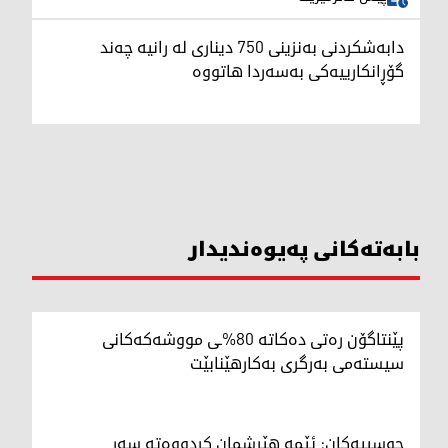
دابەشکردنی بەنزینی 750 دیناری لە رانیە چه‌ند
گۆڕانكارییه‌كی بەسەردا هاتووە
بابەتەکانی پەیوەندیدار
پێنتاگۆن رەتی دەکاتە 80%ـی مووشەکەکانی
سیستەمی بەرگری بەکارهێنابێت
حوسییەکان: ئێمە هێرشمان کردووەتە سەر