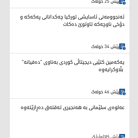
پێش 25 خولەک
ئەنجوومەنی ئاسایشی تورکیا چەکدانانی پەکەکە و
دۆخی ناوچەکە تاوتوێ دەکات
پێش 34 خولەک
یەکەمین کتێبی دیجیتاڵی کوردی بەناوی "دەفیانە"
بڵاوکرایەوە
پێش 46 خولەک
عەلوەی سلێمانی بە هەنجیری تەقتەق دەڕازێتەوە
پێش کاتژمێرێک