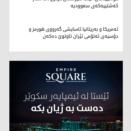
کەشتییەکەی سعوودیە
ئەمریکا و بەریتانیا ئاسایشی گەرووی هورمز و
دۆسیەی ئەتۆمی ئێران تاوتوێ دەکەن