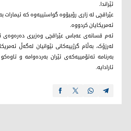
ئێراندا.
عێراقچی لە زاری رۆبیۆوە گواستییەوە کە ئیمارات 
ئەمریکایان کردووە.
ئەم قسانەی عەباس عێراقچی وەزیری دەرەوەی ئێر
لەرزۆک، بەڵام گرژییەکانی نێوانیان لەگەڵ ئەمری
بەرنامە ئەتۆمییەکەی ئێران بەردەوامە و تاوەکو
ئارادایە.