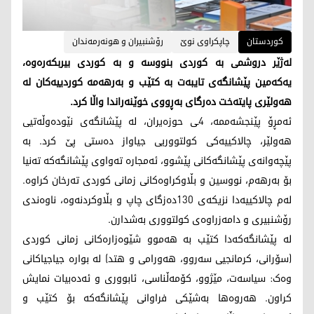
کوردستان
چاپکراوی نوێ
رۆشنبیران و هونەرمەندان
لەژێر دروشمی بە کوردی بنووسە و بە کوردی بیربکەرەوە،
یەکەمین پێشانگەی تایبەت بە کتێب و بەرهەمە کوردییەکان لە
هەولێری پایتەخت دەرگای بەڕووی خوێنەراندا واڵا کرد.
ئەمڕۆ پێنجشەممە، 4ـی حوزەیران، لە پێشانگەی نێودەوڵەتیی
هەولێر، چالاکییەکی کولتووریی جیاواز دەستی پێ کرد. بە
پێچەوانەی پێشانگەکانی پێشوو، ئەمجارە تەواوی پێشانگەکە تەنیا
بۆ بەرهەم، نووسین و بڵاوکراوەکانی زمانی کوردی تەرخان کراوە.
لەم چالاکییەدا نزیکەی 130دەزگای چاپ و بڵاوکردنەوە، ناوەندی
رۆشنبیری و دامەزراوەی کولتووری بەشدارن.
لە پێشانگەکەدا کتێب بە هەموو شێوەزارەکانی زمانی کوردی
(سۆرانی، کرمانجیی سەروو، هەورامی و هتد) لە بوارە جیاجیاکانی
وەک: سیاسەت، مێژوو، کۆمەڵناسی، ئابووری و ئەدەبیات نمایش
کراون. هەروەها بەشێکی فراوانی پێشانگەکە بۆ کتێب و