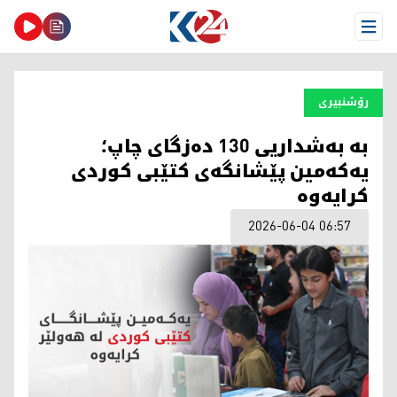
Open Menu
رۆشنبیری
بە بەشداریی 130 دەزگای چاپ؛
یەکەمین پێشانگەی کتێبی کوردی
کرایەوە
2026-06-04 06:57