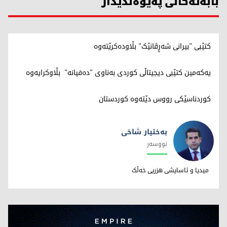
بابەتەکانی پەیوەندیدار
کتێبی "بیرانی شەڕڤانێک" بڵاودەکرێتەوە
یەکەمین کتێبی دیجیتاڵی کوردی بەناوی "دەفیانە" بڵاوکرایەوە
کوردناسێکی رووس دێتەوە کوردستان
بەختیار شاخی
نووسەر
بەختیار شاخی
میدیا و ئاسایشی هزریی خەڵک