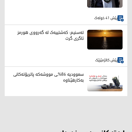
پێش 41 خولەک
تەسنیم: کەشتییەک لە گەرووی هورمز
ئاگری گرت
پێش کاتژمێرێک
سعوودیە 86%ـی مووشەکە پاتریۆتەکانی
بەکارهێناوە