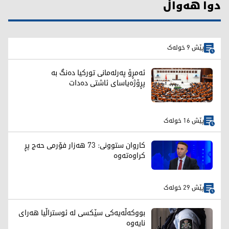
دوا هەواڵ
پێش 9 خولەک
ئەمڕۆ پەرلەمانی تورکیا دەنگ بە
پڕۆژەیاسای ئاشتی دەدات
پێش 16 خولەک
کاروان ستوونی: 73 هەزار فۆرمی حەج پڕ
کراوەتەوە
پێش 29 خولەک
بووکەڵەیەکی سێکسی لە ئوستراڵیا هەرای
نایەوە