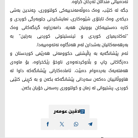
ئەدەبیاتی منداڵان تەرخان کراوە.
جگە لە کتێب، وەک دەوڵەمەندییەکی کولتووری، چەندین بەشی
دیکەی وەک تابلۆی شێوەکاری، نمایشکردنی جلوبەرگی کوردی و
کارە دەستییەکان بوونیان هەیە. دامەزراوە گرنگەکانی وەک
"ئەکادیمیای کوردی و ئینستیتوتی کوردیی بەرلین" بە
بەرهەمەکانیان بەشدارن لەم هەنگاوە نەتەوەییەدا.
ئەم پێشانگەیە بە پاڵپشتیی حکوومەتی هەرێمی کوردستان و
دەزگاکانی چاپ و بڵاوکردنەوەی ناوخۆ رێکخراوە، بۆ ماوەی
هەفتەیەک بەردەوام دەبێت. ئامادەکارانی پێشانگەکە داوا لە
هاووڵاتییان دەکەن سەردانی پێشانگەکە بکەن و بە کڕینی کتێبی
کوردی، پشتیوانی لە زمان و کولتووری رەسەنی خۆیان بکەن.
لاڤین عومەر