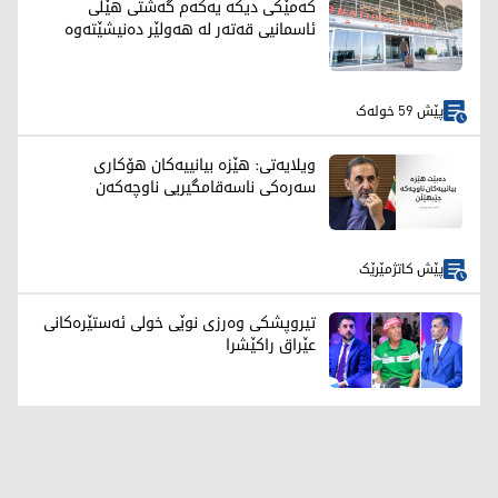
کەمێکی دیکە یەکەم گەشتی هێڵی
ئاسمانیی قەتەر لە هەولێر دەنیشێتەوە
پێش 59 خولەک
ویلایەتی: هێزە بیانییەکان هۆکاری
سەرەکی ناسەقامگیریی ناوچەکەن
پێش کاتژمێرێک
تیروپشكی وەرزی نوێی خولی ئەستێرەكانی
عێراق راكێشرا