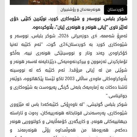
کوردستان
هونەرمەندان و رۆشنبیران
شوکر بلباس، نووسەر و شێوەکاری کورد، نوێترین کتێبی خۆی
لەژێر ناوی "ژیانی هونەر و هونەری ژیان"، بڵاوکردەوە.
ئەمڕۆ شەممە، 6ی حوزەیرانی 2026، شوکر بلباس، نووسەر و
شێوەکاری کورد بە کوردستان24ی گوت، "ئەم کتێبە تەنیا
کۆکراوەی چەند وتار و نووسینێکی هونەری نییە، بەڵکو
تۆمارکردنی ئەزموون و بیرکردنەوەیەکی درێژخایەنە لەسەر هونەر و
شوێنی من لە ژیانی مرۆڤدا. ئەم کتێبە کە لە نووسینە
بڵاوکراوەکانی ماوەی ساڵانی 2003 تاکو ئێستا پێکهاتووە، خوێنەر
ئاشنا دەکات بە ژمارەیەک بابەتی گرنگی پەیوەست بە شێوەکاری و
جوانیناسی."
شوکر بلباس گوتیشی، "لە ناوەڕۆکی کتێبەکەدا باس لە مێژووی
شێوەکاری، پەرەسەندنی قوتابخانە هونەرییەکان، رەوت و ئاراستە
جیهانییەکانی هونەر، و کاریگەری کۆمەڵایەتی و کولتووریی هونەر
دەکەم. هەروەها من هەوڵمداوە رۆڵی هونەرمەند و