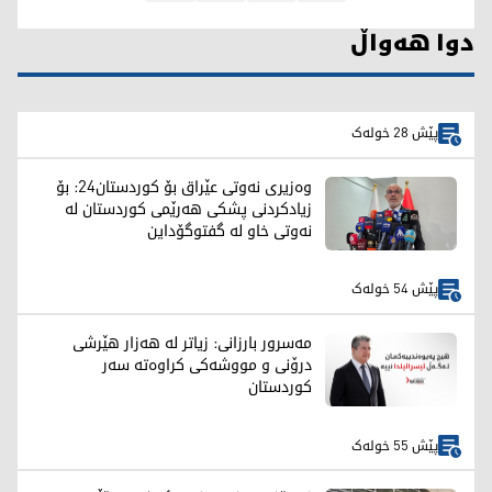
دوا هەواڵ
پێش 28 خولەک
وەزیری نەوتی عێراق بۆ کوردستان24: بۆ
زیادکردنی پشکی هەرێمی کوردستان لە
نەوتی خاو لە گفتوگۆداین
پێش 54 خولەک
مەسرور بارزانی: زیاتر لە هەزار هێرشی
درۆنی و مووشەکی کراوەتە سەر
کوردستان
پێش 55 خولەک