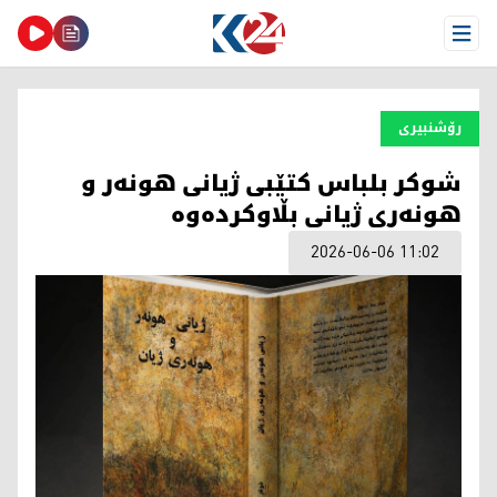
Open Menu
رۆشنبیری
شوکر بلباس کتێبی ژیانی هونەر و
هونەری ژیانی بڵاوکردەوە
2026-06-06 11:02