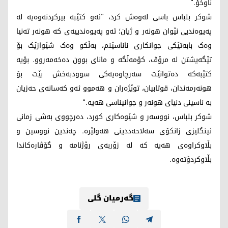
ناوخۆ."
شوکر بلباس باسی لەوەش کرد، "ئەو کتێبە بیرکردنەوەیە لە
پەیوەندیی نێوان هونەر و ژیان؛ ئەو پەیوەندییەی کە هونەر تەنیا
وەک بابەتێکی جوانکاری ناناسێنم، بەڵکو وەک شێوازێک بۆ
تێگەیشتن لە مرۆڤ، کۆمەڵگە و مانای بوون دەخەمەروو. بۆیە
کتێبەکە دەتوانێت سەرچاوەیەکی سوودبەخش بێت بۆ
هونەرمەندان، قوتابیان، توێژەران و هەموو ئەو کەسانەی حەزیان
بە ناسینی دنیای هونەر و جوانیناسی هەیە."
شوکر بلباس، نووسەر و شێوەکاری کورد، دەرچووی بەشی زمانی
ئینگلیزی زانکۆی سەلاحەددینی هەولێرە. چەندین نووسین و
بڵاوکراوەی هەیە کە لە زۆربەی رۆژنامە و گۆڤارەکاندا
بڵاوکردۆتەوە.
گەرمیان گلی