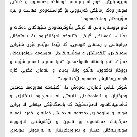
بەرپرسیارێتیی خۆم لە بەرامبەر کۆمەڵگە بخەمەروو و گرنگیی
هونەر وەک زمانێکی گەردوونی بۆ گواستنەوەی هەست و بیرە
مرۆییەکان روونبکەمەوە."
ئەو نووسەرە باس لە گرنگی بڵاوکردنەوەی کتێبەکەی دەکات و
دەڵێت، "بەشێکی گرنگی کتێبەکە تەرخانکراوە بۆ بابەتەکانی
جوانیناسی و رەخنەی هونەری، کە تێیدا خوێنەر فێری شێوازی
سەیرکردن، تێگەیشتن و هەڵسەنگاندنی بەرهەمە هونەرییەکان
دەبێت. ئەم بابەتانە هەوڵدەدەن تەنیا سەرنج لەسەر شێوە و
رووکار نەکەون، بەڵکو واتا، پەیام و بنەمای فکریی کارە
هونەرییەکانیش بخەمە بەر لێکدانەوە."
شوکر بلباس ئاماژەی بەوەش دا، "کتێبەکە هەروەها چەندین
وەرگێڕان و ئامادەکردنی تایبەتی لە سەرچاوە ئینگلیزی و
ئەڵمانییەکانەوە لەخۆدەگرێت کە بابەتگەلێکی جیهانی لە بواری
هونەر و شێوەکاری دەخەمە بەردەستی خوێنەری کورد. ئەمانە
دەرگایەک دەکەنەوە بۆ ناسین و تێگەیشتنی ئەزموونە
هونەرییەکانی جیهان و بەراوردکردنیان بە ئەزموونی هونەری