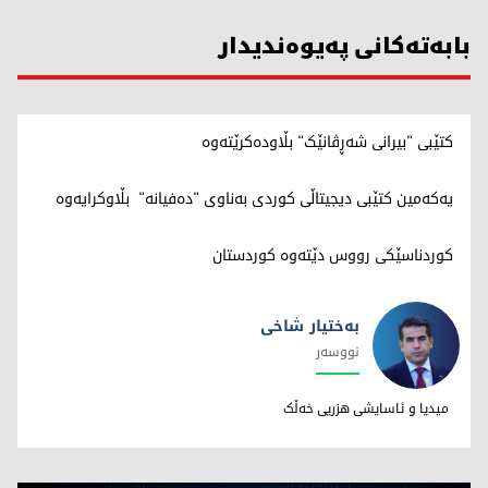
بابەتەکانی پەیوەندیدار
کتێبی "بیرانی شەڕڤانێک" بڵاودەکرێتەوە
یەکەمین کتێبی دیجیتاڵی کوردی بەناوی "دەفیانە" بڵاوکرایەوە
کوردناسێکی رووس دێتەوە کوردستان
بەختیار شاخی
نووسەر
بەختیار شاخی
میدیا و ئاسایشی هزریی خەڵک