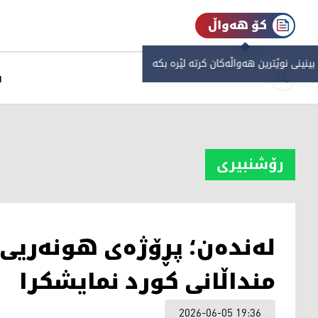
کۆ هەواڵ
 بینینی نوێترین هەواڵەکان کرتە لێرە بکە
س
رۆشنبیری
لەندەن؛ پڕۆژەی هونەریی 
منداڵانی کورد نمایشکرا
2026-06-05 19:36