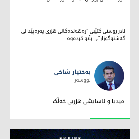
نادر روستی کتێبی "رەهەندەكانی هزری پەرەپێدانی
گەشتوگوزار"ـی بڵاو کردەوە
بەختیار شاخی
نووسەر
بەختیار شاخی
میدیا و ئاسایشی هزریی خەڵک