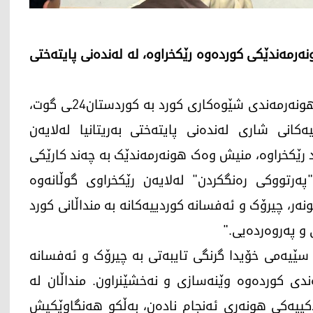
نەرمەندێکی کوردەوە رێکخراوە، لە لەندەنی پایتەختی
ئەمڕۆ هەینی، 5ـی حوزەیرانی 2026، ئاریان لەتیف، هونەرمەندی شێوەکاری کورد بە کوردستان24ـی گوت،
ەکانی شاری لەندەنی پایتەختی بەریتانیا لەلایەن
 رێکخراوە، منیش وەک هونەرمەندێک بە چەند کارێکی
پەرتووکی رەنگکردن" لەلایەن رێکخراوی گوڵانەوە
ونەر، چیرۆک و ئەفسانە کوردییەکانە بە منداڵانی کورد
و پەروەردەیی."
 سێیەمی خۆیدا گرنگی تایبەتی بە چیرۆک و ئەفسانە
ندی کوردەوە وێنەسازی و نەخشێنراون. منداڵان لە
الاکییەکی هونەری ئەنجام نادەن، بەڵکو هەنگاوێکیش