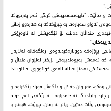
ن."
 و دەڵێت، "تایبەتمەندییەکی گرنگی ئەم پەرتووکە
دنەوەی تەواو سەبارەت بە چیرۆکەکە بە هەردوو زمانی
تیدەری منداڵان دەبێت بۆ تێگەیشتن لە ناوەڕۆکی
رییەکان."
نجی پڕۆژەکە دووبارەکردنەوەی رەنگەکانە لەلایەن
ە، کە ئەمەش پەیوەندییەکی نزیکتر لەنێوان منداڵ و
هەستێکی بەهێز بە ناسنامەی کولتووری لە ناویاندا
نی وەکو، مەریوان جەلال و دڵگەش موراد رێکخراوە و
چارد وایڵدینگ ئەنجامدراوە. لە رێگەی ئەم جۆرە
دەرەوەی وڵات دەژین، زیاتر بە زمان، چیرۆک، هونەر و