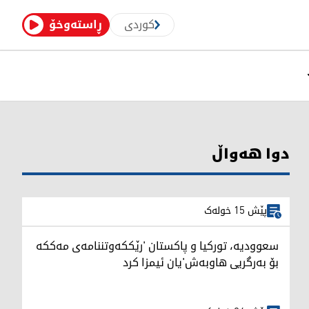
کوردی
ڕاستەوخۆ
دوا هەواڵ
پێش 15 خولەک
سعوودیە، تورکیا و پاکستان 'رێککەوتننامەی مەککە
بۆ بەرگریی هاوبەش'یان ئیمزا کرد