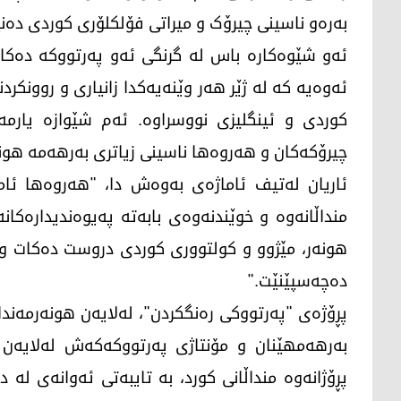
بەرەو ناسینی چیرۆک و میراتی فۆلکلۆری کوردی دەنێ
ئەو شێوەکارە باس لە گرنگی ئەو پەرتووکە دەکات
ئەوەیە کە لە ژێر هەر وێنەیەکدا زانیاری و روونکر
کوردی و ئینگلیزی نووسراوە. ئەم شێوازە یارمە
چیرۆکەکان و هەروەها ناسینی زیاتری بەرهەمە هونە
ئاریان لەتیف ئاماژەی بەوەش دا، "هەروەها ئاما
منداڵانەوە و خوێندنەوەی بابەتە پەیوەندیدارەکان
هونەر، مێژوو و کولتووری کوردی دروست دەکات و 
دەچەسپێنێت."
پڕۆژەی "پەرتووکی رەنگکردن"، لەلایەن هونەرمەندا
بەرهەمهێنان و مۆنتاژی پەرتووکەکەش لەلایەن ری
پڕۆژانەوە منداڵانی کورد، بە تایبەتی ئەوانەی لە 