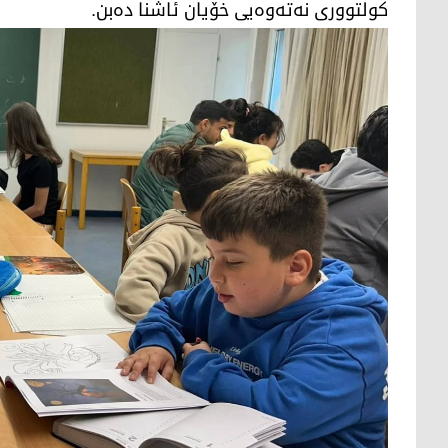
کولتووری نەتەوەیی خۆیان ئاشنا دەبن.