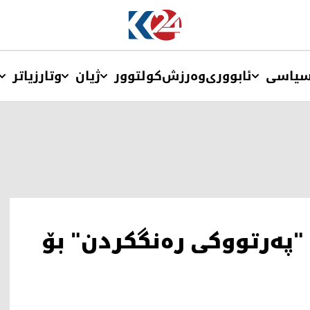
یاسی
ئابووری
وەرزش
کولتوور
ژیان
وتار
زیاتر
"پەرتووکی رەنگکردن" بۆ