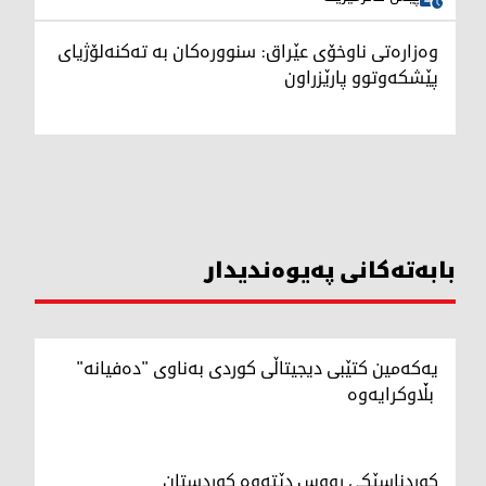
وەزارەتی ناوخۆی عێراق: سنوورەکان بە تەکنەلۆژیای
پێشکەوتوو پارێزراون
بابەتەکانی پەیوەندیدار
یەکەمین کتێبی دیجیتاڵی کوردی بەناوی "دەفیانە"
بڵاوکرایەوە
کوردناسێکی رووس دێتەوە کوردستان