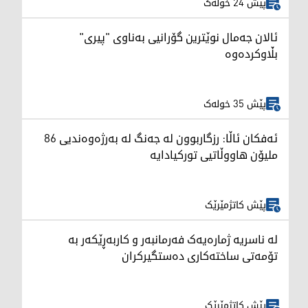
پێش 24 خولەک
ئالان جەمال نوێترین گۆرانیی بەناوی "پیری"
بڵاوکردەوە
پێش 35 خولەک
ئەفکان ئاڵا: رزگاربوون لە جەنگ لە بەرژەوەندیی 86
ملیۆن هاووڵاتیی تورکیادایە
پێش کاتژمێرێک
لە ناسریە ژمارەیەک فەرمانبەر و کاربەڕێکەر بە
تۆمەتی ساختەکاری دەستگیرکران
پێش کاتژمێرێک