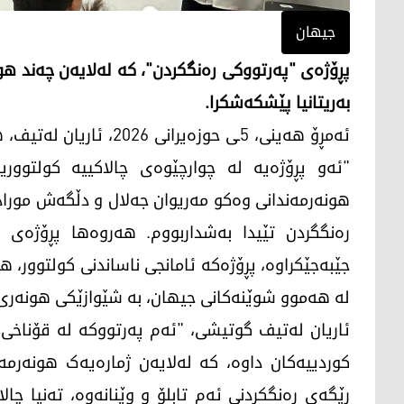
جیهان
پڕۆژەی "پەرتووکی رەنگکردن"، کە لەلایەن چەند هو
بەریتانیا پێشکەشکرا.
"ئەو پڕۆژەیە لە چوارچێوەی چالاکییە کولتووریی
هونەرمەندانی وەکو مەریوان جەلال و دڵگەش موراد
رەنگگردن تێیدا بەشداربووم. هەروەها پڕۆژەی "
جێبەجێکراوە، پڕۆژەکە ئامانجی ناساندنی کولتوور، ه
لە هەموو شوێنەکانی جیهان، بە شێوازێکی هونەری 
ئاریان لەتیف گوتیشی، "ئەم پەرتووکە لە قۆناخی
کوردییەکان داوە، کە لەلایەن ژمارەیەک هونەرمە
رێگەی رەنگکردنی ئەم تابلۆ و وێنانەوە، تەنیا چ