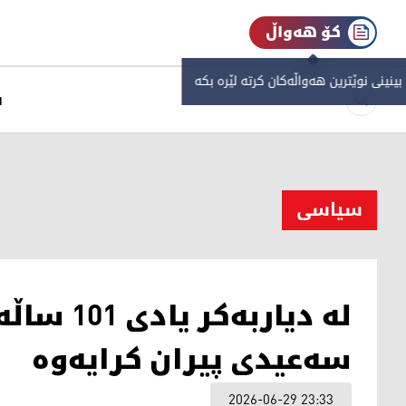
کۆ هەواڵ
 بینینی نوێترین هەواڵەکان کرتە لێرە بکە
س
سیاسی
لە دیاربە
سەعیدی پیران کرایەوە
2026-06-29 23:33