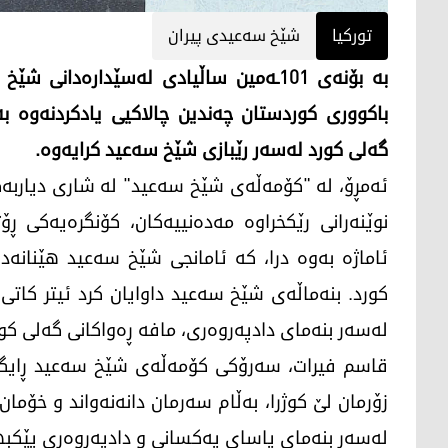
تورکیا
شێخ سەعیدی پیران
باکووری کوردستان چەندین چالاکیی یادکردنەوە ب
گەلی کورد لەسەر رێبازی شێخ سەعید کرایەوە.
ئەمڕۆ، لە "کۆمەڵەی شێخ سەعید" لە شاری دیاربەکر
نوێنەرانی رێکخراوە مەدەنییەکان، کۆنگرەیەکی ڕۆ
ئاماژە بەوە درا، کە ئامانجی شێخ سەعید هێنانەد
کورد. بنەماڵەی شێخ سەعید داوایان کرد ئیتر کاتی
لەسەر بنەمای دادپەروەری، مافە ڕەواکانی گەلی کور
زۆرمان لێ کوژرا، بەڵام سەرمان دانەنەواند و خۆمان
لەسەر بنەمای یاسای یەکسانی و دادپەروەری پێکبه