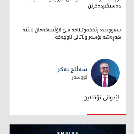
دەستگیردەکرێن
سعوودیە: رێککەوتننامە سێ قۆڵییەکەمان نابێتە
هەڕەشە بۆسەر وڵاتانی ناوچەکە
سەڵاح بەکر
نووسەر
سەڵاح بەکر
لێدوانی ئۆفلاین