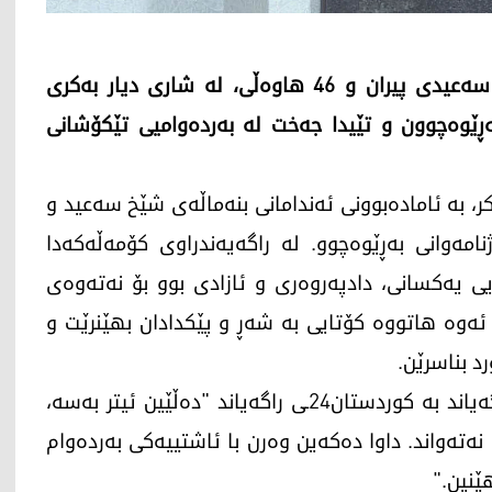
بە بۆنەی 101ـەمین ساڵیادی لەسێدارەدانی شێخ سەعیدی پیران و 46 هاوەڵی، لە شاری دیار بەکری
ەڕێوەچوون و تێیدا جەخت لە بەردەوامیی تێکۆشانی
، بە ئامادەبوونی ئەندامانی بنەماڵەی شێخ سەعید و
ژنامەوانی بەڕێوەچوو. لە راگەیەندراوی کۆمەڵەکەدا
یی یەکسانی، دادپەروەری و ئازادی بوو بۆ نەتەوەی
 ئەوە هاتووە کۆتایی بە شەڕ و پێکدادان بهێنرێت و
د بناسرێن.
قاسم فیرات، سەرۆکی کۆمەڵەی شێخ سەعید ڕایگەیاند بە کوردستان24ـی راگەیاند "دەڵێین ئیتر بەسە،
 نەتەواند. داوا دەکەین وەرن با ئاشتییەکی بەردەوام
ێنین."