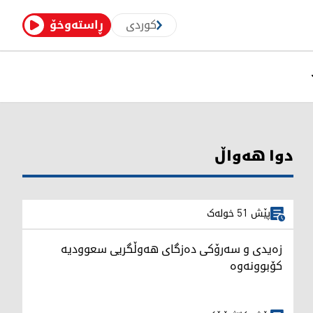
کوردی
ڕاستەوخۆ
دوا هەواڵ
پێش 51 خولەک
زەیدی و سەرۆکی دەزگای هەوڵگریی سعوودیە
کۆبوونەوە