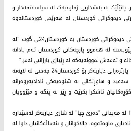
ر، پانێڵێک بە بەشداریی ژمارەیەک لە سیاسەتمەدار و
ارتی دیموکراتی کوردستان لە هەرێمی کوردستانەوە
د. سالار عوسمان، ئەندامی کۆمیتەی ناوەندی پارتی دیموکراتی کوردستان بە کوردستان24ـی گوت "لە
پێویستە لە هەموو پارچەکانی کوردستان ئەم یادانە
انە و ئەمەش نموونەیەکە لە ڕێبازی بارزانیی نەمر."
هەروەها عەبدولقادر گویلەچ، سەرۆکی سەندیکای پارێزەرانی دیاربەکر بۆ کوردستان24 جەختی لە لایەنە
ەعید و هاوڕێکانی بە شێوەیەکی نادادپەروەرانە
ۆڕەکانیان ئاشکرا بکرێت و ڕێز لە پێگە و مێژوویان
شێخ سەعیدی پیران و 46 هاوڕێکەی، لە ساڵی 1925 لە مەیدانی "دەرێ چیا" لە شاری دیاربەکر لەسێدارە
دیاری ماوەتەوە. چالاکوانان و بنەماڵەکانیان داوا لە