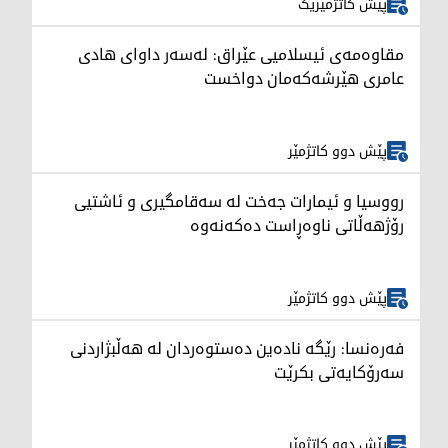
پێش کاتژمێرێک
مقاوەمەی ئیسلامیی عێراق: لەسەر داوای هادی
عامری هێرشەکەمان دواخست
پێش دوو کاتژمێر
رووسیا و ئیمارات جەخت لە سەقامگیری و ئاشتیی
رۆژهەڵاتی ناوەڕاست دەکەنەوە
پێش دوو کاتژمێر
فەرەنسا: رێگە نادەین دەستوەردان لە هەڵبژاردنی
سەرۆکایەتی بکرێت
پێش دوو کاتژمێر