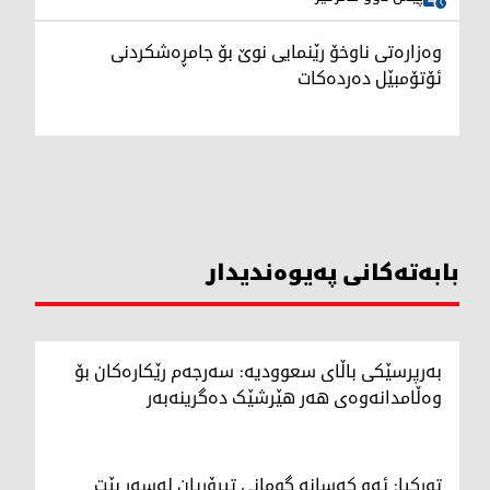
وەزارەتی ناوخۆ رێنمایی نوێ بۆ جامڕەشکردنی
ئۆتۆمبێل دەردەکات
بابەتەکانی پەیوەندیدار
بەرپرسێکی باڵای سعوودیە: سەرجەم رێکارەکان بۆ
وەڵامدانەوەی هەر هێرشێک دەگرینەبەر
تورکیا: ئەو کەسانە گومانی تیرۆریان لەسەر بێت