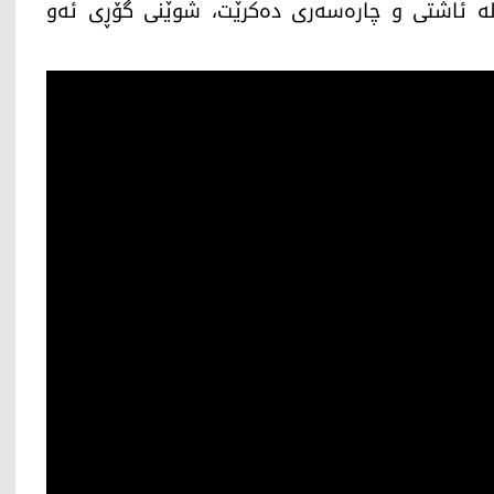
لە ئاشتی و چارەسەری دەکرێت، شوێنی گۆڕی ئەو