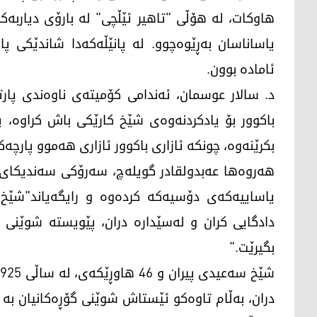
هاوکات، لە هۆڵی "تاهیر ئێڵچی" لە بارۆی دیاربەک
یاساناسان بەڕێوەچوو. لە پانێڵەکەدا شاندێکی پ
ئامادە بوون.
باکوور بۆ یادکردنەوەی شێخ کارێکی باش کراوە، 
بکرێنەوە، چونکە ئازاری باکوور ئازاری هەموو پارچەک
یاساییەکەی دۆسیەکە کردەوە و رایگەیاند"شێخ س
دادگایی کران و لەسێدارە دران، پێویستە شوێنی گ
بگیرێت."
دران، بەڵام تاوەکو ئێستاش شوێنی گۆڕەکانیان بە نا