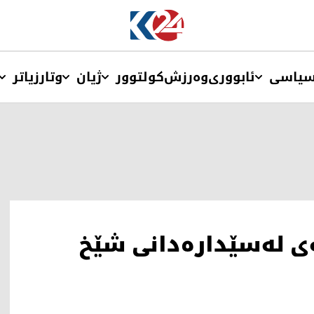
یاسی
ئابووری
وەرزش
کولتوور
ژیان
وتار
زیاتر
کر یادی 101 ساڵەی لەسێدارەدانی شێخ