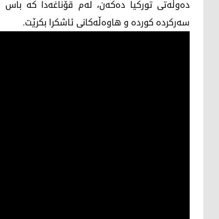
دەوڵەتی تورکیا دەکەن، لەم قۆناغەدا کە باس 
سەرکردە کوردە و هاوەڵەکانی ئاشکرا بکرێت.