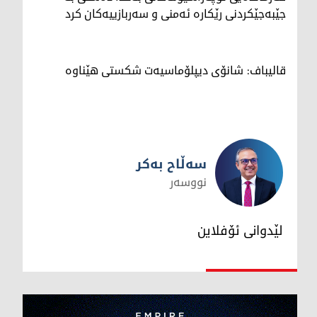
جێبەجێکردنی رێکارە ئەمنی و سەربازییەکان کرد
قالیباف: شانۆی دیپلۆماسیەت شکستی هێناوە
سەڵاح بەکر
نووسەر
سەڵاح بەکر
لێدوانی ئۆفلاین