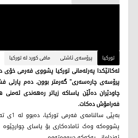
تورکیا
پرۆسەی ئاشتی
مافی کورد لە تورکیا
لەکاتێکدا پەرلەمانی تورکیا پشووی فەرمی خۆی 
پرۆسەی چارەسەری" گەرمتر بوون. دەم پارتی فشار
چاودێران دەڵێن یاساکە زیاتر رەهەندی ئەمنی
فەرامۆش دەکات.
بەپێی سا
پشووەکە وەک ئامادەکاری بۆ یاسای چوارچێوە لێ
ئەندامانی پەکەکە چڕبووەتەوە.