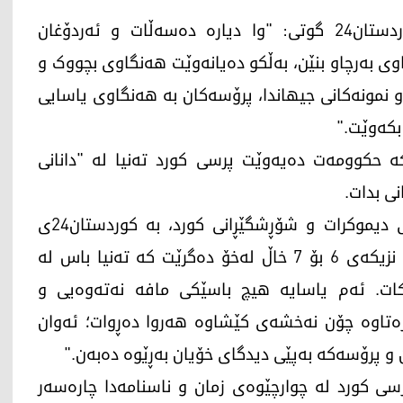
سەدات یورداش, یاساناس، لە لێدوانێکدا بۆ کوردستان24 گوتی: "وا دیارە دەسەڵات و ئەردۆغان
وی بەرچاو بنێن، بەڵکو دەیانەوێت هەنگاوی بچووک و
و نمونەکانی جیهاندا، پرۆسەکان بە هەنگاوی یاسایی
بکەوێت."
 حکوومەت دەیەوێت پرسی کورد تەنیا لە "دانانی
ی بدات.
عەبدولحەی ئۆکوموش، جێگری سەرۆکی کۆمەڵەی دیموکرات و شۆڕشگێڕانی کورد، بە کوردستان24ی
راگەیاند: "ئەو یاسای چوارچێوەیەی باس دەکرێت، نزیکەی 6 بۆ 7 خاڵ لەخۆ دەگرێت کە تەنیا باس لە
ەکات. ئەم یاسایە هیچ باسێکی مافە نەتەوەیی و
رەتاوە چۆن نەخشەی کێشاوە هەروا دەڕوات؛ ئەوان
ن و پرۆسەکە بەپێی دیدگای خۆیان بەڕێوە دەبەن."
سی کورد لە چوارچێوەی زمان و ناسنامەدا چارەسەر