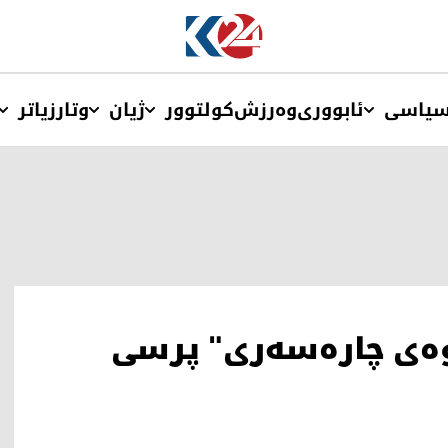
یاسی
ئابووری
وەرزش
کولتوور
ژیان
وتار
زیاتر
وەی چارەسەری" پرسی