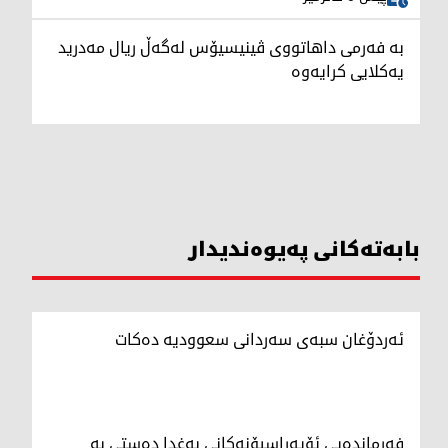
بە فەرمی داهاتووی ڤینیسیۆس لەگەڵ ریال مەدرید
یەکلایی کرایەوە
بابەتەکانی پەیوەندیدار
ئەردۆغان سبەی سەردانی سعوودیە دەکات
فەرماندەیی ئۆپەراسیۆنەکانی بەغدا دەستی بە