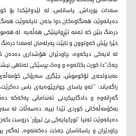
دەیانەوێت هەنگاوەکان دوا بخەن. نایانەوێت هەنگا
درەنگ بنێن کە ئەمە تێڕوانینێکی هەڵەیە. لە هەمو
خێرا پێش کەوتوون و نابێت پەرلەمان لەمەدا درەنگ 
لە لایەکی دیکەوە، چاودێران هۆشداری دەدەن کە
چەک"دا کورت بکاتەوە و وەک پرسێکی تەناهی نیشان
گەڕانەوە و دادگاییکردنی ئەندامانی پەکەکە د
بەکۆمەڵەکانی کوردی تێدا نییە. دەسەڵات لە سە
دەیانەوێت تەنیا 'تورکیایەکی بێ تیرۆر' دروست بکە
چاودێران و یاساناسان جەخت دەکەنەوە، ئەگەر پر