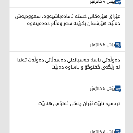
پێش 4 کاتژمێر
عێراق هێزەکانی خستە ئامادەباشیەوە، سعوودیەش
دەڵێت هێرشمان بکرێتە سەر وەڵام دەدەینەوە
پێش 5 کاتژمێر
دەوڵەتی یاسا: چەسپاندنی دەسەڵاتی دەوڵەت تەنیا
لە رێگەی گفتوگۆ و یاساوە دەبێت
پێش 5 کاتژمێر
ترەمپ: نابێت ئێران چەکی ئەتۆمی هەبێت
پێش 6 کاتژمێر