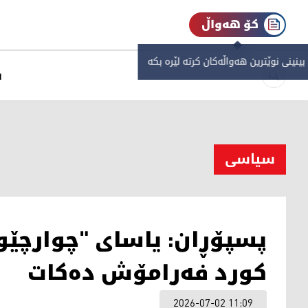
کۆ هەواڵ
 بینینی نوێترین هەواڵەکان کرتە لێرە بکە
س
سیاسی
پسپۆڕان: یاسای "چوارچێ
کورد فەرامۆش دەکات
2026-07-02 11:09