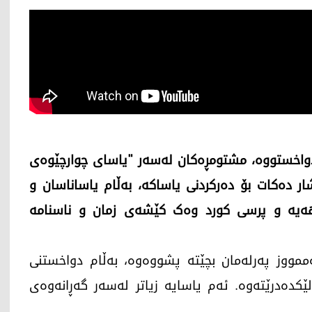
دواخستووە، مشتومڕەکان لەسەر "یاسای چوارچێوەی
 دەکات بۆ دەرکردنی یاساکە، بەڵام یاساناسان و
 هەیە و پرسی کورد وەک کێشەی زمان و ناسنامە
لنامەی فەرمی تورکیا، دەبوو لە 1ی تەممووز پەرلەمان بچێتە پشووەوە، بەڵام دواخستنی
کدەدرێتەوە. ئەم یاسایە زیاتر لەسەر گەڕانەوەی