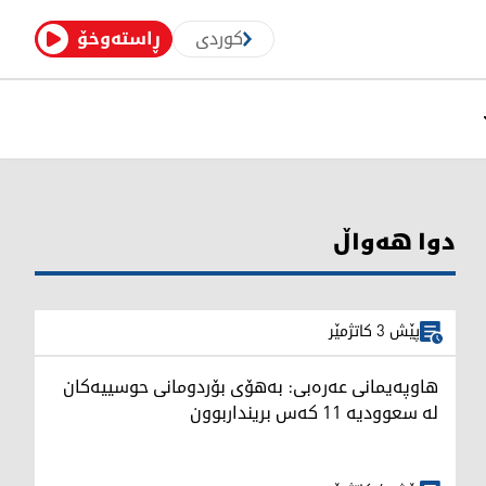
کوردی
ڕاستەوخۆ
دوا هەواڵ
پێش 3 کاتژمێر
هاوپەیمانی عەرەبی: بەهۆی بۆردومانی حوسییەکان
لە سعوودیە 11 کەس برینداربوون