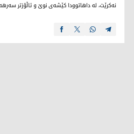
نەکرێت، لە داهاتوودا کێشەی نوێ و ئاڵۆزتر سەره