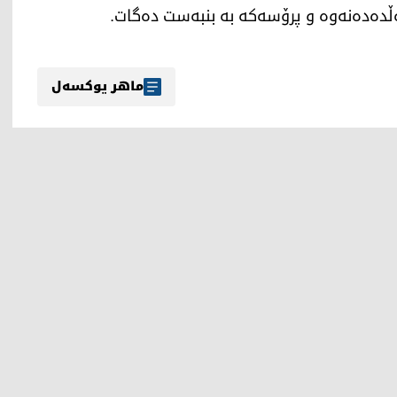
ەڵدەدەنەوە و پرۆسەکە بە بنبەست دەگات.
ماهر یوکسەل