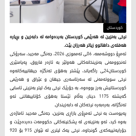
کوردستان
نرخی بەنزین لە هەرێمی کوردستان بەردەوامە لە دابەزین و بڕیارە
هەفتەی داهاتوو زیاتر هەرزان بێت.
ئەمڕۆ دووشەممە، 06ـی تەمموزی 2026، جەنگی مەجید، سەرۆکی
ئەنجوومەنی بەنزینخانەکانی هەولێر بە ئازەر فاروق، پەیامنێری
کوردستان24ـی راگەیاند، پێشتر بەهۆی تەنگژە جیهانییەکانەوە
نرخی سووتەمەنی لە سەرتاسەری جیهان و عێراق و هەرێمی
کوردستانیش بەرز بووەوە، بە جۆرێک نرخی یەک لیتر بەنزینی ئاسایی
گەیشتە 1175 دینار، بەڵام ئێستا بەهۆی کۆتاییهاتنی ئەو
تەنگژانە، بەرەبەرە نرخەکان لە دابەزیندان.
پەیوەست بە نرخی ئەمڕۆی بازاڕی بەنزین، جەنگی مەجید ئاماژەی
بەوە کرد، ئەو بەنزینەی لە پشکنینەکانی حکوومەت دەردەچێت و
جۆرایەتییەکەی گونجاوە، نرخی یەک لیتری لە نێوان 915 بۆ 920