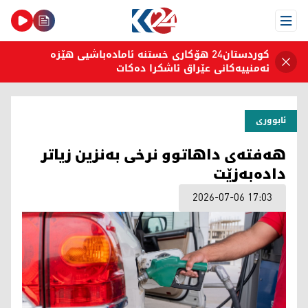
Open Menu
کوردستان24 هۆکاری خستنە ئامادەباشیی هێزە
ئەمنییەکانی عێراق ئاشکرا دەکات
ئابووری
هەفتەی داهاتوو نرخی بەنزین زیاتر
دادەبەزێت
2026-07-06 17:03