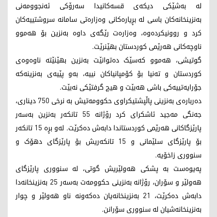
لە بەشێکی دیکەی قسەکانیدا سەرۆکی ئەنجوومەنی
بەنزینخانەکان باسی لە بڕیارەکانی وەزارەتی سامانە سروشتییەکان
کرد و روونیکردەوە، وەزارەت رێگەی داوە بەنزین بۆ هەموو
ناوچەکانی هەرێمی کوردستان بهێنرێت.
گوتیشی، هەموو کەسێک دەتوانێت بەنزین بهێنێتە ناوەوەی
کوردستان و تەنیا بۆ کۆمپانیاکان نییە، بەو پێیەی بەنزینەکە
جۆرایەتییەکی باشی هەبێت و هیچ گرفتێکی نەبێت.
دەربارەی بەنزینی پاڵپشتیکراوی حکوومەتیش بە نرخی 750 دیناری،
جەنگی مەجید ئاشکرای کرد رۆژانە 55 تانکەر بەنزین بەسەر
پارێزگاکانی هەرێمی کوردستاندا دابەش دەکرێت. لەو بڕە 15 تانکەر
بۆ پارێزگای سلێمانی و 15 تانکەریش بۆ پارێزگای دهۆک و
سنووری زاخۆیە.
پەیوەست بە پشکی هەولێریش گوتی، لە سنووری پارێزگای
هەولێر و سۆران، رۆژانە بەنزینی حکوومەت بەسەر 25 بەنزینخانەدا
دابەش دەکرێت، 21 بەنزینخانەیان دەکەونە ناو هەولێر و چوار
بەنزینخانەشیان لە سنووری سۆرانن.