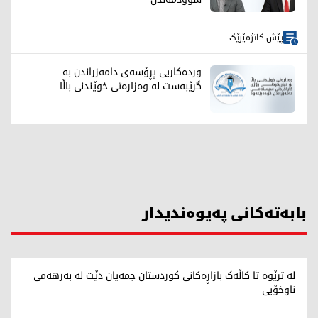
پێش کاتژمێرێک
وردەکاریی پڕۆسەی دامەزراندن بە
گرێبەست لە وەزارەتی خوێندنی باڵا
بابەتەکانی پەیوەندیدار
لە ترێوە تا کاڵەک بازاڕەکانی کوردستان جمەیان دێت لە بەرهەمی
ناوخۆیی