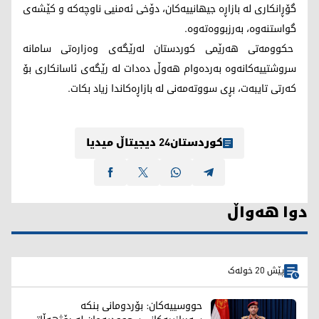
گۆڕانکاری لە بازاڕە جیهانییەکان، دۆخی ئەمنیی ناوچەکە و کێشەی
گواستنەوە، بەرزبووەتەوە.
حکوومەتی هەرێمی کوردستان لەرێگەی وەزارەتی سامانە
سروشتییەکانەوە بەردەوام هەوڵ دەدات لە رێگەی ئاسانکاری بۆ
کەرتی تایبەت، بڕی سووتەمەنی لە بازاڕەکاندا زیاد بکات.
کوردستان24 دیجیتاڵ میدیا
دوا هەواڵ
پێش 20 خولەک
حووسییەکان: بۆردومانی بنکە