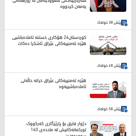
سەربازییەکانی سعوودیەمان لە رۆژهەڵاتی
یەمەن کردووە
پێش 38 خولەک
کوردستان24 هۆکاری خستنە ئامادەباشیی
هێزە ئەمنییەکانی عێراق ئاشکرا دەکات
پێش 48 خولەک
هێزە ئەمنییەکانی عێراق خرانە حاڵەتی
ئامادەباشییەوە
پێش 58 خولەک
دژوار فایق بۆ پارێزگاری کەرکووک:
تورکمانەکانیش لە ماددەی 140
سوودمەندن