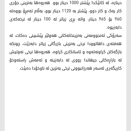
دینارە، لە کاتێکدا پێشتر 1000 دینار بوو. هەروەها بەنزینی جۆری
کار یەک و کار دوو، پێشتر بە 1120 دینار بوو، بەڵام ئەمڕۆ بووەتە
960 بۆ 965 دینار، واتە بڕی زیاتر لە 100 دینار لە نرخەکەی
دابەزیوە.
سەرۆکی ئەنجوومەنی بەنزینخانەکانی هەولێر پێشبینی دەکات، لە
هەفتەی داهاتوودا نرخی بەنزینی بازرگانی زیاتر دابەزێت، چونکە
بازگەکان کراونەتەوە و ئاسانکاری کراوە، هەروەها نرخی نەوتیش
لە بازاڕەکانی جیهاندا رووی لە دابەزینە و ئەمەش راستەوخۆ
کاریگەری لەسەر هەرزانبوونی نرخی بەنزین لە ناوخۆدا دەبێت.