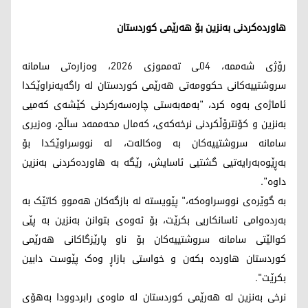
هاوردەکردنی بەنزین بۆ هەرێمی کوردستان
رۆژی شەممە، 04ـی تەمموزی 2026، وەزارەتی سامانە
سروشتییەکانی حکوومەتی هەرێمی کوردستان لە راگەیەنراوێکدا
ئاماژەی بەوە کرد، "بەمەبەستی چارەسەركردنی كێشەی كەمیی
بەنزین و كۆنترۆڵكردنی نرخەكەی، کەمال محەممەد ساڵح، وەزیری
سامانە سروشتییەکان بە وەکالەت، لە نووسراوێکدا بۆ
بەڕێوەبەرایەتیی گشتیی ئاسایش، رێگە بە هاوردەکردنی بەنزین
داوە".
بە گوێرەی نووسراوەکە،" پێویستە لە بازگەکان هەموو کاتێک بە
بەردەوامی ئاسانکاریی بکرێت، بۆ ئەوەی بتوانن بەنزین بە پێی
کوالێتی سامانە سروشتییەكان بۆ ناو پارێزگاکانی هەرێمی
کوردستان هاوردە بکەن و خواستی بازاڕ وەک پێوست دابین
بکرێت".
نرخی بەنزین لە هەرێمی کوردستان لە ماوەی رابردوودا بەهۆی