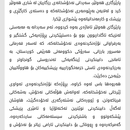
پارێزگاری هەولێر، سەردانی نەخۆشخانەی رزگاریان لە شاری هەولێر
كرد و لەلایەن بەڕێوەبەری نەخۆشخانەكە و دەستەی كارگێڕی و
پزیشك و كارمەندانیانەوە پێشوازی لێكرا.
پارێزگای هەولێر ئاماژەی بەوە کردووە، ئەم سەردانە بە مەبەستی
لەنزیكە ئاگاداربوون بوو بۆ دەستپێکردنی پڕۆژەیەکی گشتگیر و
بەرفراوانی نۆژەنکردنەوەی نەخۆشخانەكە، کە لەسەر فەرمانی
مەسرور بارزانی، سەرۆکی حکوومەتی هەرێمی کوردستان، بە
ئامانجی دابینکردنی ژینگەیەکی تەندروستی گونجاوتر و
بەرزکردنەوەی ئاستی خزمەتگوزارییە پزیشکییەکان بۆ هاووڵاتییان
جێبەجێ دەکرێت.
هەروەها باس لەوە کراوە، پڕۆژەکە نۆژەنکردنەوەی تەواوی
ژێرخانی نەخۆشخانەکە، لەوانەش هۆڵەکانی نەخۆش، بەشەکانی
فریاکەوتن، و ژوورەکانی نەشتەرگەری لەخۆدەگرێت، هاوشان
لەگەڵ دابینکردنی نوێترین تەکنەلۆژیا و ئامێری پزیشکی
پێشکەوتوو و باشترکردنی سیستەمەکانی ساردکەرەوە،
گەمرکەرەوە و ڕووناکی بۆ دابینکردنی ئارامی زیاتر بۆ نەخۆش و