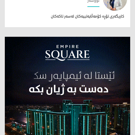
نووسەر
د. رۆژین مەهدی
کاریگەری تۆڕە کۆمەڵایەتییەکان لەسەر تاکەکان