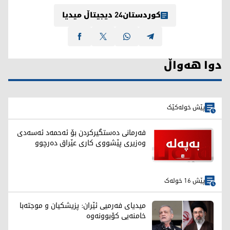
کوردستان24 دیجیتاڵ میدیا
دوا هەواڵ
پێش خولەکێک
فەرمانی دەستگیرکردن بۆ ئەحمەد ئەسەدی
وەزیری پێشووی کاری عێراق دەرچوو
پێش 16 خولەک
میدیای فەرمیی ئێران: پزیشکیان و موجتەبا
خامنەیی کۆبوونەوە