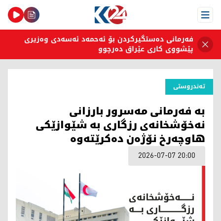
Open Menu
فەرمانی دەستگیرکردن بۆ ئەحمەد ئەسەدی وەزیری
پێشووی کاری عێراق دەرچوو
تەندروستی
بە فەرمانی مەسرور بارزانی
نەخۆشخانەی رزگاری بە شێوازێکی
هاوچەرخ نۆژەن دەکرێتەوە
2026-07-07 20:00