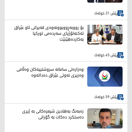
پێش 31 خولەک
بۆ رووبەڕووبوونەوەی قەیرانی ئاو عێراق
تەکنەلۆژیای سەردەمی تورکیا
بەکاردەهێنێت
پێش 45 خولەک
وەزارەتی سامانە سروشتییەکان وەڵامی
وەزیری نەوتی عێراق دەداتەوە
پێش 59 خولەک
زەبەنگ بەهادین شیعرەکانی بە ژیری
دەستکرد دەکات بە گۆرانی