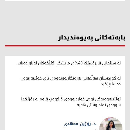
بابەتەکانی پەیوەندیدار
لە سلێمانی ڤایرۆسێک 40%ی مریشکی کێڵگەکان لەناو دەبات
لە کوردستان هەڵمەتی بەرەنگاربوونەوەی تای خوێنبەربوون
دەستیپێکرد
توێژینەوەیەکی نوێ; خواردنەوەی 5 کووپ قاوە لە رۆژێکدا
سوودی تەندروستی هەیە
د. رۆژین مەهدی