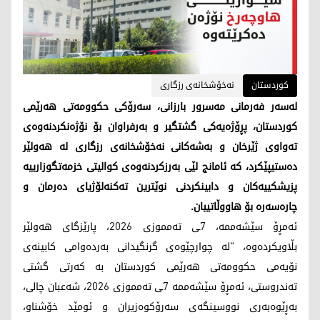
کوردستان
نەخۆشخانەی رزگاری
لەسەر فەرمانی مەسرور بارزانی، سەرۆکی حکوومەتی هەرێمی
کوردستان، پڕۆژەیەکی گشتگیر و بەرفراوان بۆ نۆژەنکردنەوەی
تەواوی ژێرخان و بەشەکانی نەخۆشخانەی رزگاری لە هەولێر
دەستیپێکرد، کە ئامانج لێی بەرزکردنەوەی کوالیتی خزمەتگوزارییە
پزیشکییەکان و دابینکردنی نوێترین تەکنەلۆژیای دەرمان و
چارەسەرە بۆ هاووڵاتییان.
ئەمڕۆ سێشەممە، 7ـی تەمموزی 2026، پارێزگای هەولێر
بڵاویکردەوە، "لە چوارچێوەی گرنگیدانی بەردەوامی کابینەی
نۆیەمی حکوومەتی هەرێمی کوردستان بە کەرتی گشتی
تەندروستی، ئەمڕۆ سێشەممە 7ـی تەمموزی 2026، شەعبان چالی،
بەڕێوەبەری نووسینگەی سەرۆکوەزیران و ئومێد خۆشناو،