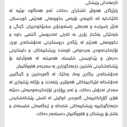
کارمەندانی پزیشکی.
پارێزگای هەولێر ئاشکرای دەکات، ئەم هەنگاوە نوێیە لە
کاتێکدایە کە کابینەی نۆیەمی حکوومەتی هەرێمی کوردستان،
لەژێر راسپاردە و فەرمانی راستەوخۆی سەرۆکوەزیران، گرنگی و
بایەخێکی یەکجار زۆری بە کەرتی تەندروستی گشتیی داوە و
حکوومەتی هەرێم لە رێگەی دروستکردنی نەخۆشخانەی نوێ،
نۆژەنکردنەوەی بەردەوامی ناوەندە پزیشکییەکان، و دابینکردنی
دەرمان و پێداویستی شایستە، هەمیشە لە هەوڵدایە بۆ
پێشکەشکردنی باشترین خزمەتگوزاری بە سەرجەم هاووڵاتییان.
نەخۆشخانەی رزگاری وەک یەکێک لە گەورەترین و گرنگترین
نەخۆشخانە فێرکارییەکانی هەولێری پایتەخت و رۆژانە پێشوازی لە
سەدان نەخۆش دەکات، و ئەم پڕۆژەی نۆژەنکردنەوەیەش دەبێتە
هۆی گۆڕانکارییەکی گەورەی کوالیتی لە ئاستی پێشكەشكردنی
خزمەتگوزارییە پزیشکییەکانی شارەكە و ژینگەیەکی شایستەتر و
باشتر بۆ پزیشکان و هاووڵاتییان دەستەبەر دەکات.