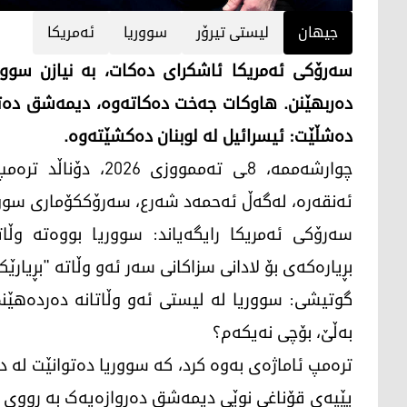
جیهان
لیستی تیرۆر
سووریا
ئەمریکا
سەرۆکی ئەمریکا ئاشکرای دەکات، بە نیازن سووری
دەربهێنن. هاوکات جەخت دەکاتەوە، دیمەشق دەتوا
دەشڵێت: ئیسرائیل لە لوبنان دەکشێتەوە.
چوارشەممە، 8ـی تەمم
ئەنقەرە، لەگەڵ ئەحمەد شەرع، سەرۆککۆماری سوور
سەرۆکی ئەمریکا رایگەیاند: سووریا بووەتە وڵ
بڕیارەکەی بۆ لادانی سزاکانی سەر ئەو وڵاتە "بڕیارێ
گوتیشی: سووریا لە لیستی ئەو وڵاتانە دەردەهێنم
بەڵێ، بۆچی نەیکەم؟
ترەمپ ئاماژەی بەوە کرد، کە سووریا دەتوانێت لە دۆ
پێیەی قۆناغی نوێی دیمەشق دەروازەیەک بە ڕووی ڕۆ