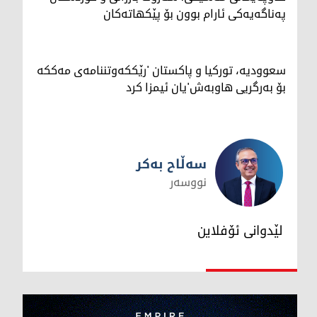
په‌ناگه‌یه‌كی ئارام بوون بۆ پێکهاتەکان
سعوودیە، تورکیا و پاکستان 'رێککەوتننامەی مەککە
بۆ بەرگریی هاوبەش'یان ئیمزا کرد
سەڵاح بەکر
نووسەر
سەڵاح بەکر
لێدوانی ئۆفلاین