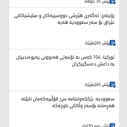
پێش 35 خولەک
رۆیتەرز: ئەگەری هێرشی حووسییەکان و میلیشیاکانی
عێراق بۆ سەر سعوودیە هەیە
پێش کاتژمێرێک
تورکیا: 104 کەس بە تۆمەتی هەبوونی پەیوەندییان
بە داعش دەسگیرکران
پێش کاتژمێرێک
سعوودیە: رێککەوتننامە سێ قۆڵییەکەمان نابێتە
هەڕەشە بۆسەر وڵاتانی ناوچەکە
پێش دوو کاتژمێر