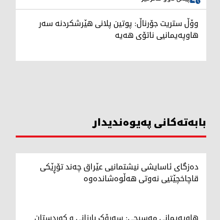
وۆڵ ستریت جۆرناڵ: پوتین پلانی هێرشکردنە سەر
هاوپەیمانیی ناتۆی هەیە
بابەتەکانی پەیوەندیدار
دەزگای ئاسایشی نیشتمانیی عێراق چەند تۆڕێکی
قاچاخچێتیی نەوتی هەڵوەشاندەوە
هاوپەیمانی مەسیحی: سەرۆک بارزانی و کوردستان