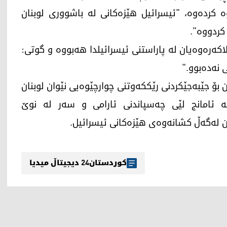
 کردەوە، "ئیسرائیل هێزەکانی لە باشووری لوبنان
کردووە".
کەرەوەیان لە پاراستنی ئیسرائیلدا هەبووە و گوتی:
 نەدەبوو."
 بۆ جێبەجێکردنی رێککەوتنی چوارچێوەیی نێوان لوبنان
ە ئامانج لێی چەسپاندنی ئارامی و سەر لە نوێ
ن لەگەڵ کشانەوەی هێزەکانی ئیسرائیل.
کوردستان24 دیجیتاڵ میدیا