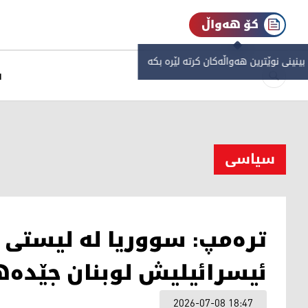
کۆ هەواڵ
 بینینی نوێترین هەواڵەکان کرتە لێرە بکە
س
سیاسی
ترەمپ: سووریا لە لیستی 
ئیسرائیلیش لوبنان جێدەه
2026-07-08 18:47