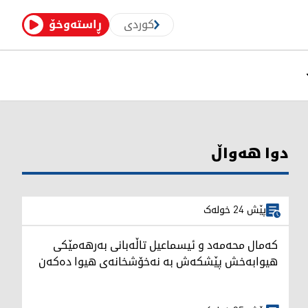
کوردی
ڕاستەوخۆ
دوا هەواڵ
پێش 24 خولەک
کەمال محەمەد و ئیسماعیل تاڵەبانی بەرهەمێکی
هیوابەخش پێشکەش بە نەخۆشخانەی هیوا دەکەن