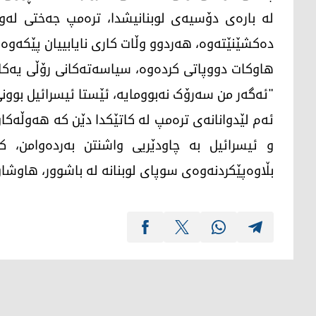
لە بارەی دۆسیەی لوبنانیشدا، ترەمپ جەختی لەوە
دەکشێنێتەوە، هەردوو وڵات کاری نایابییان پێکەوە 
هاوکات دووپاتی کردەوە، سیاسەتەکانی رۆڵی یەکلا
"ئەگەر من سەرۆک نەبوومایە، ئێستا ئیسرائیل بوونی
ئەم لێدوانانەی ترەمپ لە کاتێکدا دێن کە هەوڵەکان
و ئیسرائیل بە چاودێریی واشنتن بەردەوامن، ک
بڵاوەپێکردنەوەی سوپای لوبنانە لە باشوور، هاوشا