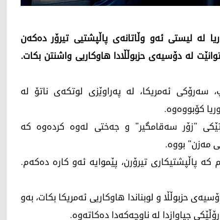
ا لە لیستی ئەو وڵاتانەی پاڵپشتیی تیرۆر دەکەن
نێت لە دۆسیەی حزبوڵڵادا هاوکاریی واشنتن بکات.
ووزی 2026، دۆناڵد ترەمپ، سەرۆکی ئەمریکا، لە پەراوێزی لوتکەی ناتۆ لە
یا کۆبووەوە.
اتێکی "زۆر سەقامگیر" و جەختی لەوە کردەوە کە
کی مەزن" بووە.
 کە پاڵپشتیکاری تیرۆرن، پێموایە ئەو کارە دەکەم.
سیەی حزبوڵڵا و لوبناندا هاوکاریی ئەمریکا بکات، بەو
ڵێکی جیاوازدا لە ناوچەکەدا دەکاتەوە.