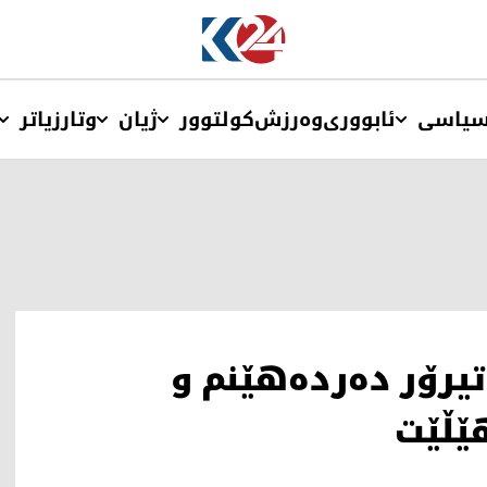
یاسی
ئابووری
وەرزش
کولتوور
ژیان
وتار
زیاتر
تیرۆر دەردەهێنم و
ێڵێت