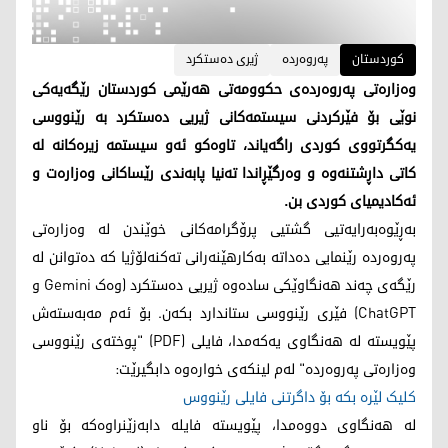
کوردستان
پەروەردە
ژیری دەستکرد
وەزارەتی پەروەردەی حکوومەتی هەرێمی کوردستان رێگەیەکی
نوێی بۆ فێرکردنی سیستمەکانی ژیریی دەستکرد بە رێنووسی
یەکگرتووی کوردی راگەیاند، تاوەکو ئەو سیستمە زیرەکانە لە
کاتی داڕشتنەوە و وەرگێڕاندا تەنیا پابەندی رێساکانی وەزارەت و
ئەکادیمیای کوردی بن.
بەڕێوەبەرایەتیی گشتیی پرۆگرامەکانی خوێندن لە وەزارەتی
پەروەردە رێنمایی دەداتە بەکارهێنەرانی تەکنەلۆژیا کە دەتوانن لە
رێگەی چەند هەنگاوێکی سادەوە ژیریی دەستکرد (وەک Gemini و
ChatGPT) فێری رێنووسی ستاندارد بکەن. بۆ ئەم مەبەستەش
پێویستە لە هەنگاوی یەکەمدا، فایلی (PDF) "پوختەی رێنووسی
وەزارەتی پەروەردە" لەم لینکەی خوارەوە دابگیرێت:
کلیک لێرە بکە بۆ داگرتنی فایلی رێنووس
لە هەنگاوی دووەمدا، پێویستە فایلە دابەزێنراوەکە بۆ ناو