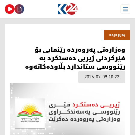
Open Menu
په‌روه‌رده‌
وەزارەتی پەروەردە رێنمایی بۆ
فێرکردنی ژیریی دەستکرد بە
رێنووسی ستاندارد بڵاودەکاتەوە
2026-07-09 10:22