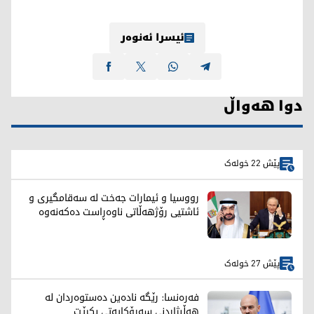
ئیسرا ئەنوەر
دوا هەواڵ
پێش 22 خولەک
رووسیا و ئیمارات جەخت لە سەقامگیری و
ئاشتیی رۆژهەڵاتی ناوەڕاست دەکەنەوە
پێش 27 خولەک
فەرەنسا: رێگە نادەین دەستوەردان لە
هەڵبژاردنی سەرۆکایەتی بکرێت