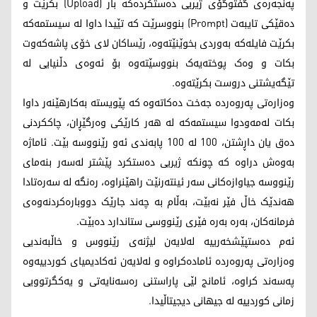
پەنجەرەی گفتوگۆی ژیریی دەستکردەکە بار (Upload) بکرێت و
دەقێکی تایبەت (Prompt) بنووسرێت کە تێیدا داوا لە سیستمەکە
بکرێت فایلەکە بەوردی بخوێنێتەوە، رێساکان لای خۆی پاشەکەوت
بکات و وەک پوختەیەک بنووسێتەوە بۆ ئەوەی دڵنیایی لە
تێگەیشتنی دروست بکرێتەوە.
وەزارەتی پەروەردە جەخت دەکاتەوە کە پێویستە بەکارهێنەر داوا
بکات لەمەودوا سیستمەکە لە هەر کارێکی وەرگێڕان، چاککردنی
دەق یان داڕشتن، 100 لە 100 پابەندی ئەو رێنووسە بێت. ئاماژە
بەوەش دراوە کە چونکە ژیریی دەستکرد پێشتر لەسەر بنەمای
رێنووسە جیاوازەکانی سەر ئینتەرنێت راهێنراوە، رەنگە لە سەرەتادا
هەندێک خاڵ فێر نەبێت، بەڵام بە چەند جارێک دووبارەکردنەوەی
فرمانەکان، بەرە بەرە فێری رێنووسی ستاندارد دەبێت.
ئەم دەستپێشخەرییە لەلایەن لیژنەی رێنووس و خاڵبەندیی
وەزارەتی پەروەردە ئامادەکراوە و لەلایەن ئەکادیمیای کوردییەوە
پەسەند کراوە، ئامانج لێی پاراستنی رەسەنایەتی و یەکگرتوویی
زمانی کوردییە لە جیهانی دیجیتاڵیدا.