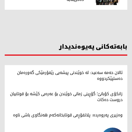
بابەتەکانی پەیوەندیدار
ئالان حەمە سەعید: لە خوێندنی پیشەیی رێفۆرمێکی گەورەمان
دەستپێکردووە
زانکۆی کۆبانێ؛ گۆڕینی زمانی خوێندن بۆ عەرەبی کێشە بۆ قوتابیان
دروست دەکات
وەزیری پەروەردە: پلاتفۆڕمی قوتابخانەکەم هەنگاوی باشی ناوە