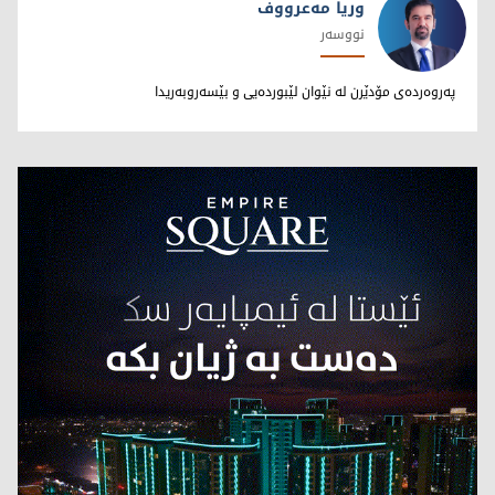
وریا مەعرووف
نووسەر
وریا مەعرووف
پەروەردەی مۆدێرن لە نێوان لێبوردەیی و بێسەروبەریدا