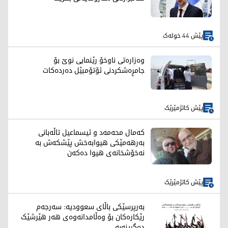
پێش 44 خولەک
وەزارەتی ناوخۆ رێنمایی نوێ بۆ
جامڕەشکردنی ئۆتۆمبێل دەردەکات
پێش کاتژمێرێک
کەمال محەمەد و ئیسماعیل تاڵەبانی
بەرهەمێکی هیوابەخش پێشکەش بە
نەخۆشخانەی هیوا دەکەن
پێش کاتژمێرێک
بەرپرسێکی باڵای سعوودیە: سەرجەم
رێکارەکان بۆ وەڵامدانەوەی هەر هێرشێک
دەگرینەبە