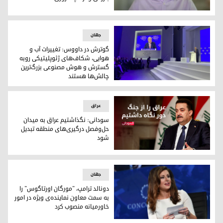
جیمز سیسکو، مشاور پیشین مدیر اطلاعات ملی آمریکا در امور س
جهان
گوترش در داووس: تغییرات آب و
هوایی، شکا‌ف‌های ژئوپلیتیکی روبه
گسترش و هوش مصنوعی بزرگ‌ترین
چالش‌ها هستند
آنتونیو گوترش در اجلاس جهانی داووس
عراق
سودانی: نگذاشتیم عراق به میدان
حل‌وفصل درگیری‌های منطقه تبدیل
شود
محمد شیاع سودانی، نخست‌وزیر عراق
جهان
دونالد ترامپ، "مورگان اورتاگوس" را
به سمت معاون نماینده‌ی ویژه در امور
خاورمیانه منصوب کرد