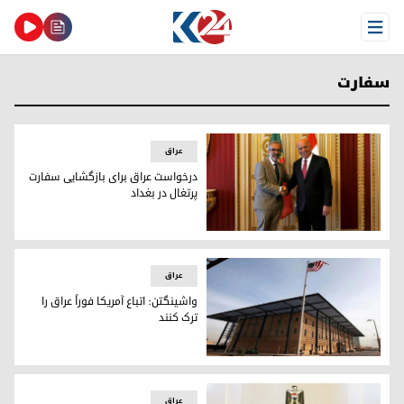
Open Menu
سفارت
عراق
درخواست عراق برای بازگشایی سفارت
پرتغال در بغداد
فؤاد حسین و پائولو رانجل، وزیران امور خارجه‌ی عراق و پرتغال
عراق
واشینگتن: اتباع آمریکا فوراً عراق را
ترک کنند
واشینگتن: اتباع آمریکا فوراً عراق را ترک کنند
عراق