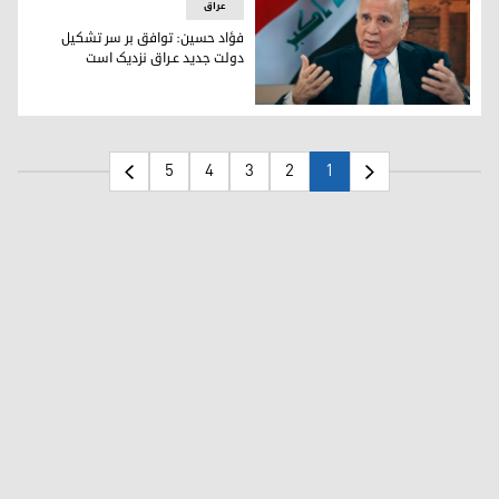
عراق
فؤاد حسین: توافق بر سر تشکیل
دولت جدید عـراق نزدیک است
فؤاد حسین، وزیر امور خارجه‌ی دولت عراق فدرال
5
4
3
2
1