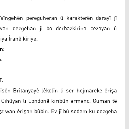
vîsîngehên pereguheran û karakterên darayî jî
 van dezgehan ji bo derbazkirina cezayan û
ya Îranê kiriye.
n:
.
î.
îsên Brîtanyayê lêkolîn li ser hejmareke êrişa
 Cihûyan li Londonê kiribûn armanc. Guman tê
işt wan êrişan bûbin. Ev jî bû sedem ku dezgeha