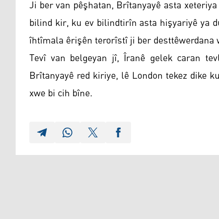
Ji ber van pêşhatan, Brîtanyayê asta xeteriya 
bilind kir, ku ev bilindtirîn asta hişyariyê ya
îhtîmala êrişên terorîstî ji ber desttêwerdana w
Tevî van belgeyan jî, Îranê gelek caran tev
Brîtanyayê red kiriye, lê London tekez dike k
xwe bi cih bîne.