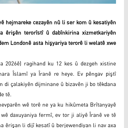
ê hejmareke cezayên nû li ser kom û kesatiyên
a êrişên terorîstî û dabînkirina xizmetkariyên
vdem Londonê asta hişyariya terorê li welatê xwe
a 2026ê) ragihand ku 12 kes û dezgeh xistine
ara Îslamî ya Îranê re heye. Ev pêngav piştî
n di çalakiyên dijminane û bizavên ji bo têkdana
e tê.
evparên wê torê ne ya ku hikûmeta Brîtanyayê
 wê daxuyaniya fermî, ev tor ji aliyê Îranê ve tê
ina êrişan li dijî kesatî û berjewendiyan li nav axa