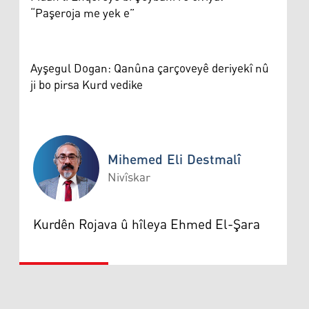
“Paşeroja me yek e”
Ayşegul Dogan: Qanûna çarçoveyê deriyekî nû
ji bo pirsa Kurd vedike
Mihemed Eli Destmalî
Nivîskar
Mihemed Eli Destmalî
Kurdên Rojava û hîleya Ehmed El-Şara