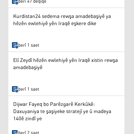
berî 47 deqîqe
Kurdistan24 sedema rewşa amadebaşiyê ya
hêzên ewlehiyê yên Iraqê eşkere dike
berî 1 saet
Elî Zeydî hêzên ewlehiyê yên Iraqê xistin rewşa
amadebaşiyê
berî 1 saet
Dijwar Fayeq bo Parêzgarê Kerkûkê:
Daxuyaniya te şaşiyeke stratejî ye û madeya
140ê zindî ye
berî 2 saet