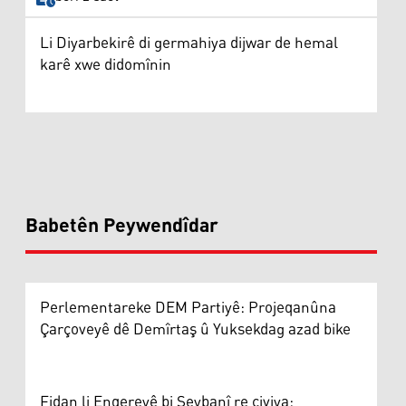
Li Diyarbekirê di germahiya dijwar de hemal
karê xwe didomînin
Babetên Peywendîdar
Perlementareke DEM Partiyê: Projeqanûna
Çarçoveyê dê Demîrtaş û Yuksekdag azad bike
Fidan li Enqereyê bi Şeybanî re civiya: