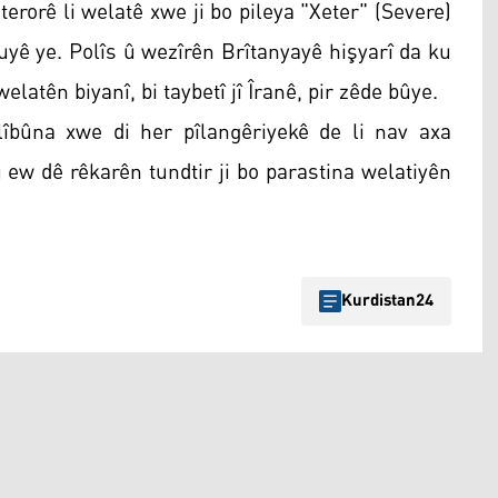
terorê li welatê xwe ji bo pileya "Xeter" (Severe)
 duyê ye. Polîs û wezîrên Brîtanyayê hişyarî da ku
elatên biyanî, bi taybetî jî Îranê, pir zêde bûye.
lîbûna xwe di her pîlangêriyekê de li nav axa
u ew dê rêkarên tundtir ji bo parastina welatiyên
Kurdistan24