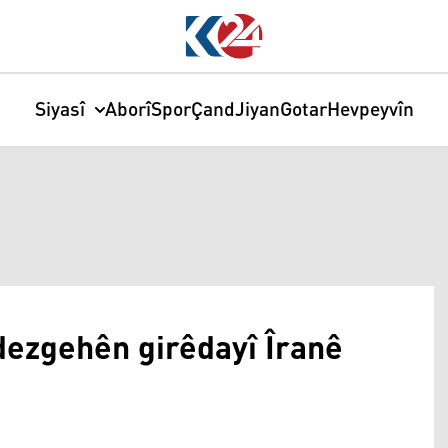
Siyasî
Aborî
Spor
Çand
Jiyan
Gotar
Hevpeyvîn
 dezgehên girêdayî Îranê