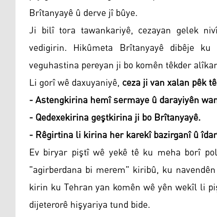
Brîtanyayê û derve jî bûye.
Ji bilî tora tawankariyê, cezayan gelek ni
vedigirin. Hikûmeta Brîtanyayê dibêje ku
veguhastina pereyan ji bo komên têkder alîkari
Li gorî wê daxuyaniyê,
ceza ji van xalan pêk tê
- Astengkirina hemî sermaye û darayiyên wan
- Qedexekirina geştkirina ji bo Brîtanyayê.
- Rêgirtina li kirina her karekî bazirganî û îdar
Ev biryar piştî wê yekê tê ku meha borî pol
"agirberdana bi merem" kiribû, ku navendên
kirin ku Tehran yan komên wê yên wekîl li p
dijeterorê hişyariya tund bide.