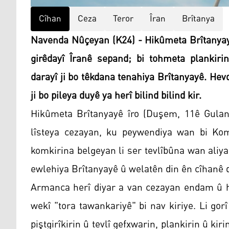
Cîhan
Ceza
Teror
Îran
Brîtanya
Navenda Nûçeyan (K24) - Hikûmeta Brîtanyay
girêdayî Îranê sepand; bi tohmeta plankirin
darayî ji bo têkdana tenahiya Brîtanyayê. He
ji bo pileya duyê ya herî bilind bilind kir.
Hikûmeta Brîtanyayê îro (Duşem, 11ê Gulan
lîsteya cezayan, ku peywendiya wan bi Kom
komkirina belgeyan li ser tevlîbûna wan aliya
ewlehiya Brîtanyayê û welatên din ên cîhanê d
Armanca herî diyar a van cezayan endam û h
wekî "tora tawankariyê" bi nav kiriye. Li gorî
piştgirîkirin û tevlî gefxwarin, plankirin û kir