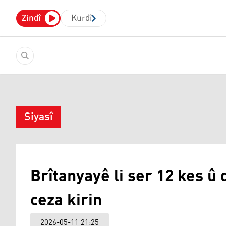
Zindî
Kurdî
Siyasî
Brîtanyayê li ser 12 kes û
ceza kirin
2026-05-11 21:25