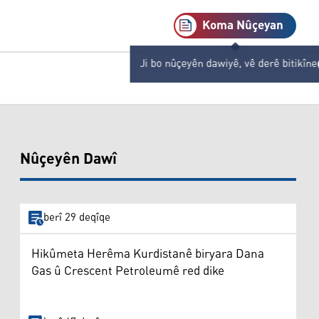
Koma Nûçeyan
Ji bo nûçeyên dawiyê, vê derê bitikîne
Nûçeyên Dawî
berî 29 deqîqe
Hikûmeta Herêma Kurdistanê biryara Dana
Gas û Crescent Petroleumê red dike