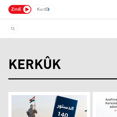
Zindî
Kurdî
KERKÛK