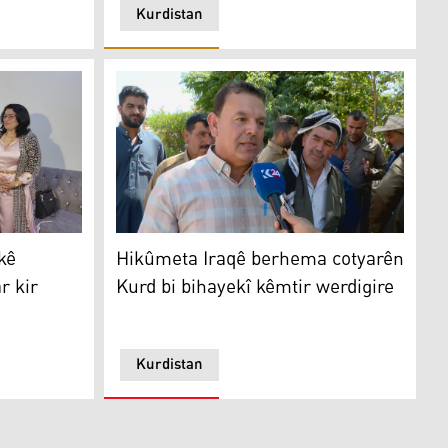
Kurdistan
serkeftineke mezin tomar kir
Hikûmeta Iraqê berhema cotyarên Kurd bi bi
kê
Hikûmeta Iraqê berhema cotyarên
r kir
Kurd bi bihayekî kêmtir werdigire
Kurdistan