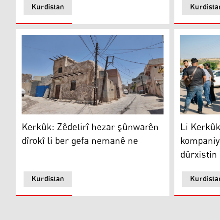
Kurdistan
Kurdista
Kerkûk
Kerkûk
Kerkûk: Zêdetirî hezar şûnwarên
Li Kerkû
dîrokî li ber gefa nemanê ne
kompaniye
dûrxistin
Kurdistan
Kurdista