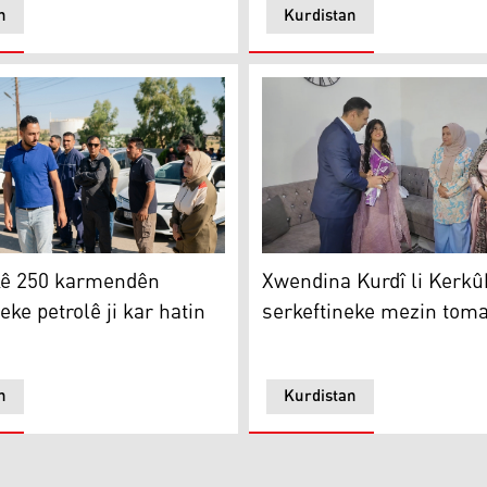
n
Kurdistan
Xwendina Kurdî li Kerkûkê 
Xwendina Kurdî li Kerkû
kê 250 karmendên
serkeftineke mezin toma
ke petrolê ji kar hatin
n
Kurdistan