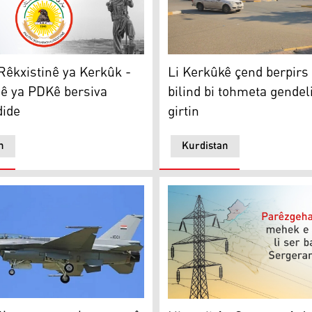
erkûkê li dijî destûrê ne
Li Kerkûkê çend berpirs û ef
kxistinê ya Kerkûk - Germiyanê ya PDKê bersiva Kerkûkê d
Li Kerkûkê çend berpirs
êkxistinê ya Kerkûk -
bilind bi tohmeta gendel
ê ya PDKê bersiva
girtin
dide
n
Kurdistan
geha Kerkûkê
 operasyoneke asmanî de 6 cihên DAIŞê hatin wêrankirin
Niştecihên Sergeranê daxwaz