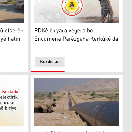
serên bilind bi tohmeta gendeliyê hatin girtin
ide
PDKê biryara vegera bo Encûmena Parêzge
 û efserên
PDKê biryara vegera bo
iyê hatin
Encûmena Parêzgeha Kerkûkê da
Kurdistan
Iraq û Sûriye li ser nûjenkirina xeta petrolê
a çareserkirina pirsgirêka nebûna elektirîkê dikin