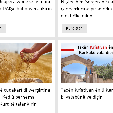
Di operasyoneke asmanî
Niştecihên Sergeranê d
n DAIŞê hatin wêrankirin
çareserkirina pirsgirêk
elektirîkê dikin
n
Kurdistan
yîn
 cudakarî di wergirtina genim de: Ked û berhema cotkarên Ku
Taxên Krîstiyan ên li Kerkûk
ê cudakarî di wergirtina
Taxên Krîstiyan ên li Ke
: Ked û berhema
bi valabûnê ve diçin
Kurd tê talankirin