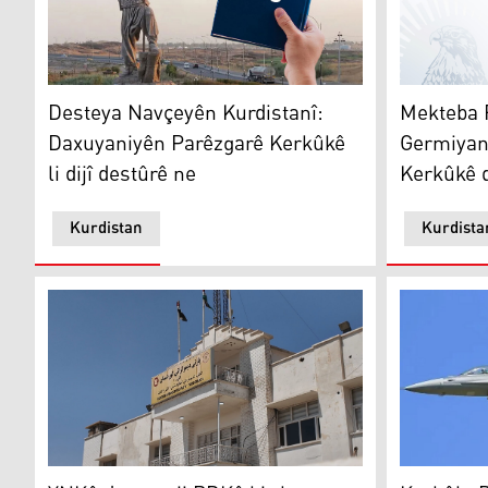
Desteya Navçeyên Kurdistanî: Daxuyaniyên Parêzgarê K
Mekteba Rê
Desteya Navçeyên Kurdistanî:
Mekteba R
Daxuyaniyên Parêzgarê Kerkûkê
Germiyan
li dijî destûrê ne
Kerkûkê 
Kurdistan
Kurdista
YNKê daxwaz ji PDKê kir ku vegere Encûmena Parêz
Kerkûk: Di