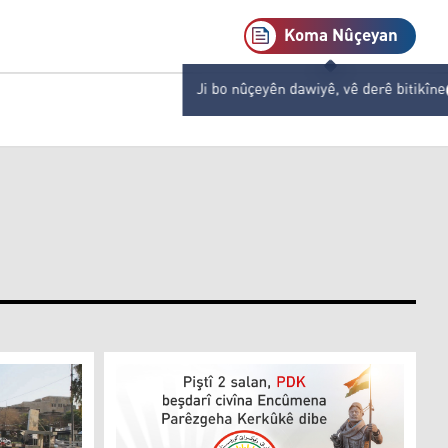
Koma Nûçeyan
Ji bo nûçeyên dawiyê, vê derê bitikîne