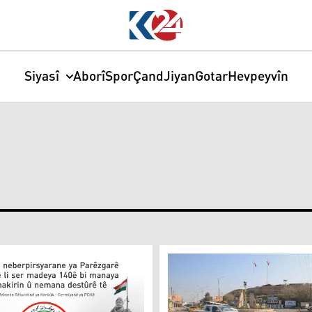
Siyasî
Aborî
Spor
Çand
Jiyan
Gotar
Hevpeyvîn