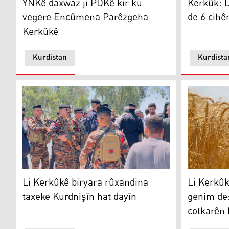
YNKê daxwaz ji PDKê kir ku
Kerkûk: 
vegere Encûmena Parêzgeha
de 6 cihê
Kerkûkê
Kurdistan
Kurdista
Li Kerkûkê biryara rûxandina taxeke Kurdnişîn hat da
Li Kerkûkê
Li Kerkûkê biryara rûxandina
Li Kerkûk
taxeke Kurdnişîn hat dayîn
genim de
cotkarên 