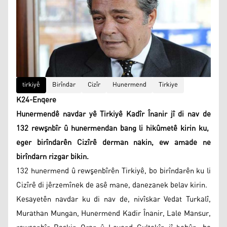
tirkiyê
Birîndar
Cizîr
Hunermend
Tirkiye
K24-Enqere
Hunermendê navdar yê Tirkiyê Kadîr Înanir jî di nav de
132 rewşnbîr û hunermendan bang li hikûmetê kirin ku,
eger birîndarên Cizîrê derman nakin, ew amade ne
birîndarn rizgar bikin.
132 hunermend û rewşenbîrên Tirkiyê, bo birîndarên ku li
Cizîrê di jêrzemînek de asê mane, danezanek belav kirin.
Kesayetên navdar ku di nav de, nivîskar Vedat Turkalî,
Murathan Mungan, Hunermend Kadir Înanir, Lale Mansur,