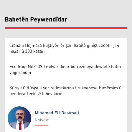
Babetên Peywendîdar
Libnan: Hejmara kuştiyên êrişên Îsraîlê gihîşt zêdetir ji 4
hezar û 300 kesan
Eco Iraq: Nêzî 390 milyar dînar bo xezîneya dewletê hatin
vegerandin
Sûriye û Rûsya li ser radestkirina firokxaneya Himêmîm û
bendera Tertûsê li hev kirin
Mihemed Eli Destmalî
Nivîskar