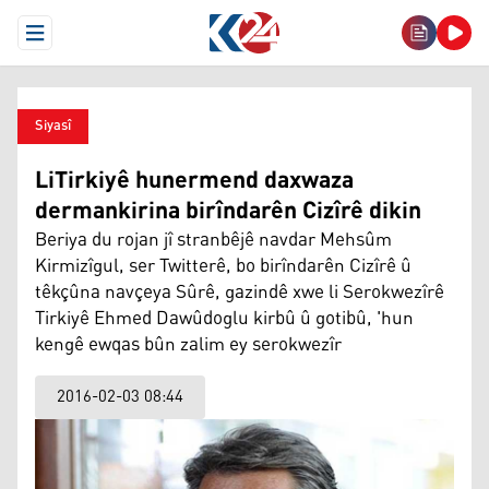
Open Menu
Siyasî
LiTirkiyê hunermend daxwaza
dermankirina birîndarên Cizîrê dikin
Beriya du rojan jî stranbêjê navdar Mehsûm
Kirmizîgul, ser Twitterê, bo birîndarên Cizîrê û
têkçûna navçeya Sûrê, gazindê xwe li Serokwezîrê
Tirkiyê Ehmed Dawûdoglu kirbû û gotibû, 'hun
kengê ewqas bûn zalim ey serokwezîr
2016-02-03 08:44