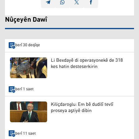
Nûçeyên Dawî
berî 30 deqîqe
Li Bexdayê di operasyonekê de 318
kes hatin desteserkirin
berî 1 saet
Kiliçdaroglu: Em bê dudilî tevlî
proseya aştiyê dibin
berî 11 saet