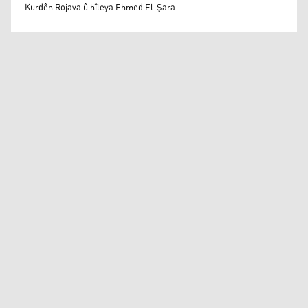
Mihemed Eli Destmalî
Kurdên Rojava û hîleya Ehmed El-Şara