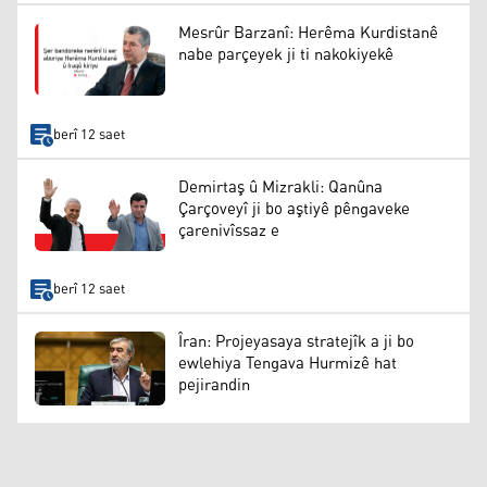
Mesrûr Barzanî: Herêma Kurdistanê
nabe parçeyek ji ti nakokiyekê
berî 12 saet
Demirtaş û Mizrakli: Qanûna
Çarçoveyî ji bo aştiyê pêngaveke
çarenivîssaz e
berî 12 saet
Îran: Projeyasaya stratejîk a ji bo
ewlehiya Tengava Hurmizê hat
pejirandin