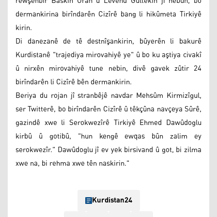
rewşenbîr Baskin Oran û Levend Gultekîn jî hebûn, bo
dermankirina birîndarên Cizîrê bang li hikûmeta Tirkiyê
kirin.
Di danezanê de tê destnîşankirin, bûyerên li bakurê
Kurdistanê "trajediya mirovahiyê ye" û bo ku aştiya civakî
û nirxên mirovahiyê tune nebin, divê gavek zûtir 24
birîndarên li Cizîrê bên dermankirin.
Beriya du rojan jî stranbêjê navdar Mehsûm Kirmizîgul,
ser Twitterê, bo birîndarên Cizîrê û têkçûna navçeya Sûrê,
gazindê xwe li Serokwezîrê Tirkiyê Ehmed Dawûdoglu
kirbû û gotibû, "hun kengê ewqas bûn zalim ey
serokwezîr." Dawûdoglu jî ev yek birsivand û got, bi zilma
xwe na, bi rehma xwe tên naskirin."
Kurdistan24