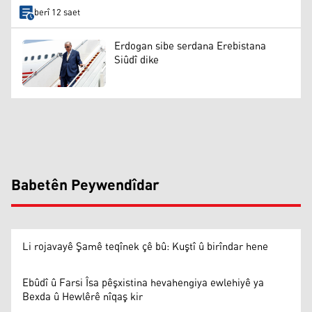
berî 12 saet
Erdogan sibe serdana Erebistana
Siûdî dike
Babetên Peywendîdar
Li rojavayê Şamê teqînek çê bû: Kuştî û birîndar hene
Ebûdî û Farsi Îsa pêşxistina hevahengiya ewlehiyê ya
Bexda û Hewlêrê nîqaş kir