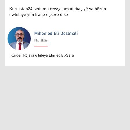
Kurdistan24 sedema rewşa amadebaşiyê ya hêzên
ewlehiyê yên Iraqê eşkere dike
Mihemed Eli Destmalî
Nivîskar
Mihemed Eli Destmalî
Kurdên Rojava û hîleya Ehmed El-Şara