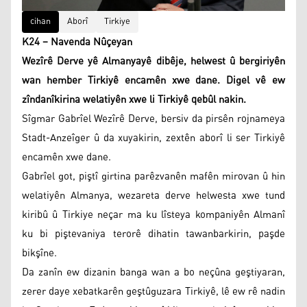
cihan
Aborî
Tirkiye
K24 – Navenda Nûçeyan
Wezîrê Derve yê Almanyayê dibêje, helwest û bergiriyên
wan hember Tirkiyê encamên xwe dane. Digel vê ew
zîndanîkirina welatiyên xwe li Tirkiyê qebûl nakin.
Sîgmar Gabrîel Wezîrê Derve, bersiv da pirsên rojnameya
Stadt-Anzeîger û da xuyakirin, zextên aborî li ser Tirkiyê
encamên xwe dane.
Gabrîel got, piştî girtina parêzvanên mafên mirovan û hin
welatiyên Almanya, wezareta derve helwesta xwe tund
kiribû û Tirkiye neçar ma ku lîsteya kompaniyên Almanî
ku bi piştevaniya terorê dihatin tawanbarkirin, paşde
bikşîne.
Da zanîn ew dizanin banga wan a bo neçûna geştiyaran,
zerer daye xebatkarên geştûguzara Tirkiyê, lê ew rê nadin