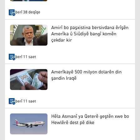
berî 38 deqîqe
Amirî bo paşxistina bersivdana êrîşên
Amerîka û Siûdiyê bangî komên
çekdar kir
berî 11 saet
Amerîkayê 500 milyon dolarên din
şandin Iraqê
berî 11 saet
Hêla Asmanî ya Qeterê geştên xwe bo
Hewlêrê dest pê dike