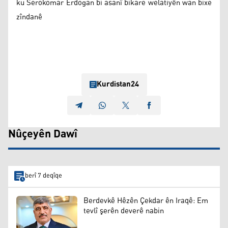
ku Serokomar Erdogan bi asanî bikare welatiyên wan bixe
zîndanê
Kurdistan24
Nûçeyên Dawî
berî 7 deqîqe
Berdevkê Hêzên Çekdar ên Iraqê: Em
tevlî şerên deverê nabin