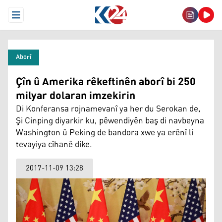
Open Menu
Aborî
Çîn û Amerika rêkeftinên aborî bi 250
milyar dolaran imzekirin
Di Konferansa rojnamevanî ya her du Serokan de,
Şi Cinping diyarkir ku, pêwendiyên baş di navbeyna
Washington û Peking de bandora xwe ya erênî li
tevayiya cîhanê dike.
2017-11-09 13:28