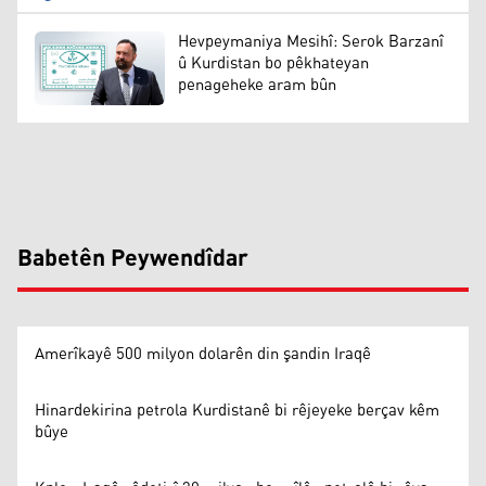
Hevpeymaniya Mesihî: Serok Barzanî
û Kurdistan bo pêkhateyan
penageheke aram bûn
Babetên Peywendîdar
Amerîkayê 500 milyon dolarên din şandin Iraqê
Hinardekirina petrola Kurdistanê bi rêjeyeke berçav kêm
bûye