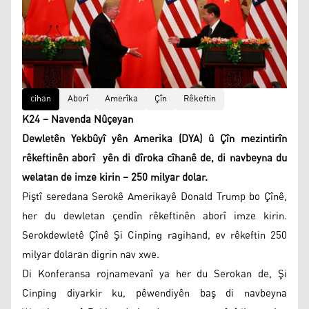
cihan
Aborî
Amerîka
Çîn
Rêkeftin
K24 – Navenda Nûçeyan
Dewletên Yekbûyî yên Amerika (DYA) û Çîn mezintirîn
rêkeftinên aborî yên di dîroka cîhanê de, di navbeyna du
welatan de imze kirin – 250 milyar dolar.
Piştî seredana Serokê Amerikayê Donald Trump bo Çînê,
her du dewletan çendîn rêkeftinên aborî imze kirin.
Serokdewletê Çînê Şi Cinping ragihand, ev rêkeftin 250
milyar dolaran digrin nav xwe.
Di Konferansa rojnamevanî ya her du Serokan de, Şi
Cinping diyarkir ku, pêwendiyên baş di navbeyna