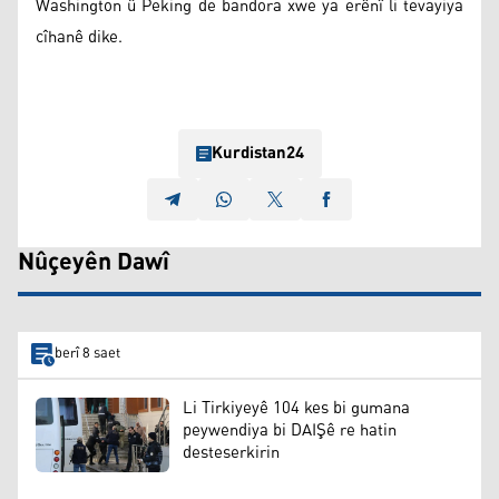
Washington û Peking de bandora xwe ya erênî li tevayiya
cîhanê dike.
Kurdistan24
Nûçeyên Dawî
berî 8 saet
Li Tirkiyeyê 104 kes bi gumana
peywendiya bi DAIŞê re hatin
desteserkirin