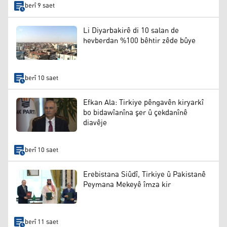
berî 9 saet
Li Diyarbakirê di 10 salan de
hevberdan %100 bêhtir zêde bûye
berî 10 saet
Efkan Ala: Tirkiye pêngavên kiryarkî
bo bidawîanîna şer û çekdanînê
diavêje
berî 10 saet
Erebistana Siûdî, Tirkiye û Pakistanê
Peymana Mekeyê îmza kir
berî 11 saet