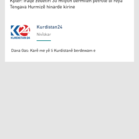
Kpler: Iraqê zêdetirî 30 milyon bermîlên petrolê bi rêya
Tengava Hurmizê hinarde kirine
Kurdistan24
Nivîskar
Kurdistan24
Dana Gas: Karê me yê li Kurdistanê berdewam e