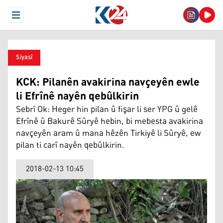
Open Menu
Siyasî
KCK: Pilanên avakirina navçeyên ewle
li Efrînê nayên qebûlkirin
Sebrî Ok: Heger hin pilan û fişar li ser YPG û gelê
Efrînê û Bakurê Sûryê hebin, bi mebesta avakirina
navçeyên aram û mana hêzên Tirkiyê li Sûryê, ew
pilan ti carî nayên qebûlkirin.
2018-02-13 10:45