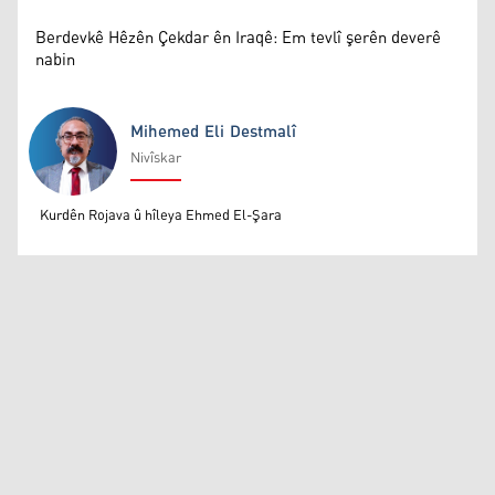
Berdevkê Hêzên Çekdar ên Iraqê: Em tevlî şerên deverê
nabin
Mihemed Eli Destmalî
Nivîskar
Mihemed Eli Destmalî
Kurdên Rojava û hîleya Ehmed El-Şara