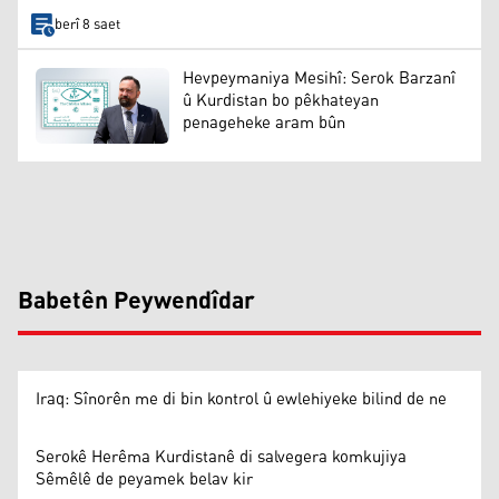
berî 8 saet
Hevpeymaniya Mesihî: Serok Barzanî
û Kurdistan bo pêkhateyan
penageheke aram bûn
Babetên Peywendîdar
Iraq: Sînorên me di bin kontrol û ewlehiyeke bilind de ne
Serokê Herêma Kurdistanê di salvegera komkujiya
Sêmêlê de peyamek belav kir