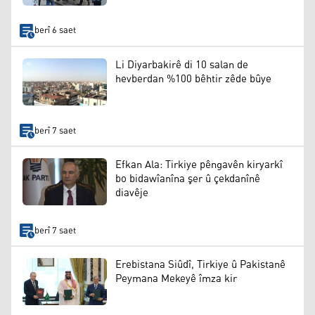
berî 6 saet
Li Diyarbakirê di 10 salan de
hevberdan %100 bêhtir zêde bûye
berî 7 saet
Efkan Ala: Tirkiye pêngavên kiryarkî
bo bidawîanîna şer û çekdanînê
diavêje
berî 7 saet
Erebistana Siûdî, Tirkiye û Pakistanê
Peymana Mekeyê îmza kir