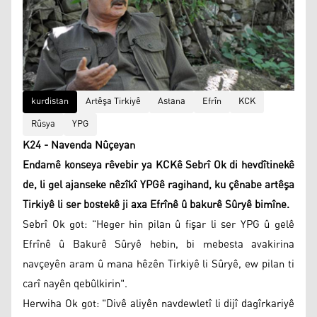
kurdistan
Artêşa Tirkiyê
Astana
Efrîn
KCK
Rûsya
YPG
K24 - Navenda Nûçeyan
Endamê konseya rêvebir ya KCKê Sebrî Ok di hevdîtinekê
de, li gel ajanseke nêzîkî YPGê ragihand, ku çênabe artêşa
Tirkiyê li ser bostekê ji axa Efrînê û bakurê Sûryê bimîne.
Sebrî Ok got: "Heger hin pilan û fişar li ser YPG û gelê
Efrînê û Bakurê Sûryê hebin, bi mebesta avakirina
navçeyên aram û mana hêzên Tirkiyê li Sûryê, ew pilan ti
carî nayên qebûlkirin".
Herwiha Ok got: "Divê aliyên navdewletî li dijî dagîrkariyê