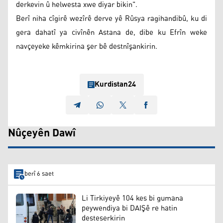
derkevin û helwesta xwe diyar bikin".
Berî niha cîgirê wezîrê derve yê Rûsya ragihandibû, ku di
gera dahatî ya civînên Astana de, dibe ku Efrîn weke
navçeyeke kêmkirina şer bê destnîşankirin.
Kurdistan24
Nûçeyên Dawî
berî 6 saet
Li Tirkiyeyê 104 kes bi gumana
peywendiya bi DAIŞê re hatin
desteserkirin