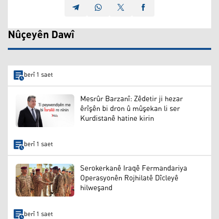
Nûçeyên Dawî
berî 1 saet
Mesrûr Barzanî: Zêdetir ji hezar
êrîşên bi dron û mûşekan li ser
Kurdistanê hatine kirin
berî 1 saet
Serokerkanê Iraqê Fermandariya
Operasyonên Rojhilatê Dîcleyê
hilweşand
berî 1 saet