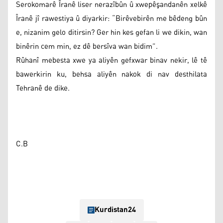
Serokomarê Îranê liser nerazîbûn û xwepêşandanên xelkê
Îranê jî rawestiya û diyarkir: “Birêvebirên me bêdeng bûn
e, nizanim gelo ditirsin? Ger hin kes gefan li we dikin, wan
binêrin cem min, ez dê bersîva wan bidim”.
Rûhanî mebesta xwe ya aliyên gefxwar binav nekir, lê tê
bawerkirin ku, behsa aliyên nakok di nav desthilata
Tehranê de dike.
C.B
Kurdistan24