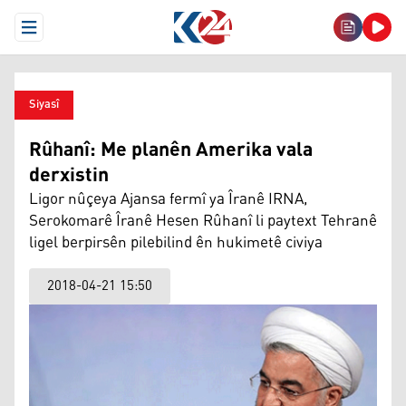
Open Menu
Siyasî
Rûhanî: Me planên Amerika vala
derxistin
Ligor nûçeya Ajansa fermî ya Îranê IRNA,
Serokomarê Îranê Hesen Rûhanî li paytext Tehranê
ligel berpirsên pilebilind ên hukimetê civiya
2018-04-21 15:50