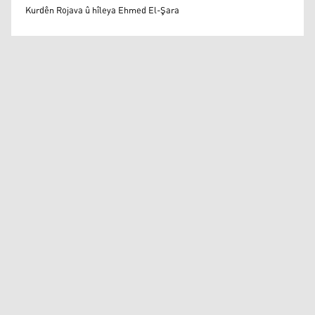
Mihemed Eli Destmalî
Kurdên Rojava û hîleya Ehmed El-Şara