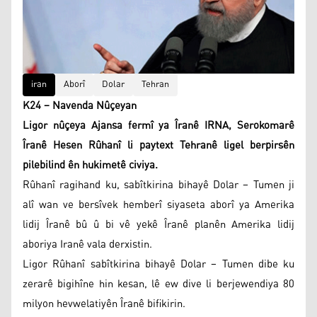
iran
Aborî
Dolar
Tehran
K24 – Navenda Nûçeyan
Ligor nûçeya Ajansa fermî ya Îranê IRNA, Serokomarê
Îranê Hesen Rûhanî li paytext Tehranê ligel berpirsên
pilebilind ên hukimetê civiya.
Rûhanî ragihand ku, sabîtkirina bihayê Dolar – Tumen ji
alî wan ve bersîvek hemberî siyaseta aborî ya Amerika
lidij Îranê bû û bi vê yekê Îranê planên Amerika lidij
aboriya Iranê vala derxistin.
Ligor Rûhanî sabîtkirina bihayê Dolar – Tumen dibe ku
zerarê bigihîne hin kesan, lê ew dive li berjewendiya 80
milyon hevwelatiyên Îranê bifikirin.