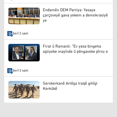
Endamên DEM Partiya: Yasaya
çarçoveyê gava yekem a demokrasiyê
ye
berî 2 saet
Firat û Ramanli: "Ev yasa bingeha
aştiyeke mayînde û pêngaveke pîroz e
berî 3 saet
Serokerkanê Artêşa Iraqê gihîşt
Kerkûkê