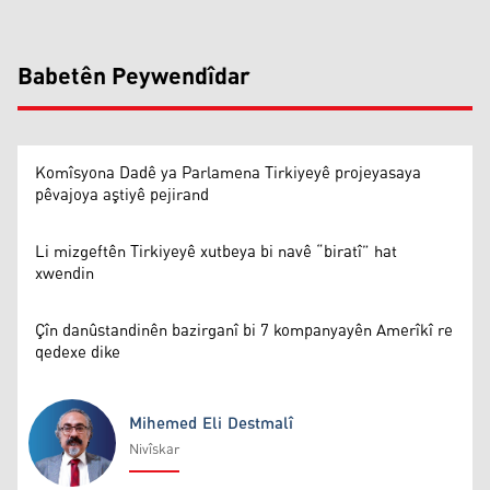
Babetên Peywendîdar
Komîsyona Dadê ya Parlamena Tirkiyeyê projeyasaya
pêvajoya aştiyê pejirand
Li mizgeftên Tirkiyeyê xutbeya bi navê “biratî” hat
xwendin
Çîn danûstandinên bazirganî bi 7 kompanyayên Amerîkî re
qedexe dike
Mihemed Eli Destmalî
Nivîskar