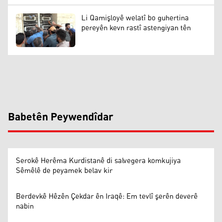
Li Qamişloyê welatî bo guhertina
pereyên kevn rastî astengiyan tên
Babetên Peywendîdar
Serokê Herêma Kurdistanê di salvegera komkujiya
Sêmêlê de peyamek belav kir
Berdevkê Hêzên Çekdar ên Iraqê: Em tevlî şerên deverê
nabin