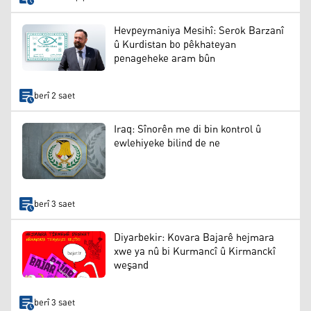
Hevpeymaniya Mesihî: Serok Barzanî
û Kurdistan bo pêkhateyan
penageheke aram bûn
berî 2 saet
Iraq: Sînorên me di bin kontrol û
ewlehiyeke bilind de ne
berî 3 saet
Diyarbekir: Kovara Bajarê hejmara
xwe ya nû bi Kurmancî û Kirmanckî
weşand
berî 3 saet