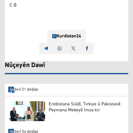
C.B
Kurdistan24
Nûçeyên Dawî
berî 21 deqîqe
Erebistana Siûdî, Tirkiye û Pakistanê
Peymana Mekeyê îmza kir
berî 54 deqîqe