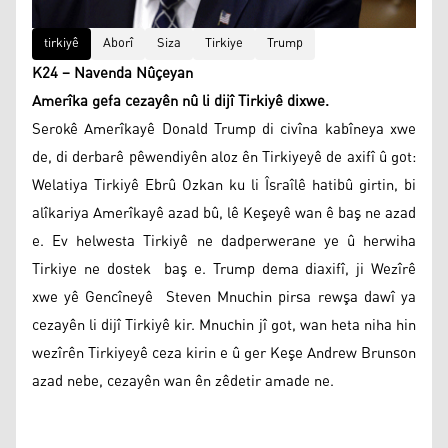
tirkiyê
Aborî
Siza
Tirkiye
Trump
K24 – Navenda Nûçeyan
Amerîka gefa cezayên nû li dijî Tirkiyê dixwe.
Serokê Amerîkayê Donald Trump di civîna kabîneya xwe
de, di derbarê pêwendiyên aloz ên Tirkiyeyê de axifî û got:
Welatiya Tirkiyê Ebrû Ozkan ku li Îsraîlê hatibû girtin, bi
alîkariya Amerîkayê azad bû, lê Keşeyê wan ê baş ne azad
e. Ev helwesta Tirkiyê ne dadperwerane ye û herwiha
Tirkiye ne dostek baş e. Trump dema diaxifî, ji Wezîrê
xwe yê Gencîneyê Steven Mnuchin pirsa rewşa dawî ya
cezayên li dijî Tirkiyê kir. Mnuchin jî got, wan heta niha hin
wezîrên Tirkiyeyê ceza kirin e û ger Keşe Andrew Brunson
azad nebe, cezayên wan ên zêdetir amade ne.