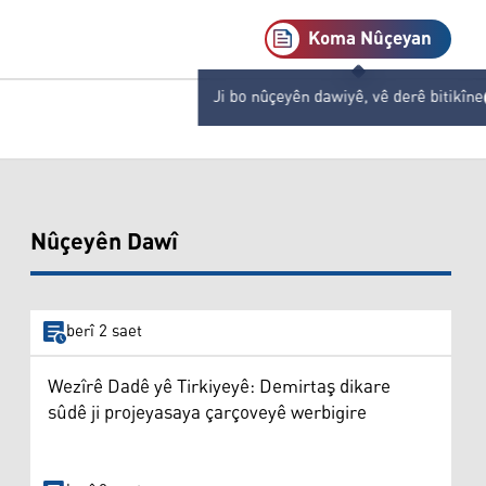
Koma Nûçeyan
Ji bo nûçeyên dawiyê, vê derê bitikîne
Nûçeyên Dawî
berî 2 saet
Wezîrê Dadê yê Tirkiyeyê: Demirtaş dikare
sûdê ji projeyasaya çarçoveyê werbigire