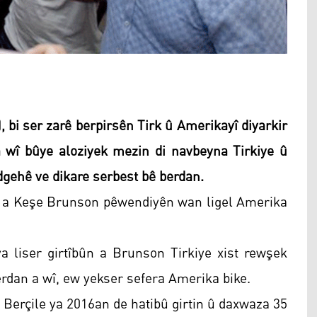
 bi ser zarê berpirsên Tirk û Amerikayî diyarkir
wî bûye aloziyek mezin di navbeyna Tirkiye û
dgehê ve dikare serbest bê berdan.
dan a Keşe Brunson pêwendiyên wan ligel Amerika
ya liser girtîbûn a Brunson Tirkiye xist rewşek
berdan a wî, ew yekser sefera Amerika bike.
ê Berçile ya 2016an de hatibû girtin û daxwaza 35