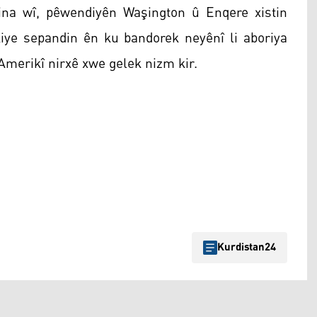
rtina wî, pêwendiyên Waşington û Enqere xistin
kiye sepandin ên ku bandorek neyênî li aboriya
 Amerikî nirxê xwe gelek nizm kir.
Kurdistan24