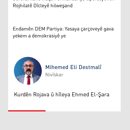
Rojhilatê Dîcleyê hilweşand
Endamên DEM Partiya: Yasaya çarçoveyê gava
yekem a demokrasiyê ye
Mihemed Eli Destmalî
Nivîskar
Mihemed Eli Destmalî
Kurdên Rojava û hîleya Ehmed El-Şara