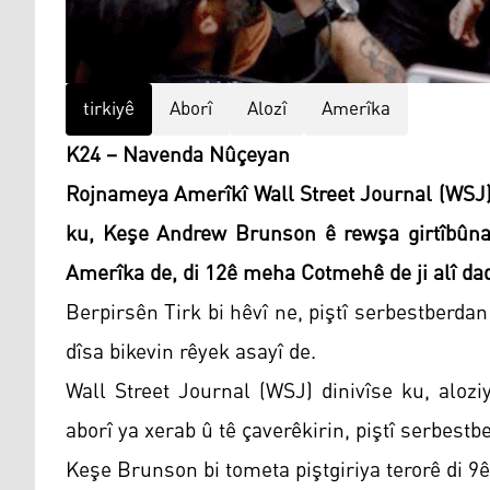
tirkiyê
Aborî
Alozî
Amerîka
K24 – Navenda Nûçeyan
Rojnameya Amerîkî Wall Street Journal (WSJ),
ku, Keşe Andrew Brunson ê rewşa girtîbûna 
Amerîka de, di 12ê meha Cotmehê de ji alî da
Berpirsên Tirk bi hêvî ne, piştî serbestber
dîsa bikevin rêyek asayî de.
Wall Street Journal (WSJ) dinivîse ku, alozi
aborî ya xerab û tê çaverêkirin, piştî serbest
Keşe Brunson bi tometa piştgiriya terorê di 9