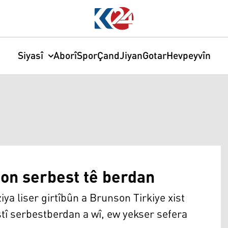
Siyasî
Aborî
Spor
Çand
Jiyan
Gotar
Hevpeyvîn
on serbest tê berdan
iya liser girtîbûn a Brunson Tirkiye xist
ştî serbestberdan a wî, ew yekser sefera