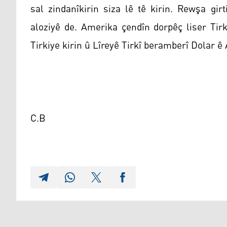
sal zindanîkirin siza lê tê kirin. Rewşa gi
aloziyê de. Amerika çendîn dorpêç liser Tir
Tirkiye kirin û Lîreyê Tirkî beramberî Dolar ê
C.B