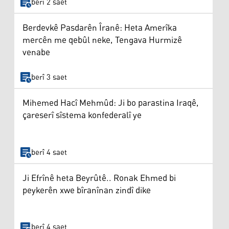
berî 2 saet
Berdevkê Pasdarên Îranê: Heta Amerîka
mercên me qebûl neke, Tengava Hurmizê
venabe
berî 3 saet
Mihemed Hacî Mehmûd: Ji bo parastina Iraqê,
çareserî sîstema konfederalî ye
berî 4 saet
Ji Efrînê heta Beyrûtê.. Ronak Ehmed bi
peykerên xwe bîranînan zindî dike
berî 4 saet