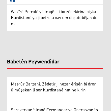
Wezîrê Petrolê yê Iraqê: Ji bo zêdekirina pişka
Kurdistanê ya ji petrola xav em di gotûbêjan de
ne
Babetên Peywendîdar
Mesrûr Barzanî: Zêdetir ji hezar êrîşên bi dron
û mûşekan li ser Kurdistanê hatine kirin
Serokerkanê Iraqê Fermandariya Operasyonên