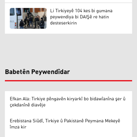
Li Tirkiyeyê 104 kes bi gumana
peywendiya bi DAIŞê re hatin
desteserkirin
Babetên Peywendîdar
Efkan Ala: Tirkiye pêngavên kiryarkî bo bidawîanîna şer û
çekdanînê diavêje
Erebistana Siûdî, Tirkiye û Pakistanê Peymana Mekeyê
îmza kir