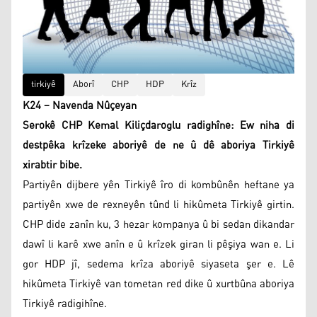
tirkiyê
Aborî
CHP
HDP
Krîz
K24 – Navenda Nûçeyan
Serokê CHP Kemal Kiliçdaroglu radighîne: Ew niha di
destpêka krîzeke aboriyê de ne û dê aboriya Tirkiyê
xirabtir bibe.
Partiyên dijbere yên Tirkiyê îro di kombûnên heftane ya
partiyên xwe de rexneyên tûnd li hikûmeta Tirkiyê girtin.
CHP dide zanîn ku, 3 hezar kompanya û bi sedan dikandar
dawî li karê xwe anîn e û krîzek giran li pêşiya wan e. Li
gor HDP jî, sedema krîza aboriyê siyaseta şer e. Lê
hikûmeta Tirkiyê van tometan red dike û xurtbûna aboriya
Tirkiyê radigihîne.