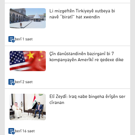
Li mizgeftên Tirkiyeyê xutbeya bi
navê “biratî” hat xwendin
berî 1 saet
Çîn danûstandinên bazirganî bi 7
kompanyayên Amerîkî re qedexe dike
berî 2 saet
Elî Zeydî: Iraq nabe bingeha êrîşên ser
cîranan
berî 16 saet