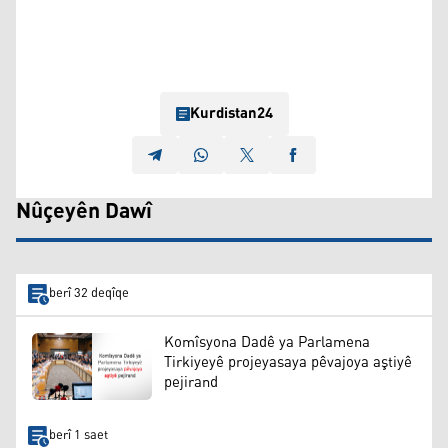
Kurdistan24
Nûçeyên Dawî
berî 32 deqîqe
Komîsyona Dadê ya Parlamena
Tirkiyeyê projeyasaya pêvajoya aştiyê
pejirand
berî 1 saet