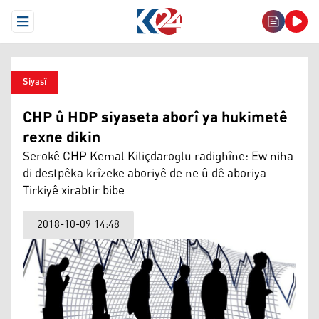
Open Menu
Siyasî
CHP û HDP siyaseta aborî ya hukimetê
rexne dikin
Serokê CHP Kemal Kiliçdaroglu radighîne: Ew niha
di destpêka krîzeke aboriyê de ne û dê aboriya
Tirkiyê xirabtir bibe
2018-10-09 14:48