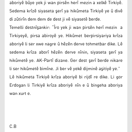
aboriyê bûye yek ji wan pirsên herî mezin a xelkê Tirkiyê.
Sedema krîzê siyaseta şerî ya hikûmeta Tirkiyê ye û divê
di zûtirîn dem dem de dest ji vê siyasetê berde.
Temelli destnîşankir: “Îro yek ji wan pirsên herî mezin a
Tirkiyeyê, pirsa abiroyê ye. Hikûmet berpirsiyariya krîza
aboriyê li ser xwe nagre û hêzên derve tohmetbar dike. Lê
sedema krîza aborî hêzên derve nînin, siyaseta şerî ya
hikûmetê ye. AK-Partî dizane. Ger dest şerî berde nikare
li ser hikûmetê bimîne. Ji ber vê yekê dijminê aşitiyê ye.”
Lê hikûmeta Tirkiyê krîza aboriyê bi rijdî re dike. Li gor
Erdogan li Tirkiyê krîza aboriyê nîn e û bingeha aboriya
wan xurt e.
C.B