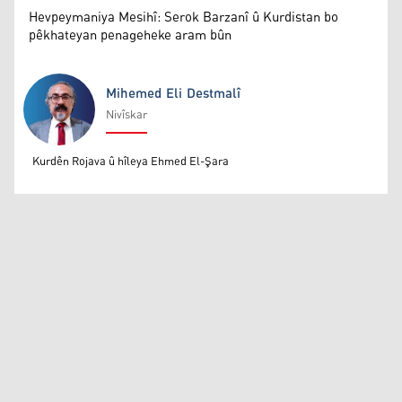
Hevpeymaniya Mesihî: Serok Barzanî û Kurdistan bo
pêkhateyan penageheke aram bûn
Mihemed Eli Destmalî
Nivîskar
Mihemed Eli Destmalî
Kurdên Rojava û hîleya Ehmed El-Şara