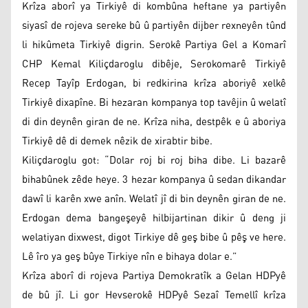
Krîza aborî ya Tirkiyê di kombûna heftane ya partiyên
siyasî de rojeva sereke bû û partiyên dijber rexneyên tûnd
li hikûmeta Tirkiyê digrin. Serokê Partiya Gel a Komarî
CHP Kemal Kiliçdaroglu dibêje, Serokomarê Tirkiyê
Recep Tayîp Erdogan, bi redkirina krîza aboriyê xelkê
Tirkiyê dixapîne. Bi hezaran kompanya top tavêjin û welatî
di din deynên giran de ne. Krîza niha, destpêk e û aboriya
Tirkiyê dê di demek nêzik de xirabtir bibe.
Kiliçdaroglu got: “Dolar roj bi roj biha dibe. Li bazarê
bihabûnek zêde heye. 3 hezar kompanya û sedan dikandar
dawî li karên xwe anîn. Welatî jî di bin deynên giran de ne.
Erdogan dema bangeşeyê hilbijartinan dikir û deng ji
welatiyan dixwest, digot Tirkiye dê geş bibe û pêş ve here.
Lê îro ya geş bûye Tirkiye nîn e bihaya dolar e.”
Krîza aborî di rojeva Partiya Demokratîk a Gelan HDPyê
de bû jî. Li gor Hevserokê HDPyê Sezaî Temellî krîza