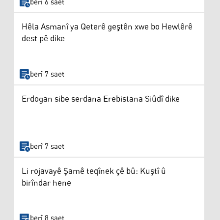
berî 6 saet
Hêla Asmanî ya Qeterê geştên xwe bo Hewlêrê
dest pê dike
berî 7 saet
Erdogan sibe serdana Erebistana Siûdî dike
berî 7 saet
Li rojavayê Şamê teqînek çê bû: Kuştî û
birîndar hene
berî 8 saet