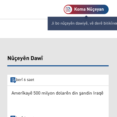
Koma Nûçeyan
Ji bo nûçeyên dawiyê, vê derê bitikîne
Nûçeyên Dawî
berî 6 saet
Amerîkayê 500 milyon dolarên din şandin Iraqê