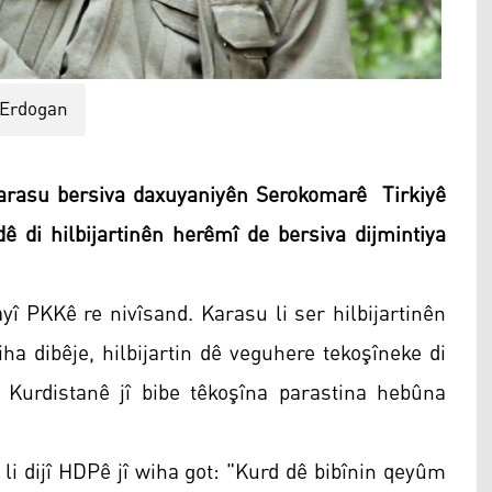
 Erdogan
rasu bersiva daxuyaniyên Serokomarê Tirkiyê
dê di hilbijartinên herêmî de bersiva dijmintiya
yî PKKê re nivîsand. Karasu li ser hilbijartinên
ha dibêje, hilbijartin dê veguhere tekoşîneke di
Kurdistanê jî bibe têkoşîna parastina hebûna
 li dijî HDPê jî wiha got: "Kurd dê bibînin qeyûm