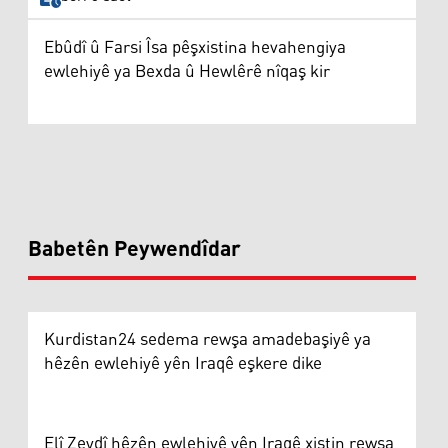
Ebûdî û Farsi Îsa pêşxistina hevahengiya
ewlehiyê ya Bexda û Hewlêrê nîqaş kir
Babetên Peywendîdar
Kurdistan24 sedema rewşa amadebaşiyê ya
hêzên ewlehiyê yên Iraqê eşkere dike
Elî Zeydî hêzên ewlehiyê yên Iraqê xistin rewşa