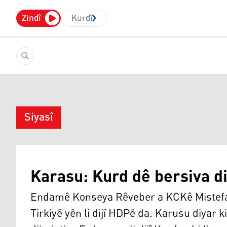
Zindî
Kurdî
Siyasî
Karasu: Kurd dê bersiva di
Endamê Konseya Rêveber a KCKê Mistefa
Tirkiyê yên li dijî HDPê da. Karusu diyar k