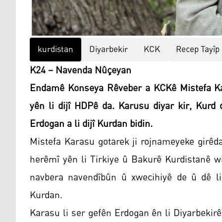
kurdistan
Diyarbekir
KCK
Recep Tayîp
K24 – Navenda Nûçeyan
Endamê Konseya Rêveber a KCKê Mistefa Ka
yên li dijî HDPê da. Karusu diyar kir, Kurd 
Erdogan a li dijî Kurdan bidin.
Mistefa Karasu gotarek ji rojnameyeke girêda
herêmî yên li Tirkiye û Bakurê Kurdistanê wi
navbera navendîbûn û xwecihiyê de û dê li 
Kurdan.
Karasu li ser gefên Erdogan ên li Diyarbekirê