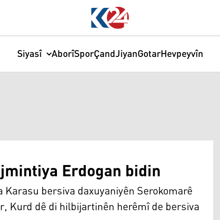
Siyasî
Aborî
Spor
Çand
Jiyan
Gotar
Hevpeyvîn
jmintiya Erdogan bidin
 Karasu bersiva daxuyaniyên Serokomarê
ir, Kurd dê di hilbijartinên herêmî de bersiva