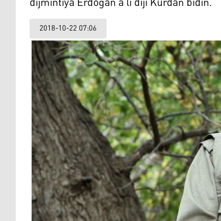
dijmintiya Erdogan a li dijî Kurdan bidin.
2018-10-22 07:06