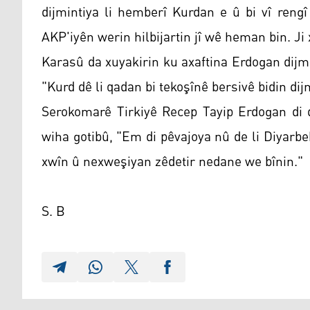
dijmintiya li hemberî Kurdan e û bi vî reng
AKP'iyên werin hilbijartin jî wê heman bin. J
Karasû da xuyakirin ku axaftina Erdogan dijm
"Kurd dê li qadan bi tekoşînê bersivê bidin di
Serokomarê Tirkiyê Recep Tayip Erdogan di
wiha gotibû, "Em di pêvajoya nû de li Diyarbe
xwîn û nexweşiyan zêdetir nedane we bînin."
S. B