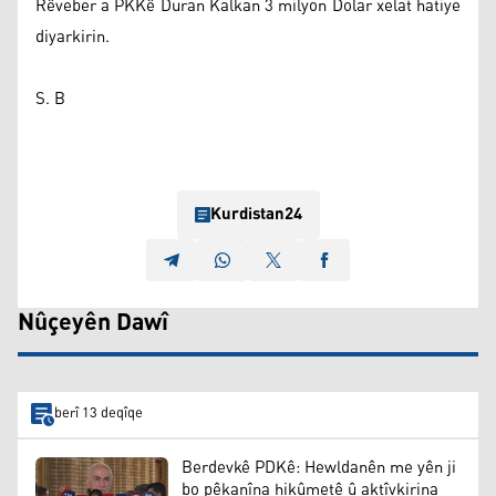
Rêveber a PKKê Duran Kalkan 3 milyon Dolar xelat hatiye
diyarkirin.
S. B
Kurdistan24
Nûçeyên Dawî
berî 13 deqîqe
Berdevkê PDKê: Hewldanên me yên ji
bo pêkanîna hikûmetê û aktîvkirina