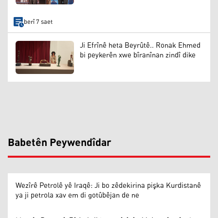
berî 7 saet
Ji Efrînê heta Beyrûtê.. Ronak Ehmed
bi peykerên xwe bîranînan zindî dike
Babetên Peywendîdar
Wezîrê Petrolê yê Iraqê: Ji bo zêdekirina pişka Kurdistanê
ya ji petrola xav em di gotûbêjan de ne