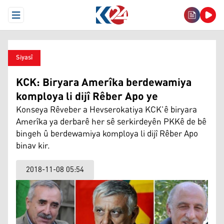
Open Menu
Siyasî
KCK: Biryara Amerîka berdewamiya
komploya li dijî Rêber Apo ye
Konseya Rêveber a Hevserokatiya KCK’ê biryara
Amerîka ya derbarê her sê serkirdeyên PKKê de bê
bingeh û berdewamiya komploya li dijî Rêber Apo
binav kir.
2018-11-08 05:54