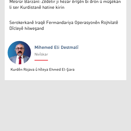
Mesrûr Barzanî: Zêdetir ji hezar êrîşên bi dron û mûşekan
li ser Kurdistanê hatine kirin
Serokerkanê Iraqê Fermandariya Operasyonên Rojhilatê
Dîcleyê hilweşand
Mihemed Eli Destmalî
Nivîskar
Mihemed Eli Destmalî
Kurdên Rojava û hîleya Ehmed El-Şara