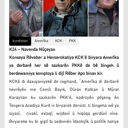
kurdistan
Amerîka
KCK
PKK
K24 – Navenda Nûçeyan
Konseya Rêveber a Hevserokatiya KCK’ê biryara Amerîka
ya derbarê her sê sazkarên PKKê de bê bingeh û
berdewamiya komploya li dijî Rêber Apo binav kir.
KCKê di daxuyaniyekê de ragihand, “Amerîka di derbarê
hevrêyên me Cemîl Bayik, Dûran Kalkan û Mûrat
Karayilan ku sazkarên PKK’ê, kadroyên pêşeng ên
Tevgera Azadiya Kurd in biryarek derxist, ti bingeha wê ya
siyasî, civakî, exlaqî, wijdanî û hiqûqa gerdûnî nîne.
Biryareke ku bi giştî bi sedemên îdeolojîk û polîtîk hatiye