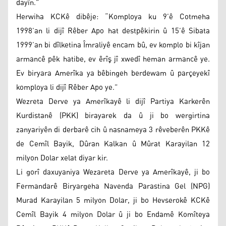
dayîn.”
Herwiha KCKê dibêje: “Komploya ku 9’ê Cotmeha
1998’an li dijî Rêber Apo hat destpêkirin û 15’ê Sibata
1999’an bi dîlketina Îmraliyê encam bû, ev komplo bi kîjan
armancê pêk hatibe, ev êrîş jî xwedî heman armancê ye.
Ev biryara Amerîka ya bêbingeh berdewam û parçeyekî
komploya li dijî Rêber Apo ye.”
Wezreta Derve ya Amerîkayê li dijî Partiya Karkerên
Kurdistanê (PKK) birayarek da û ji bo wergirtina
zanyariyên di derbarê cih û nasnameya 3 rêveberên PKKê
de Cemîl Bayik, Dûran Kalkan û Mûrat Karayilan 12
milyon Dolar xelat diyar kir.
Li gorî daxuyaniya Wezareta Derve ya Amerîkayê, ji bo
Fermandarê Biryargeha Navenda Parastina Gel (NPG)
Murad Karayilan 5 milyon Dolar, ji bo Hevserokê KCKê
Cemîl Bayik 4 milyon Dolar û ji bo Endamê Komîteya