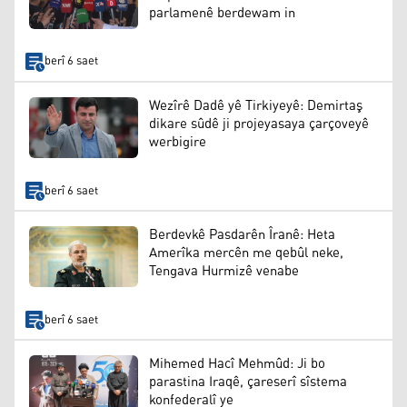
parlamenê berdewam in
berî 6 saet
Wezîrê Dadê yê Tirkiyeyê: Demirtaş
dikare sûdê ji projeyasaya çarçoveyê
werbigire
berî 6 saet
Berdevkê Pasdarên Îranê: Heta
Amerîka mercên me qebûl neke,
Tengava Hurmizê venabe
berî 6 saet
Mihemed Hacî Mehmûd: Ji bo
parastina Iraqê, çareserî sîstema
konfederalî ye