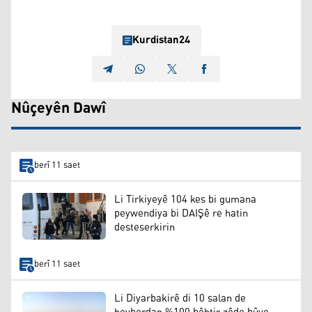
Kurdistan24
Nûçeyên Dawî
berî 11 saet
Li Tirkiyeyê 104 kes bi gumana
peywendiya bi DAIŞê re hatin
desteserkirin
berî 11 saet
Li Diyarbakirê di 10 salan de