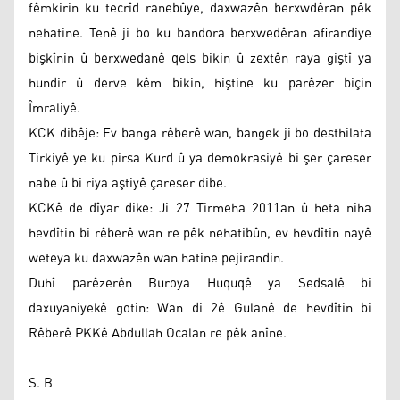
fêmkirin ku tecrîd ranebûye, daxwazên berxwdêran pêk
nehatine. Tenê ji bo ku bandora berxwedêran afirandiye
bişkînin û berxwedanê qels bikin û zextên raya giştî ya
hundir û derve kêm bikin, hiştine ku parêzer biçin
Îmraliyê.
KCK dibêje: Ev banga rêberê wan, bangek ji bo desthilata
Tirkiyê ye ku pirsa Kurd û ya demokrasiyê bi şer çareser
nabe û bi riya aştiyê çareser dibe.
KCKê de dîyar dike: Ji 27 Tirmeha 2011an û heta niha
hevdîtin bi rêberê wan re pêk nehatibûn, ev hevdîtin nayê
weteya ku daxwazên wan hatine pejirandin.
Duhî parêzerên Buroya Huquqê ya Sedsalê bi
daxuyaniyekê gotin: Wan di 2ê Gulanê de hevdîtin bi
Rêberê PKKê Abdullah Ocalan re pêk anîne.
S. B