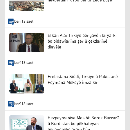
hevberdan %100 bêhtir zêde bûye
berî 12 saet
Efkan Ala: Tirkiye pêngavên kiryarkî
bo bidawîanîna şer û çekdanînê
diavêje
berî 13 saet
Erebistana Siûdî, Tirkiye û Pakistanê
Peymana Mekeyê îmza kir
berî 13 saet
Hevpeymaniya Mesihî: Serok Barzanî
û Kurdistan bo pêkhateyan
penageheke aram bûn