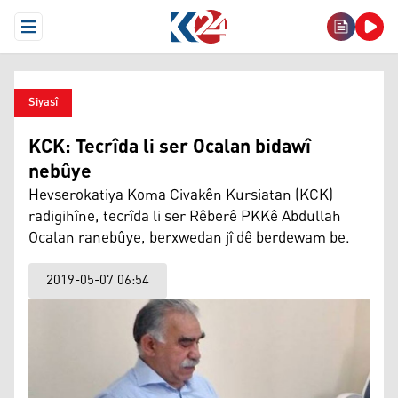
Open Menu
Siyasî
KCK: Tecrîda li ser Ocalan bidawî
nebûye
Hevserokatiya Koma Civakên Kursiatan (KCK)
radigihîne, tecrîda li ser Rêberê PKKê Abdullah
Ocalan ranebûye, berxwedan jî dê berdewam be.
2019-05-07 06:54