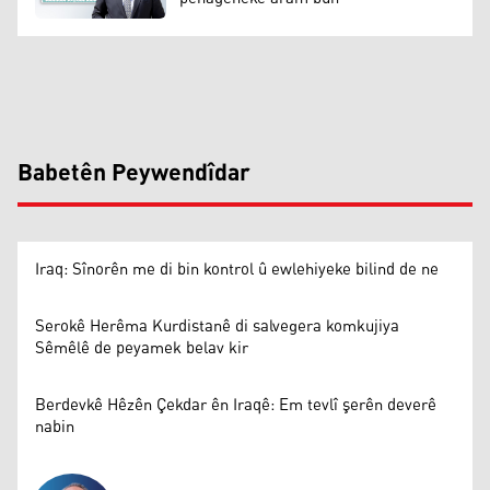
Babetên Peywendîdar
Iraq: Sînorên me di bin kontrol û ewlehiyeke bilind de ne
Serokê Herêma Kurdistanê di salvegera komkujiya
Sêmêlê de peyamek belav kir
Berdevkê Hêzên Çekdar ên Iraqê: Em tevlî şerên deverê
nabin