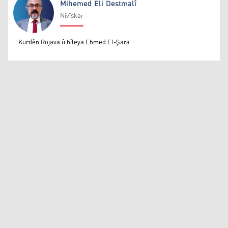
Mihemed Eli Destmalî
Nivîskar
Mihemed Eli Destmalî
Kurdên Rojava û hîleya Ehmed El-Şara