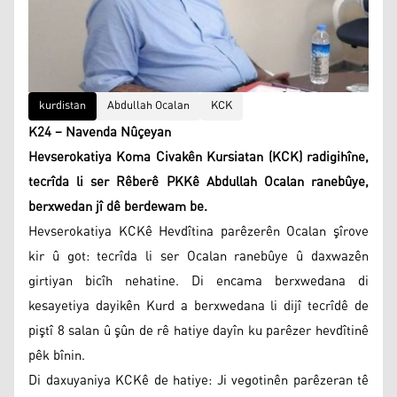
kurdistan
Abdullah Ocalan
KCK
K24 – Navenda Nûçeyan
Hevserokatiya Koma Civakên Kursiatan (KCK) radigihîne,
tecrîda li ser Rêberê PKKê Abdullah Ocalan ranebûye,
berxwedan jî dê berdewam be.
Hevserokatiya KCKê Hevdîtina parêzerên Ocalan şîrove
kir û got: tecrîda li ser Ocalan ranebûye û daxwazên
girtiyan bicîh nehatine. Di encama berxwedana di
kesayetiya dayikên Kurd a berxwedana li dijî tecrîdê de
piştî 8 salan û şûn de rê hatiye dayîn ku parêzer hevdîtinê
pêk bînin.
Di daxuyaniya KCKê de hatiye: Ji vegotinên parêzeran tê