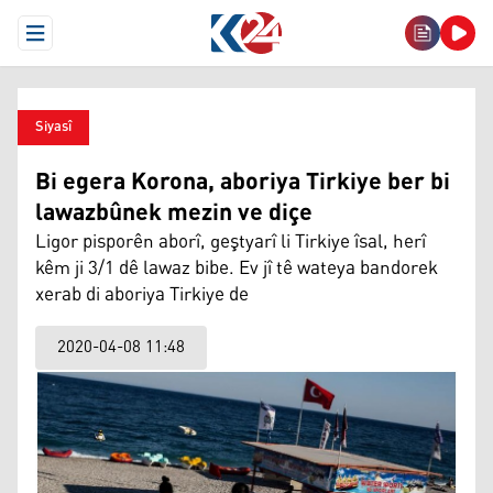
Open Menu
Siyasî
Bi egera Korona, aboriya Tirkiye ber bi
lawazbûnek mezin ve diçe
Ligor pisporên aborî, geştyarî li Tirkiye îsal, herî
kêm ji 3/1 dê lawaz bibe. Ev jî tê wateya bandorek
xerab di aboriya Tirkiye de
2020-04-08 11:48