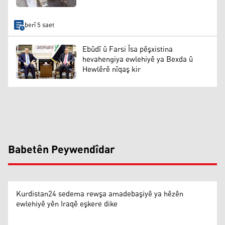
berî 5 saet
Ebûdî û Farsi Îsa pêşxistina
hevahengiya ewlehiyê ya Bexda û
Hewlêrê nîqaş kir
Babetên Peywendîdar
Kurdistan24 sedema rewşa amadebaşiyê ya hêzên
ewlehiyê yên Iraqê eşkere dike