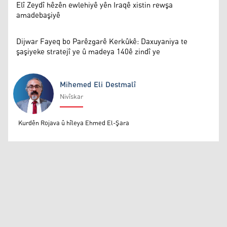
Elî Zeydî hêzên ewlehiyê yên Iraqê xistin rewşa
amadebaşiyê
Dijwar Fayeq bo Parêzgarê Kerkûkê: Daxuyaniya te
şaşiyeke stratejî ye û madeya 140ê zindî ye
Mihemed Eli Destmalî
Nivîskar
Mihemed Eli Destmalî
Kurdên Rojava û hîleya Ehmed El-Şara