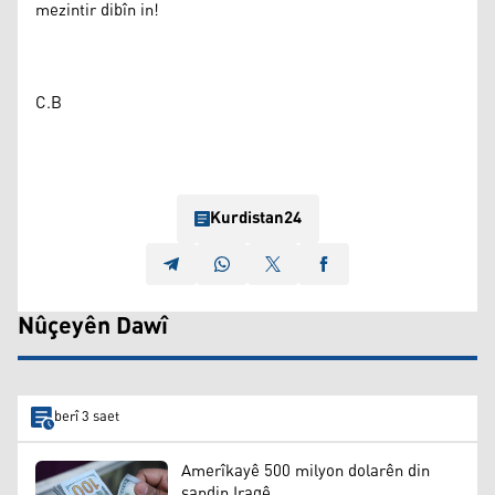
mezintir dibîn in!
C.B
Kurdistan24
Nûçeyên Dawî
berî 3 saet
Amerîkayê 500 milyon dolarên din
şandin Iraqê