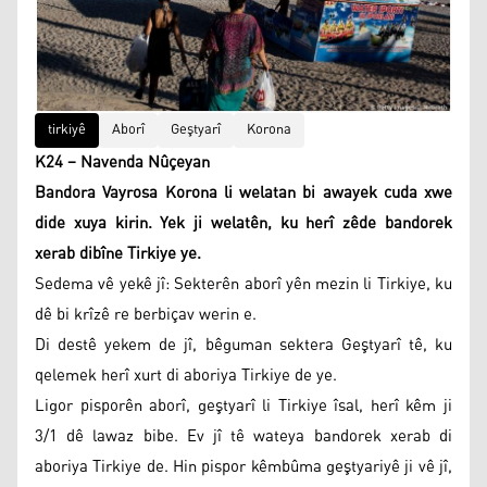
tirkiyê
Aborî
Geştyarî
Korona
K24 – Navenda Nûçeyan
Bandora Vayrosa Korona li welatan bi awayek cuda xwe
dide xuya kirin. Yek ji welatên, ku herî zêde bandorek
xerab dibîne Tirkiye ye.
Sedema vê yekê jî: Sekterên aborî yên mezin li Tirkiye, ku
dê bi krîzê re berbiçav werin e.
Di destê yekem de jî, bêguman sektera Geştyarî tê, ku
qelemek herî xurt di aboriya Tirkiye de ye.
Ligor pisporên aborî, geştyarî li Tirkiye îsal, herî kêm ji
3/1 dê lawaz bibe. Ev jî tê wateya bandorek xerab di
aboriya Tirkiye de. Hin pispor kêmbûma geştyariyê ji vê jî,