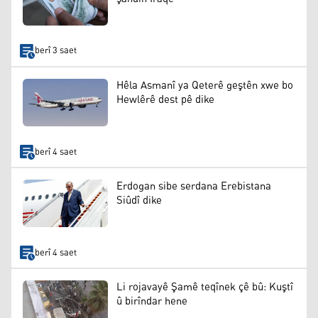
berî 3 saet
Hêla Asmanî ya Qeterê geştên xwe bo
Hewlêrê dest pê dike
berî 4 saet
Erdogan sibe serdana Erebistana
Siûdî dike
berî 4 saet
Li rojavayê Şamê teqînek çê bû: Kuştî
û birîndar hene